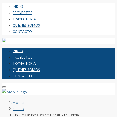
INICIO
PROYECTOS
TRAYECTORIA
QUIENES SOMOS
CONTACTO
INICIO
PROYECTOS
TRAYECTORIA
QUIENES SOMOS
CONTACTO
Home
casino
Pin Up Online Casino Brasil Site Oficial