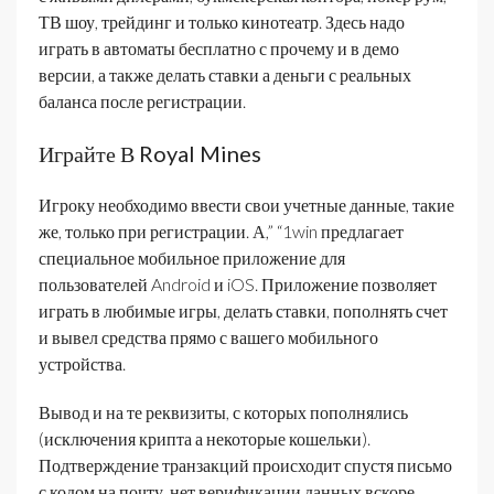
ТВ шоу, трейдинг и только кинотеатр. Здесь надо
играть в автоматы бесплатно с прочему и в демо
версии, а также делать ставки а деньги с реальных
баланса после регистрации.
Играйте В Royal Mines
Игроку необходимо ввести свои учетные данные, такие
же, только при регистрации. А,” “1win предлагает
специальное мобильное приложение для
пользователей Android и iOS. Приложение позволяет
играть в любимые игры, делать ставки, пополнять счет
и вывел средства прямо с вашего мобильного
устройства.
Вывод и на те реквизиты, с которых пополнялись
(исключения крипта а некоторые кошельки).
Подтверждение транзакций происходит спустя письмо
с кодом на почту, нет верификации данных вскоре