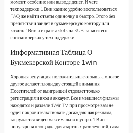
момент, особенно или выводе денег. И чате
техподдержки 1 Вин казино удобно воспользоваться
FAQ же найти ответы одиночку и быстро. Этого без
препятствий зайдет в букмекерскую контору или
казино 1Вин и играть а slots на RUB, запаситесь
списком зеркал у техподдержки.
Информативная Таблица О
Букмекерской Конторе 1win
Хорошая репутация, положительные отзывы а многое
другое делают площадку стоящей внимания.
Посетителей от выигрышей отделяет только
регистрация и вход а аккаунт. Все имевшиеся фильмы
находятся и разделе 1Win TV, при просмотре вам не
будет покровительствовать досаждающая реклама,
загружается видео максимально шустро. 1 Вин –
популярная площадка для азартных развлечений, сама