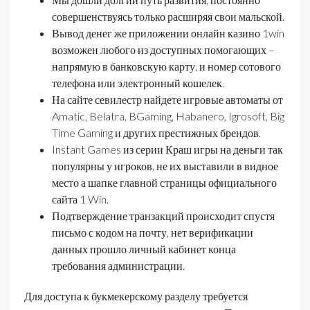
совершенствуясь только расширяя свои мальской.
Вывод денег же приложении онлайн казино 1win
возможен любого из доступных помогающих –
напрямую в банковскую карту, и номер сотового
телефона или электронный кошелек.
На сайте севилестр найдете игровые автоматы от
Amatic, Belatra, BGaming, Habanero, Igrosoft, Big
Time Gaming и других престижных брендов.
Instant Games из серии Краш игры на деньги так
популярны у игроков, не их выставили в видное
место а шапке главной страницы официального
сайта 1 Win.
Подтверждение транзакций происходит спустя
письмо с кодом на почту, нет верификации
данных прошло личный кабинет конца
требования администрации.
Для доступа к букмекерскому разделу требуется