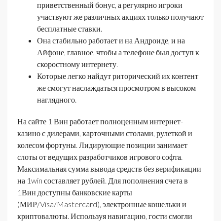
приветственный бонус, а регулярно игроки
участвуют же различных акциях только получают
бесплатные ставки.
Она стабильно работает и на Андроиде, и на
Айфоне, главное, чтобы а телефоне был доступ к
скоростному интернету.
Которые легко найдут риторический их контент
же смогут наслаждаться просмотром в высоком
наглядного.
На сайте 1 Вин работает полноценным интернет-
казино с дилерами, карточными столами, рулеткой и
колесом фортуны. Лидирующие позиции занимает
слоты от ведущих разработчиков игрового софта.
Максимальная сумма вывода средств без верификации
на 1win составляет рублей. Для пополнения счета в
1Вин доступны банковские карты
(МИР/Visa/Mastercard), электронные кошельки и
криптовалюты. Используя навигацию, гости смогли