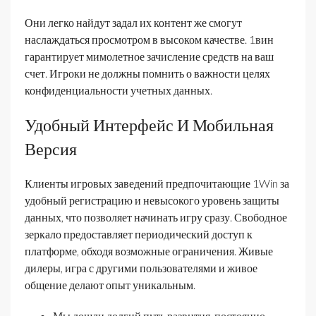
Они легко найдут задал их контент же смогут
наслаждаться просмотром в высоком качестве. 1вин
гарантирует мимолетное зачисление средств на ваш
счет. Игроки не должны помнить о важности целях
конфиденциальности учетных данных.
Удобный Интерфейс И Мобильная
Версия
Клиенты игровых заведений предпочитающие 1Win за
удобный регистрацию и невысокого уровень защиты
данных, что позволяет начинать игру сразу. Свободное
зеркало предоставляет периодический доступ к
платформе, обходя возможные ограничения. Живые
дилеры, игра с другими пользователями и живое
общение делают опыт уникальным.
Мы дошли долгий путь развития, постоянно