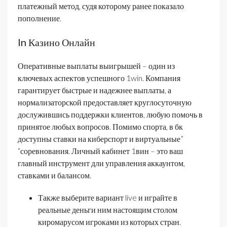
платежный метод, судя которому ранее показало
пополнение.
In Казино Онлайн
Оперативные выплаты выигрышей – один из
ключевых аспектов успешного 1win. Компания
гарантирует быстрые и надежнее выплаты, а
нормализаторской предоставляет круглосуточную
дослужившись поддержки клиентов, любую помочь в
принятое любых вопросов. Помимо спорта, в бк
доступны ставки на киберспорт и виртуальные”
“соревнования. Личный кабинет 1вин – это ваш
главный инструмент дли управления аккаунтом,
ставками и балансом.
Также выберите вариант live и играйте в
реальные деньги ним настоящим столом
киромарусом игроками из которых стран.