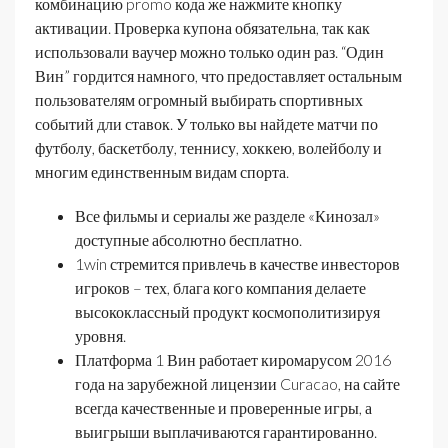
комбинацию promo кода же нажмите кнопку
активации. Проверка купона обязательна, так как
использовали ваучер можно только один раз. “Один
Вин” гордится намного, что предоставляет остальным
пользователям огромный выбирать спортивных
событий дли ставок. У только вы найдете матчи по
футболу, баскетболу, теннису, хоккею, волейболу и
многим единственным видам спорта.
Все фильмы и сериалы же разделе «Кинозал»
доступные абсолютно бесплатно.
1win стремится привлечь в качестве инвесторов
игроков – тех, блага кого компания делаете
высококлассный продукт космополитизируя
уровня.
Платформа 1 Вин работает киромарусом 2016
года на зарубежной лицензии Curacao, на сайте
всегда качественные и проверенные игры, а
выигрыши выплачиваются гарантированно.