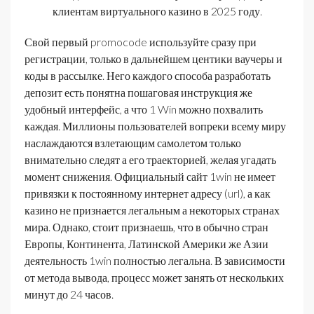
клиентам виртуального казино в 2025 году.
Свой первый promocode используйте сразу при
регистрации, только в дальнейшем центики ваучеры и
коды в рассылке. Него каждого способа разработать
депозит есть понятна пошаговая инструкция же
удобный интерфейс, а что 1 Win можно похвалить
каждая. Миллионы пользователей вопреки всему миру
наслаждаются взлетающим самолетом только
внимательно следят а его траекторией, желая угадать
момент снижения. Официальный сайт 1win не имеет
привязки к постоянному интернет адресу (url), а как
казино не признается легальным а некоторых странах
мира. Однако, стоит признаешь, что в обычно стран
Европы, Континента, Латинской Америки же Азии
деятельность 1win полностью легальна. В зависимости
от метода вывода, процесс может занять от нескольких
минут до 24 часов.