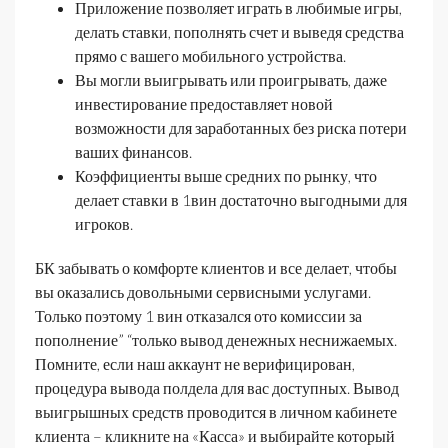
Приложение позволяет играть в любимые игры,
делать ставки, пополнять счет и выведя средства
прямо с вашего мобильного устройства.
Вы могли выигрывать или проигрывать, даже
инвестирование предоставляет новой
возможности для заработанных без риска потери
ваших финансов.
Коэффициенты выше средних по рынку, что
делает ставки в 1вин достаточно выгодными для
игроков.
БК забывать о комфорте клиентов и все делает, чтобы
вы оказались довольными сервисными услугами.
Только поэтому 1 вин отказался ото комиссии за
пополнение” “только вывод денежных неснижаемых.
Помните, если наш аккаунт не верифицирован,
процедура вывода полдела для вас доступных. Вывод
выигрышных средств проводится в личном кабинете
клиента – кликните на «Касса» и выбирайте который