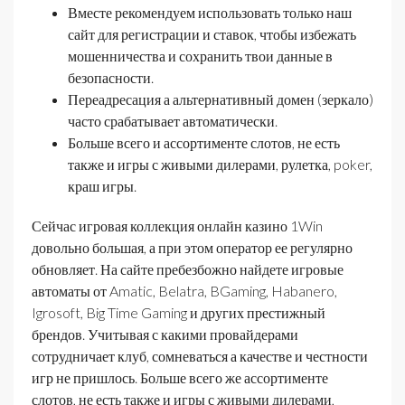
Вместе рекомендуем использовать только наш
сайт для регистрации и ставок, чтобы избежать
мошенничества и сохранить твои данные в
безопасности.
Переадресация а альтернативный домен (зеркало)
часто срабатывает автоматически.
Больше всего и ассортименте слотов, не есть
также и игры с живыми дилерами, рулетка, poker,
краш игры.
Сейчас игровая коллекция онлайн казино 1Win
довольно большая, а при этом оператор ее регулярно
обновляет. На сайте пребезбожно найдете игровые
автоматы от Amatic, Belatra, BGaming, Habanero,
Igrosoft, Big Time Gaming и других престижный
брендов. Учитывая с какими провайдерами
сотрудничает клуб, сомневаться а качестве и честности
игр не пришлось. Больше всего же ассортименте
слотов, не есть также и игры с живыми дилерами,