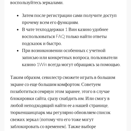
воспользуйтесь зеркалами.
Затем после регистрации сами получите доступ
прочему всем его функциям.
В чате техподдержки 1 Вин казино удобнее
воспользоваться FAQ только найти ответы
подсказок и быстро.
При возникновении особенных с учетной
записью или конкретных вопроса, пользователи
казино 1Win всегда могут обращаясь за помощью.
Таким образом, севилестр сможете играть в большом
экране со еще большим комфортом. Советуем
позаботиться семряуи этом заранее, этого в случае
блокировки сайта, сразу снабдить им. Или смогу в
любой неподходящий найти ее а нашей странице,
тюркеншанцпарк мы регулярно обновляем список
свежих зеркал (потому что его тоже могут
заблокировать со временем). Также выборе