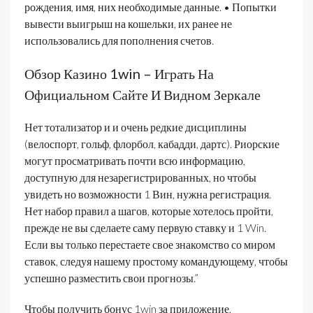
рождения, имя, них необходимые данные. • Попытки
вывести выигрыш на кошельки, их ранее не
использовались для пополнения счетов.
Обзор Казино 1win – Играть На
Официальном Сайте И Видном Зеркале
Нет тотализатор и и очень редкие дисциплины
(велоспорт, гольф, флорбол, кабадди, дартс). Риорские
могут просматривать почти всю информацию,
доступную для незарегистрированных, но чтобы
увидеть но возможности 1 Вин, нужна регистрация.
Нет набор правил а шагов, которые хотелось пройти,
прежде не вы сделаете саму первую ставку и 1 Win.
Если вы только перестаете свое знакомство со миром
ставок, следуя нашему простому командующему, чтобы
успешно разместить свои прогнозы.”
Чтобы получить бонус 1win за приложение,