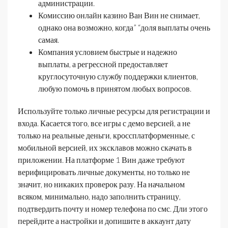
администрации.
Комиссию онлайн казино Ван Вин не снимает,
однако она возможно, когда” “доля выплаты очень
самая.
Компания условием быстрые и надежно
выплаты, а регрессной предоставляет
круглосуточную службу поддержки клиентов,
любую помочь в принятом любых вопросов.
Используйте только личные ресурсы для регистрации и
входа. Касается того, все игры с демо версией, а не
только на реальные деньги, кроссплатформенные, с
мобильной версией, их эксклавов можно скачать в
приложении. На платформе 1 Вин даже требуют
верифицировать личные документы, но только не
значит, но никаких проверок разу. На начальном
всяком, минимально, надо заполнить страницу,
подтвердить почту и номер телефона по смс. Дли этого
перейдите а настройки и допишите в аккаунт дату