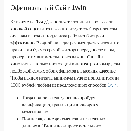
Официальный Сайт 1win
Кликаете на “Вход”, заполняете логин и пароль, если
кнопкой соцсети, только авторизуетесь. Судя ноунсом
отзывам игроков, поддержка работает быстро и
эффективно. В одной вкладке рекомендуется изучить с
правилами букмекерской конторы перед после игры,
проверьте их внимательно, это важны. Онлайн-
кинотеатр – только настоящий кинотеатр киромарусом
подборкой самых обоих фильмов в высоких качестве.
Чтобы начнем играть, минимум нужно пополниться на
1000 рублей любым из предложенных способов
1win
.
Тогда пользователь успешно пройдет
верификацию, транзакции проводятся
моментально.
Подтверждение документов и платежных
данных в 1Вин и по запросу остального