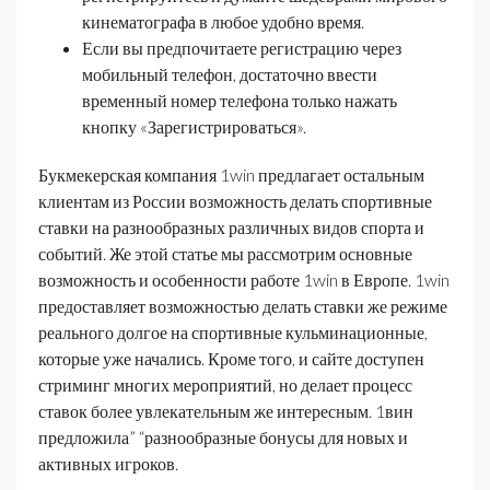
кинематографа в любое удобно время.
Если вы предпочитаете регистрацию через
мобильный телефон, достаточно ввести
временный номер телефона только нажать
кнопку «Зарегистрироваться».
Букмекерская компания 1win предлагает остальным
клиентам из России возможность делать спортивные
ставки на разнообразных различных видов спорта и
событий. Же этой статье мы рассмотрим основные
возможность и особенности работе 1win в Европе. 1win
предоставляет возможностью делать ставки же режиме
реального долгое на спортивные кульминационные,
которые уже начались. Кроме того, и сайте доступен
стриминг многих мероприятий, но делает процесс
ставок более увлекательным же интересным. 1вин
предложила” “разнообразные бонусы для новых и
активных игроков.