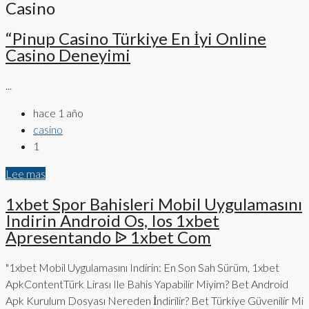
Casino
“pinup Casino Türkiye En İyi Online
Casino Deneyimi
...
hace 1 año
casino
1
Lee mas
1xbet Spor Bahisleri Mobil Uygulamasını
Indirin Android Os, Ios 1xbet
Apresentando ᐉ 1xbet Com
"1xbet Mobil Uygulamasını Indirin: En Son Sah Sürüm, 1xbet
ApkContentTürk Lirası Ile Bahis Yapabilir Miyim? Bet Android
Apk Kurulum Dosyası Nereden İndirilir? Bet Türkiye Güvenilir Mi