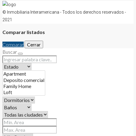
© Inmobiliaria Interamericana - Todos los derechos reservados -
2021
Comparar listados
Comparar
Cerrar
Buscar