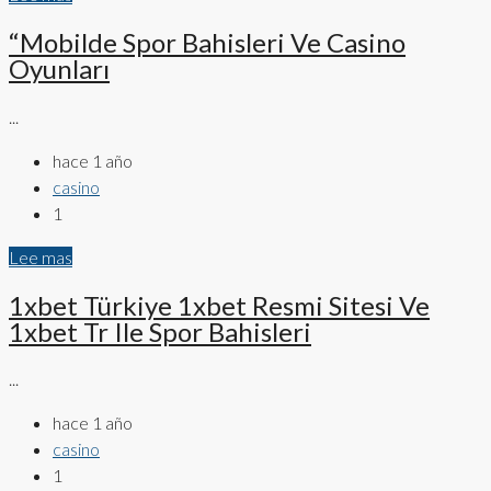
“mobilde Spor Bahisleri Ve Casino
Oyunları
...
hace 1 año
casino
1
Lee mas
1xbet Türkiye 1xbet Resmi Sitesi Ve
1xbet Tr Ile Spor Bahisleri
...
hace 1 año
casino
1