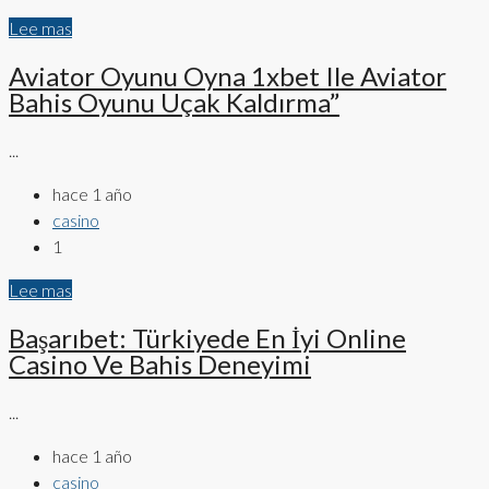
Lee mas
Aviator Oyunu Oyna 1xbet Ile Aviator
Bahis Oyunu Uçak Kaldırma”
...
hace 1 año
casino
1
Lee mas
Başarıbet: Türkiyede En İyi Online
Casino Ve Bahis Deneyimi
...
hace 1 año
casino