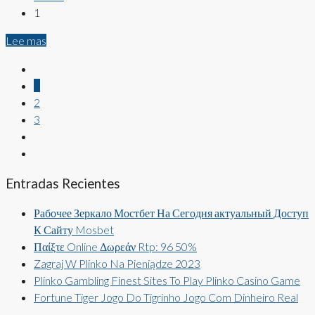
1
Lee mas
1
2
3
Entradas Recientes
Рабочее Зеркало Мостбет На Сегодня актуальный Доступ
К Сайту Mosbet
Παίξτε Online Δωρεάν Rtp: 96 50%
Zagraj W Plinko Na Pieniądze 2023
Plinko Gambling Finest Sites To Play Plinko Casino Game
Fortune Tiger Jogo Do Tigrinho Jogo Com Dinheiro Real