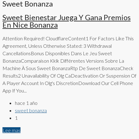
Sweet Bonanza
Sweet Bienestar Juega Y Gana Premios
En Nice Bonanza
Attention Required! CloudflareContent1 For Factors Like This
Agreement, Unless Otherwise Stated: 3 Withdrawal
CancellationsBonus Disponibles Dans Le Jeu Sweet
BonanzaComparaison Kklk Différentes Versions Sobre La
Machine À Sous Sweet BonanzaRtp De Sweet BonanzaCheck
Results2 Unavailability Of Olg CaDeactivation Or Suspension Of
A Player Account In Olg's DiscretionDownload Our Cell Phone
App If You...
hace 1 año
sweet bonanza
1
Lee mas