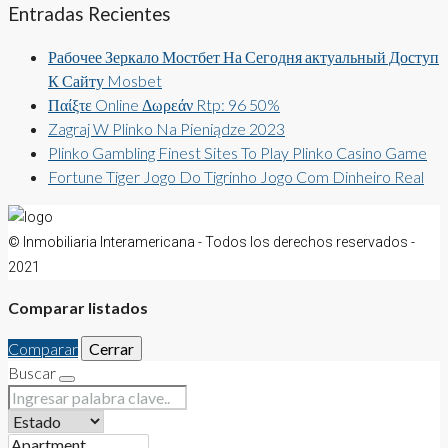
Entradas Recientes
Рабочее Зеркало Мостбет На Сегодня актуальный Доступ
К Сайту Mosbet
Παίξτε Online Δωρεάν Rtp: 96 50%
Zagraj W Plinko Na Pieniądze 2023
Plinko Gambling Finest Sites To Play Plinko Casino Game
Fortune Tiger Jogo Do Tigrinho Jogo Com Dinheiro Real
© Inmobiliaria Interamericana - Todos los derechos reservados -
2021
Comparar listados
Comparar
Cerrar
Buscar