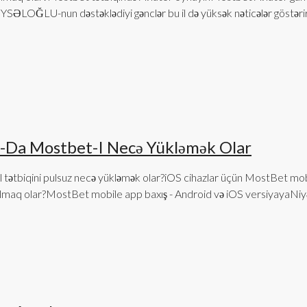
ƏLOĞLU-nun dəstəklədiyi gənclər bu il də yüksək nəticələr göstər
-Da Mostbet-I Necə Yükləmək Olar
tətbiqini pulsuz necə yükləmək olar?iOS cihazlar üçün MostBet mob
aq olar?MostBet mobile app baxış - Android və iOS versiyayaNiyə d