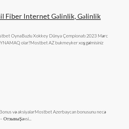
 Fiber Internet Gəlinlik, Gəlinlik
 Mostbet OynaBuzlu Xokkey Dünya Çempionatı 2023 Mərc
OYNAMAQ olar?Mostbet AZ bukmeyker xoş gəlmisiniz
Bonus və aksiyalarMostbet Azerbaycan bonusunu necə
– ОтзывыŞəxsi...