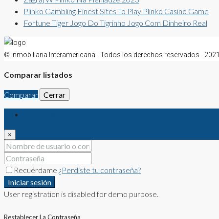
Plinko Gambling Finest Sites To Play Plinko Casino Game
Fortune Tiger Jogo Do Tigrinho Jogo Com Dinheiro Real
© Inmobiliaria Interamericana - Todos los derechos reservados - 202
Comparar listados
Comparar
Cerrar
Iniciar sesión
×
Recuérdame
¿Perdiste tu contraseña?
Iniciar sesión
User registration is disabled for demo purpose.
Restablecer La Contraseña