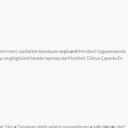
merc saytlarinin lisenziyası və güvənlikMostbet Uygulamasında
rbaycan güzgüsünü harada tapmaq olarMostbet, Dünya Çapında En
: Necə Oynamaq olarin aviator oyununda necə qalib gəlmək olar?