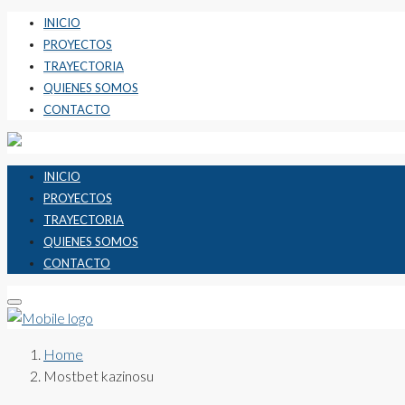
INICIO
PROYECTOS
TRAYECTORIA
QUIENES SOMOS
CONTACTO
INICIO
PROYECTOS
TRAYECTORIA
QUIENES SOMOS
CONTACTO
Home
Mostbet kazinosu