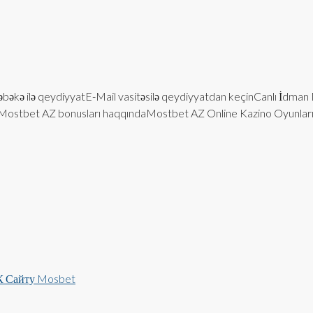
kə ilə qeydiyyatE-Mail vasitəsilə qeydiyyatdan keçinCanlı İdman 
Mostbet AZ bonusları haqqındaMostbet AZ Online Kazino Oyunlar
 К Сайту Mosbet