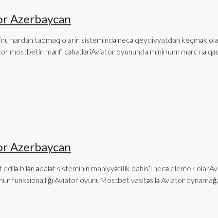
or Azerbaycan
dan tapmaq olarin sistemində necə qeydiyyatdan keçmək olarMostb
viator mostbetin mənfi cəhətləriAviator oyununda minimum mərc nə q
or Azerbaycan
ilə bilən ədalət sisteminin mahiyyətiIlk bahis’i necə elemek olarA
n funksionallığı Aviator oyunuMostbet vasitəsilə Aviator oynamağ