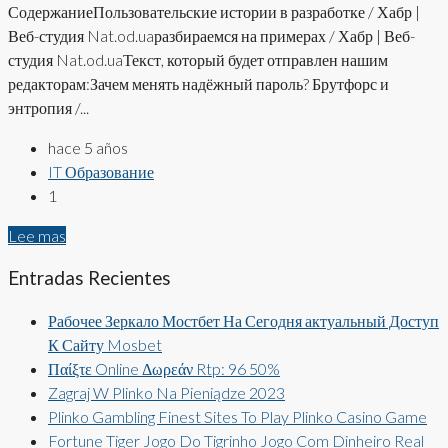
СодержаниеПользовательские истории в разработке / Хабр |
Веб-студия Nat.od.uaразбираемся на примерах / Хабр | Веб-
студия Nat.od.uaТекст, который будет отправлен нашим
редакторам:Зачем менять надёжный пароль? Брутфорс и
энтропия /...
hace 5 años
IT Образование
1
Lee mas
Entradas Recientes
Рабочее Зеркало Мостбет На Сегодня актуальный Доступ
К Сайту Mosbet
Παίξτε Online Δωρεάν Rtp: 96 50%
Zagraj W Plinko Na Pieniądze 2023
Plinko Gambling Finest Sites To Play Plinko Casino Game
Fortune Tiger Jogo Do Tigrinho Jogo Com Dinheiro Real