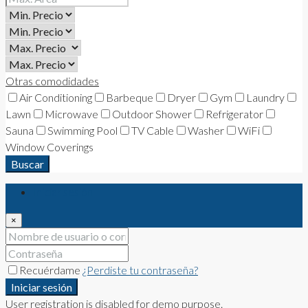
Otras comodidades
Air Conditioning
Barbeque
Dryer
Gym
Laundry
Lawn
Microwave
Outdoor Shower
Refrigerator
Sauna
Swimming Pool
TV Cable
Washer
WiFi
Window Coverings
Buscar
Iniciar sesión
×
Recuérdame
¿Perdiste tu contraseña?
Iniciar sesión
User registration is disabled for demo purpose.