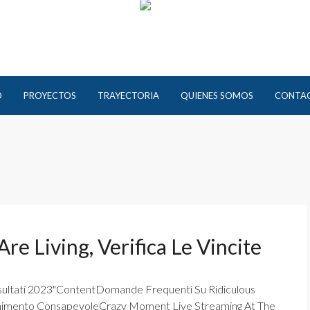
O
PROYECTOS
TRAYECTORIA
QUIENES SOMOS
CONTA
re Living, Verifica Le Vincite
Risultati 2023"ContentDomande Frequenti Su Ridiculous
tenimento ConsapevoleCrazy Moment Live Streaming At The