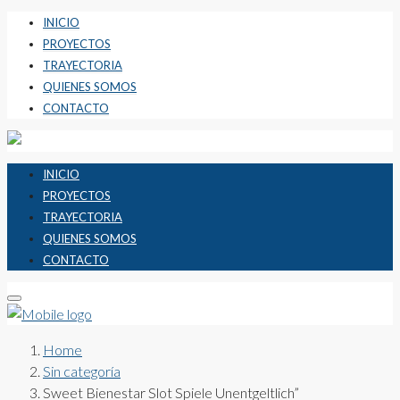
INICIO
PROYECTOS
TRAYECTORIA
QUIENES SOMOS
CONTACTO
INICIO
PROYECTOS
TRAYECTORIA
QUIENES SOMOS
CONTACTO
Home
Sin categoría
Sweet Bienestar Slot Spiele Unentgeltlich”