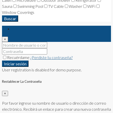
Lawn
Microwave
Outdoor Shower
Refrigerator
Sauna
Swimming Pool
TV Cable
Washer
WiFi
Window Coverings
Buscar
Iniciar sesión
×
Recuérdame
¿Perdiste tu contraseña?
Iniciar sesión
User registration is disabled for demo purpose.
Restablecer La Contraseña
×
Por favor ingrese su nombre de usuario o dirección de correo
electrónico. Recibirá un enlace para crear una nueva contraseña