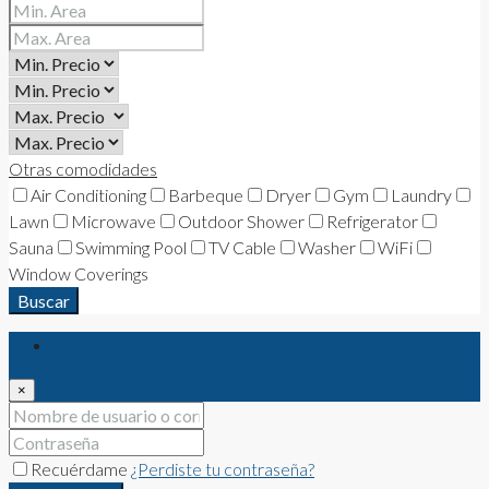
Otras comodidades
Air Conditioning
Barbeque
Dryer
Gym
Laundry
Lawn
Microwave
Outdoor Shower
Refrigerator
Sauna
Swimming Pool
TV Cable
Washer
WiFi
Window Coverings
Buscar
Iniciar sesión
×
Recuérdame
¿Perdiste tu contraseña?