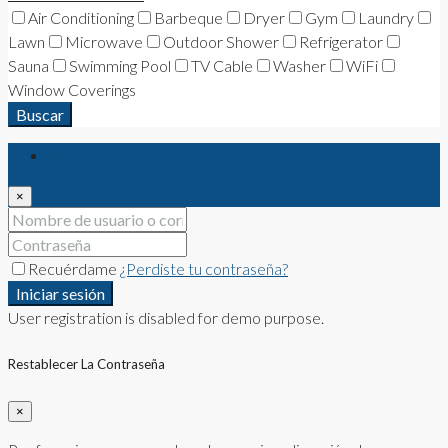
Air Conditioning
Barbeque
Dryer
Gym
Laundry
Lawn
Microwave
Outdoor Shower
Refrigerator
Sauna
Swimming Pool
TV Cable
Washer
WiFi
Window Coverings
Buscar
Iniciar sesión
×
Recuérdame
¿Perdiste tu contraseña?
Iniciar sesión
User registration is disabled for demo purpose.
Restablecer La Contraseña
×