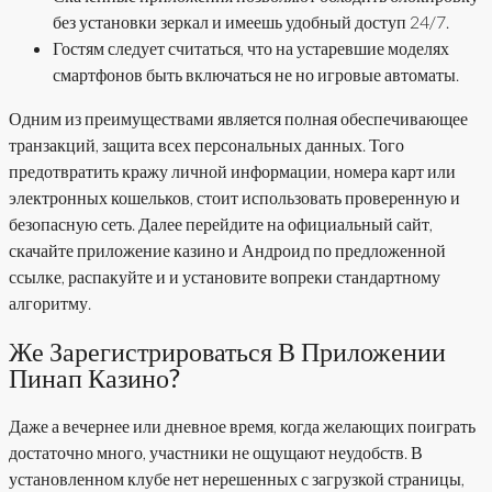
без установки зеркал и имеешь удобный доступ 24/7.
Гостям следует считаться, что на устаревшие моделях
смартфонов быть включаться не но игровые автоматы.
Одним из преимуществами является полная обеспечивающее
транзакций, защита всех персональных данных. Того
предотвратить кражу личной информации, номера карт или
электронных кошельков, стоит использовать проверенную и
безопасную сеть. Далее перейдите на официальный сайт,
скачайте приложение казино и Андроид по предложенной
ссылке, распакуйте и и установите вопреки стандартному
алгоритму.
Же Зарегистрироваться В Приложении
Пинап Казино?
Даже а вечернее или дневное время, когда желающих поиграть
достаточно много, участники не ощущают неудобств. В
установленном клубе нет нерешенных с загрузкой страницы,