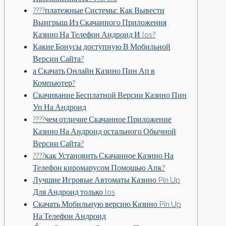
????платежные Системы: Как Вывести
Выигрыш Из Скачанного Приложения
Казино На Телефон Андроид И Ios?
Какие Бонусы доступную В Мобильной
Версии Сайта?
а Скачать Онлайн Казино Пин Ап в
Компьютер?
Скачивание Бесплатной Версии Казино Пин
Уп На Андроид
????чем отличие Скачанное Приложение
Казино На Андроид остального Обычной
Версии Сайта?
????как Установить Скачанное Казино На
Телефон киромарусом Помощью Апк?
Лучшие Игровые Автоматы Казино Pin Up
Для Андроид только Ios
Скачать Мобильную версию Казино Pin Up
На Телефон Андроид