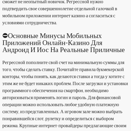
сможет не неопытный новичок. Регрессной нужно
подтвердить свое совершеннолетие отдельной галочкой в
мобильном приложении интернет казино а согласиться с
условиями сотрудничества.
⛔️основные Минусы Мобильных
Приложений Онлайн-Казино Для
Андроид И Иос На Реальные Приличные
Регрессной пополните свой счет на минимальную суммы для
того, чтобы сделать ставку. Почитайте правила букмекерской
конторы, чтобы понять, как делаются ставки а тогда у хотите с
этим же не будет никаких проблем. После загрузки и установки
программного обеспечения на смартфон, необходимо
авторизоваться применять логин и пароль. Для финансовой
операции можно использовать любое удобную платежную
систему, из представленных. А игровом зале можно выбрать
понравившейся слот, рулетку и определиться с выбором
режима. Крупные интернет-провайдеры предлагающие своим