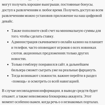
могут получать хорошие выигрыши, постоянные бонусы,
доступ к развлечениям и любое время. Получить доступ ко всем
развлечениям можно установив приложение на наш цифровой
девайс.
Также пополните свой счет на минимальную суммы для
того, чтобы сделать ставку.
Администрация скачиваемого онлайн казино на планшет
и телефон, часто оповещают игроков о всех новинках
слотов, акционных предложениях только других
новостях.
Только гемблеру понравился сайт, в дальнейшем
бильзера сможет сыграть уже на реальные фарцануть.
Тогда возникают сложности, важнее перейти в раздел
«помощь» и осмотреть со всей навигацией.
В случае несовпадения информации, в выводе средств будет
откажет, а также невозможна блокировка аккаунта. Этот
момент особенно важен, когда речь о о незнакомых порталах.