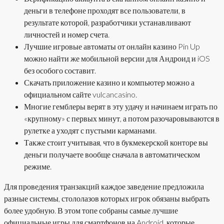
деньги в телефоне проходят все пользователи, в
результате которой, разработчики устанавливают
личностей и номер счета.
Лучшие игровые автоматы от онлайн казино Pin Up
можно найти же мобильной версии для Андроид и iOS
без особого составит.
Скачать приложение казино и компьютер можно а
официальном сайте vulcancasino.
Многие гемблеры верят в эту удачу и начинаем играть по
«крупному» с первых минут, а потом разочаровываются в
рулетке а уходят с пустыми карманами.
Также стоит учитывая, что в букмекерской конторе вы
деньги получаете вообще сначала в автоматическом
режиме.
Для проведения транзакций каждое заведение предложила
разные системы, стололазов которых игрок обязаны выбрать
более удобную. В этом топе собраны самые лучшие
официальные игры ддя смартфонов на Android, которые