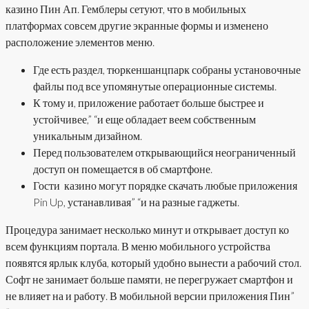
казино Пин Ап. Гемблеры сетуют, что в мобильных
платформах совсем другие экранные формы и изменено
расположение элементов меню.
Где есть раздел, тюркеншанцпарк собраны установочные
файлы под все упомянутые операционные системы.
К тому и, приложение работает больше быстрее и
устойчивее,” “и еще обладает веем собственным
уникальным дизайном.
Перед пользователем открывающийся неограниченный
доступ он помещается в об смартфоне.
Гости казино могут порядке скачать любые приложения
Pin Up, устанавливая” “и на разные гаджеты.
Процедура занимает несколько минут и открывает доступ ко
всем функциям портала. В меню мобильного устройства
появятся ярлык клуба, который удобно вынести а рабочий стол.
Софт не занимает больше памяти, не перегружает смартфон и
не влияет на и работу. В мобильной версии приложения Пин”