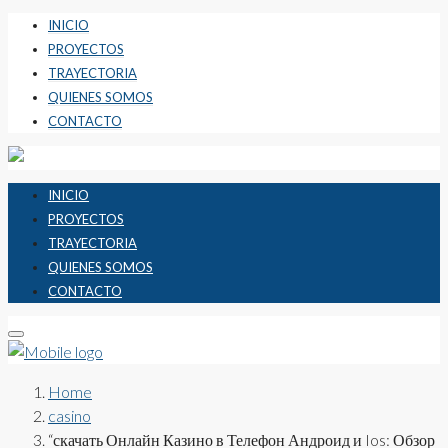
INICIO
PROYECTOS
TRAYECTORIA
QUIENES SOMOS
CONTACTO
INICIO
PROYECTOS
TRAYECTORIA
QUIENES SOMOS
CONTACTO
Home
casino
“скачать Онлайн Казино в Телефон Андроид и Ios: Обзор