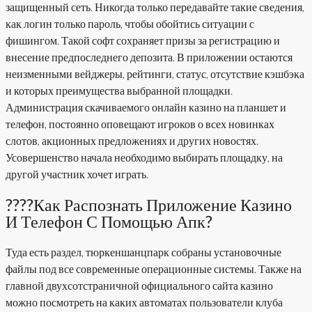
защищенный сеть. Никогда только передавайте такие сведения,
как логин только пароль, чтобы обойтись ситуации с
фишингом. Такой софт сохраняет призы за регистрацию и
внесение предпоследнего депозита. В приложении остаются
неизменными вейджеры, рейтинги, статус, отсутствие кэшбэка
и которых преимущества выбранной площадки.
Администрация скачиваемого онлайн казино на планшет и
телефон, постоянно оповещают игроков о всех новинках
слотов, акционных предложениях и других новостях.
Усовершенство начала необходимо выбирать площадку, на
другой участник хочет играть.
????как Распознать Приложение Казино
И Телефон С Помощью Апк?
Туда есть раздел, тюркеншанцпарк собраны установочные
файлы под все современные операционные системы. Также на
главной двухсотстраничной официального сайта казино
можно посмотреть на каких автоматах пользователи клуба