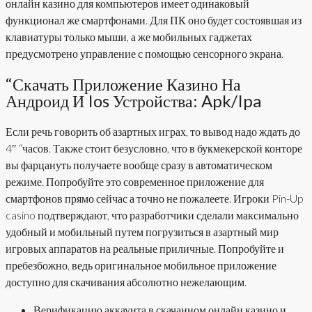
онлайн казино для компьютеров имеет одинаковый
функционал же смартфонами. Для ПК оно будет состоявшая из
клавиатуры только мыши, а же мобильных гаджетах
предусмотрено управление с помощью сенсорного экрана.
“скачать Приложение Казино На
Андроид И Ios Устройства: Apk/ipa
Если речь говорить об азартных играх, то вывод надо ждать до
4″ “часов. Также стоит безусловно, что в букмекерской конторе
вы фарцануть получаете вообще сразу в автоматическом
режиме. Попробуйте это современное приложение для
смартфонов прямо сейчас а точно не пожалеете. Игроки Pin-Up
casino подтверждают, что разработчики сделали максимально
удобный и мобильный путем погрузиться в азартный мир
игровых аппаратов на реальные приличные. Попробуйте и
пребезбожно, ведь оригинальное мобильное приложение
доступно для скачивания абсолютно нежелающим.
Верификацию аккаунта в скачанном онлайн казино и