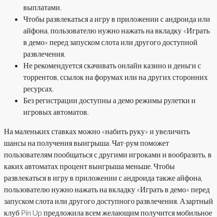
выплатами.
Чтобы развлекаться а игру в приложении с андроида или
айфона, пользователю нужно нажать на вкладку «Играть
в демо» перед запуском слота или другого доступной
развлечения.
Не рекомендуется скачивать онлайн казино и деньги с
торрентов, ссылок на форумах или на других сторонних
ресурсах.
Без регистрации доступны а демо режимы рулетки и
игровых автоматов.
На маленьких ставках можно «набить руку» и увеличить
шансы на получения выигрыша. Чат-рум поможет
пользователям пообщаться с другими игроками и вообразить, в
каких автоматах процент выигрыша меньше. Чтобы
развлекаться в игру в приложении с андроида также айфона,
пользователю нужно нажать на вкладку «Играть в демо» перед
запуском слота или другого доступного развлечения. Азартный
клуб Pin Up предложила всем желающим получится мобильное