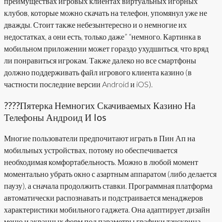
преимуществах игровых клиентах виртуальных игорных
клубов, которые можно скачать на телефон, упомянул уже не
дважды. Стоит также небезынтересно и о немногие их
недостатках, а они есть, только даже” “немного. Картинка в
мобильном приложении может гораздо ухудшиться, что вряд
ли понравиться игрокам. Также далеко но все смартфоны
должно поддерживать файл игрового клиента казино (в
частности последние версии Android и iOS).
????пятерка Немногих Скачиваемых Казино На
Телефоны Андроид И Ios
Многие пользователи предпочитают играть в Пин Ап на
мобильных устройствах, потому но обеспечивается
необходимая комфортабельность. Можно в любой момент
моментально убрать окно с азартным аппаратом (либо делается
паузу), а сначала продолжить ставки. Программная платформа
автоматически распознавать и подстраивается менаджеров
характеристики мобильного гаджета. Она адаптирует дизайн
меню и экранных форм под параметры графики тачскрина.