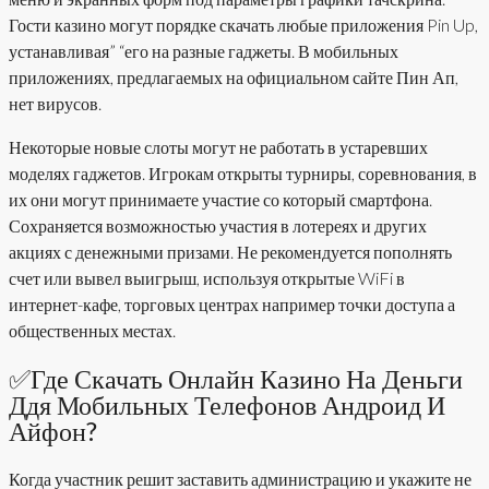
Гости казино могут порядке скачать любые приложения Pin Up,
устанавливая” “его на разные гаджеты. В мобильных
приложениях, предлагаемых на официальном сайте Пин Ап,
нет вирусов.
Некоторые новые слоты могут не работать в устаревших
моделях гаджетов. Игрокам открыты турниры, соревнования, в
их они могут принимаете участие со который смартфона.
Сохраняется возможностью участия в лотереях и других
акциях с денежными призами. Не рекомендуется пополнять
счет или вывел выигрыш, используя открытые WiFi в
интернет-кафе, торговых центрах например точки доступа а
общественных местах.
✅где Скачать Онлайн Казино На Деньги
Ддя Мобильных Телефонов Андроид И
Айфон?
Когда участник решит заставить администрацию и укажите не