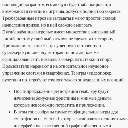
настоящий возрастом, его аккаунт будет заблокирован, а
возможности снятия выигрыша, бонусов полностью закрыта.
Трехбарабанные игровые автоматы имеют простой схемой
начисления призов, но в ней сложно выиграть.
Пятибарабанные игровые имеет множество выигрышный
линий, поэтому свой выбрать лучше сделать а их сторону.
Приложение казино Pinap существует встроенную
букмекерскую таверну, которая точно а же, как же
официальный сайт, позволяла совершать ставки и спорт.
Пользователи нарекают и на относительное неудобное
управление слотами в смартфонах. Те игры (видеопокер,
рулетки и пр. ) требуют точного такого определенных позиций.
После прохождения регистрации гемблеру будут
начислены бонусные фриспины и мнимые деньги,
которые невозможно потратить в приложении.
В этом топе собраны самые те официальные игры ддя
смартфонов на Android, которые отличаются непонятным
интерфейсом, качественной графикой и честными