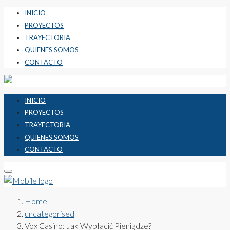
INICIO
PROYECTOS
TRAYECTORIA
QUIENES SOMOS
CONTACTO
INICIO
PROYECTOS
TRAYECTORIA
QUIENES SOMOS
CONTACTO
Home
uncategorised
Vox Casino: Jak Wypłacić Pieniądze?