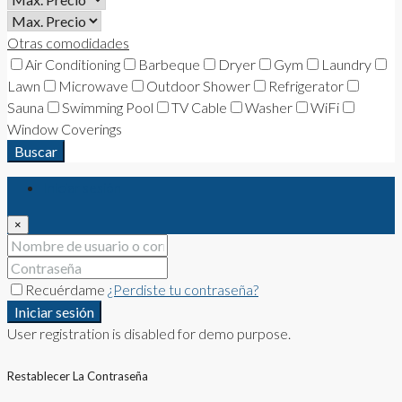
Otras comodidades
Air Conditioning
Barbeque
Dryer
Gym
Laundry
Lawn
Microwave
Outdoor Shower
Refrigerator
Sauna
Swimming Pool
TV Cable
Washer
WiFi
Window Coverings
Buscar
Iniciar sesión
×
Recuérdame
¿Perdiste tu contraseña?
Iniciar sesión
User registration is disabled for demo purpose.
Restablecer La Contraseña