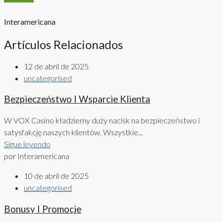
Interamericana
Artículos Relacionados
12 de abril de 2025
uncategorised
Bezpieczeństwo I Wsparcie Klienta
W VOX Casino kładziemy duży nacisk na bezpieczeństwo i
satysfakcję naszych klientów. Wszystkie...
Sigue leyendo
por Interamericana
10 de abril de 2025
uncategorised
Bonusy I Promocje