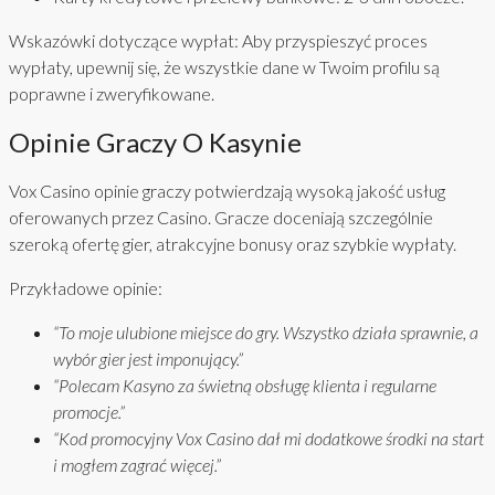
Wskazówki dotyczące wypłat: Aby przyspieszyć proces
wypłaty, upewnij się, że wszystkie dane w Twoim profilu są
poprawne i zweryfikowane.
Opinie Graczy O Kasynie
Vox Casino opinie graczy potwierdzają wysoką jakość usług
oferowanych przez Casino. Gracze doceniają szczególnie
szeroką ofertę gier, atrakcyjne bonusy oraz szybkie wypłaty.
Przykładowe opinie:
“To moje ulubione miejsce do gry. Wszystko działa sprawnie, a
wybór gier jest imponujący.”
“Polecam Kasyno za świetną obsługę klienta i regularne
promocje.”
“Kod promocyjny Vox Casino dał mi dodatkowe środki na start
i mogłem zagrać więcej.”