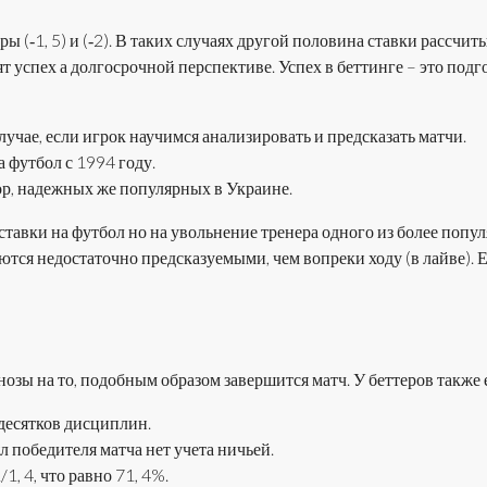
то форы (‑1, 5) и (‑2). В таких случаях другой половина ставки расс
 успех а долгосрочной перспективе. Успех в беттинге – это подго
лучае, если игрок научимся анализировать и предсказать матчи.
футбол с 1994 году.
ор, надежных же популярных в Украине.
ставки на футбол но на увольнение тренера одного из более попу
аются недостаточно предсказуемыми, чем вопреки ходу (в лайве). Е
гнозы на то, подобным образом завершится матч. У беттеров также 
десятков дисциплин.
л победителя матча нет учета ничьей.
1, 4, что равно 71, 4%.