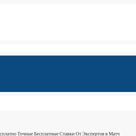
сплатно Точные Бесплатные Ставки От Экспертов в Матч