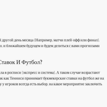
 другой день месяца (Например, матчи плей-офф или финал).
о, и ближайшем будущем и будем делиться с вами прогнозами
Ставок И Футбол?
ила в росписи (экспресс и система). А таком случае возрастают
ак как Тенниси принимает букмекерские ставки на футбол же на
у игроков всегда есть выбор, на какое мероприятие заключить