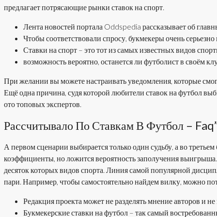
предлагает потрясающие рынки ставок на спорт.
Лента новостей портала Oddspedia рассказывает об глав
Чтобы соответствовали спросу, букмекеры очень серьезно
Ставки на спорт – это тот из самых известных видов спор
возможность вероятно, останется ли футболист в своём кл
При желании вы можете настраивать уведомления, которые смог
Ещё одна причина, судя которой любители ставок на футбол вы
ото топовых экспертов.
Рассчитывало По Ставкам В Футбол – Faq
А первом сценарии выбирается только один судьбу, а во третьем б
коэффициенты, но ложится вероятность заполучения выигрыша. 
десяток которых видов спорта. Линия самой популярной дисципл
пари. Например, чтобы самостоятельно найдем вилку, можно пот
Редакция проекта может не разделять мнение авторов и не
Букмекерские ставки на футбол – так самый востребованны