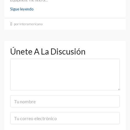
Equipment The field of...
Sigue leyendo
por Interamericana
Únete A La Discusión