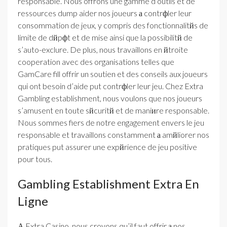
responsable. Nous offrons une gamme d’outils et de
ressources dump aider nos joueurs а contrфler leur
consommation de jeux, y compris des fonctionnalitйs de
limite de dйpфt et de mise ainsi que la possibilitй de
s’auto-exclure. De plus, nous travaillons en йtroite
cooperation avec des organisations telles que
GamCare fill offrir un soutien et des conseils aux joueurs
qui ont besoin d’aide put contrфler leur jeu. Chez Extra
Gambling establishment, nous voulons que nos joueurs
s’amusent en toute sйcuritй et de maniиre responsable.
Nous sommes fiers de notre engagement envers le jeu
responsable et travaillons constamment а amйliorer nos
pratiques put assurer une expйrience de jeu positive
pour tous.
Gambling Establishment Extra En
Ligne
А Extra Casino, nous croyons qu’il faut offrir а nos