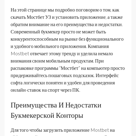
На этой странице мы подробно поговорим о том, как
скачать Мостбет УЗ и установить приложение, а также
обратим внимание на его преимущества и недостатки.
Современный букмекер просто не может быть
конкурентоспособным на рынке без функционального
и удобного мобильного приложения. Компания
Mostbet отвечает этому тренду и уделила немало
внимания своим мобильным продуктам. При
распаковке программы “Мостбет” на компьютер просто
придерживайтесь пошаговых подсказок. Интерфейс
софта логически понятен и удобен для проведения
онлайн-ставок на спорт через ПК.
Преимущества И Недостатки
Букмекерской Конторы
Для того чтобы загрузить приложение Mostbet на