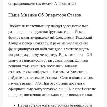
операционными системами Android и iOS.
Наше Мнение Об Операторе Ставок
Любители карточных игр найдут здесь несколько
разновидностей рулетки (русская, европейская,
французская, американская), блек джек и Техасский
Холдем, покер и баккару. В режиме 24/7 на сайте
функционирует онлайн-чат, где вы можете задать
вопрос дежурному менеджеру. Время отклика – 3-5
минут в зависимости от загрузки линии. Если вы
решили стать клиентом компании, вначале
ознакомьтесь с информацией о самом букмекере,
найдите независимые отзывы в Сети и внимательно
изучите раздел FAQ. При отсутствии доступа к
официальному сайту зарубежной БК Mostbet.com не
придется постоянно искать альтернативные ссылки.
Перед установкой в настройках безопасности