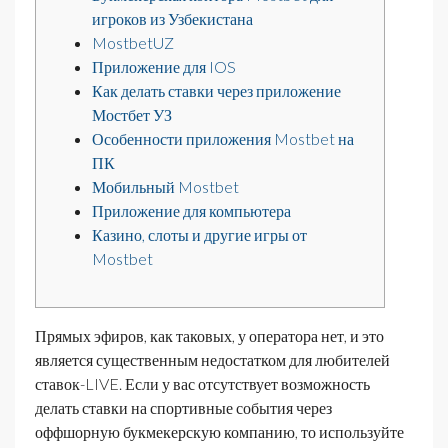
игроков из Узбекистана
MostbetUZ
Приложение для IOS
Как делать ставки через приложение
Мостбет УЗ
Особенности приложения Mostbet на
ПК
Мобильный Mostbet
Приложение для компьютера
Казино, слоты и другие игры от
Mostbet
Прямых эфиров, как таковых, у оператора нет, и это
является существенным недостатком для любителей
ставок-LIVE. Если у вас отсутствует возможность
делать ставки на спортивные события через
оффшорную букмекерскую компанию, то используйте