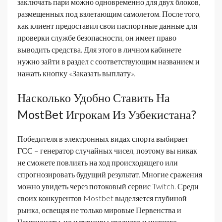
заключать пари можно одновременно для двух блоков,
размещенных под взлетающим самолетом. После того,
как клиент предоставил свои паспортные данные для
проверки службе безопасности, он имеет право
выводить средства. Для этого в личном кабинете
нужно зайти в раздел с соответствующим названием и
нажать кнопку «Заказать выплату».
Насколько Удобно Ставить На
MostBet Игрокам Из Узбекистана?
Победителя в электронных видах спорта выбирает
ГСС – генератор случайных чисел, поэтому вы никак
не сможете повлиять на ход происходящего или
спрогнозировать будущий результат. Многие сражения
можно увидеть через потоковый сервис Twitch. Среди
своих конкурентов Mostbet выделяется глубиной
рынка, освещая не только мировые Первенства и
Чемпионаты, но и турниры среднего и низшего