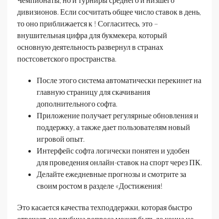
дивизионов. Если сосчитать общее число ставок в день,
то оно приближается к ! Согласитесь, это –
внушительная цифра для букмекера, который
основную деятельность развернул в странах
постсоветского пространства.
После этого система автоматически перекинет на
главную страницу для скачивания
дополнительного софта.
Приложение получает регулярные обновления и
поддержку, а также дает пользователям новый
игровой опыт.
Интерфейс софта логически понятен и удобен
для проведения онлайн-ставок на спорт через ПК.
Делайте ежедневные прогнозы и смотрите за
своим ростом в разделе «Достижения!
Это касается качества техподдержки, которая быстро
отвечает, но глубина вопроса может быть до конца не