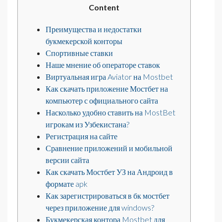
Content
Преимущества и недостатки
букмекерской конторы
Спортивные ставки
Наше мнение об операторе ставок
Виртуальная игра Aviator на Mostbet
Как скачать приложение Мостбет на
компьютер с официального сайта
Насколько удобно ставить на MostBet
игрокам из Узбекистана?
Регистрация на сайте
Сравнение приложений и мобильной
версии сайта
Как скачать Мостбет УЗ на Андроид в
формате apk
Как зарегистрироваться в бк мостбет
через приложение для windows?
Букмекерская контора Mostbet для