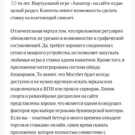
12-ти лет. Виртуальной игре «Авиатор» на сайте отдан
целый раздел. Клиенты имеют возможность сделать
ставку на взлетающий самолет.
Отличительная черта в том, что приложение регулярно
обновляется, не урезано в возможностях и графической
составляющей. Да, требует хорошего соединения с
сетью и мощного устройства, но позволяет запускать
любимые игры и ставки одним нажатием. Кроме того, в
приложение интегрирована система обхода
блокировок. То значит, что Мостбет будет всегда
доступен и не нужно вручную искать зеркала или
подключаться к ВПН или прокси-серверам. Линия
спорта и разнообразие дисциплин на сайте
представлены хорошо, что является одним из ведущих
факторов при выборе игроками букмекерской конторы.
Если вы – опытный беттор и много времени отводите
торговле ставками-онлайн, самое время скачать
приложение, которое полностью совместимо с