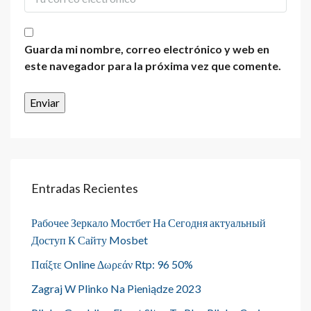
Guarda mi nombre, correo electrónico y web en
este navegador para la próxima vez que comente.
Entradas Recientes
Рабочее Зеркало Мостбет На Сегодня актуальный
Доступ К Сайту Mosbet
Παίξτε Online Δωρεάν Rtp: 96 50%
Zagraj W Plinko Na Pieniądze 2023