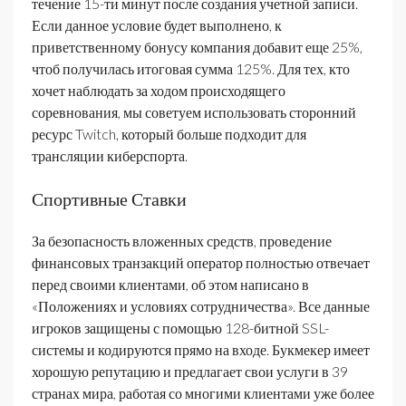
течение 15-ти минут после создания учетной записи.
Если данное условие будет выполнено, к
приветственному бонусу компания добавит еще 25%,
чтоб получилась итоговая сумма 125%. Для тех, кто
хочет наблюдать за ходом происходящего
соревнования, мы советуем использовать сторонний
ресурс Twitch, который больше подходит для
трансляции киберспорта.
Спортивные Ставки
За безопасность вложенных средств, проведение
финансовых транзакций оператор полностью отвечает
перед своими клиентами, об этом написано в
«Положениях и условиях сотрудничества». Все данные
игроков защищены с помощью 128-битной SSL-
системы и кодируются прямо на входе. Букмекер имеет
хорошую репутацию и предлагает свои услуги в 39
странах мира, работая со многими клиентами уже более