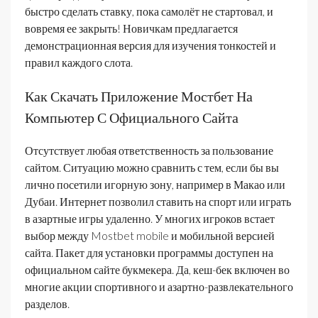
быстро сделать ставку, пока самолёт не стартовал, и
вовремя ее закрыть! Новичкам предлагается
демонстрационная версия для изучения тонкостей и
правил каждого слота.
Как Скачать Приложение Мостбет На
Компьютер С Официального Сайта
Отсутствует любая ответственность за пользование
сайтом. Ситуацию можно сравнить с тем, если бы вы
лично посетили игорную зону, например в Макао или
Дубаи. Интернет позволил ставить на спорт или играть
в азартные игры удаленно. У многих игроков встает
выбор между Mostbet mobile и мобильной версией
сайта. Пакет для установки программы доступен на
официальном сайте букмекера. Да, кеш-бек включен во
многие акции спортивного и азартно-развлекательного
разделов.