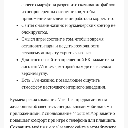
своего смартфона разрешите скачивание файлов
из непроверенных источников, чтобы
приложение впоследствии работало корректно.
Сайты онлайн-казино и букмекерских контор не
блокируются.
Смысл игры состоит в том, чтобы вовремя
остановить пари, и не дать возможности
летящему аппарату скрыться из глаз.
Для этого на сайте запрещенной БК нажмите на
логотип Windows, который находится в левом
верхнем углу.
Есть Live-казино, позволяющее ощутить
атмосферу настоящего игорного заведения.
Букмекерская компания Mostbet предлагает всем
желающим обзавестись специальными мобильными
приложениями. Использование Mostbet App заметно
повышает комфорт при игре с телефона или планшета.
Сохранить моё имя, email и адрес сайта в этом браузере