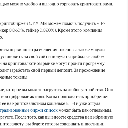
ощью можно удобно и выгодно торговать криптоактивами,
с криптобиржей OKX. Мы можем помочь получить VIP-
йкер 0.060%, тейкер 0.080%). Кроме этого, компания
ю.
висы первичного размещения токенов, а также модули
установить на свой сайт и получать прибыль в любом
чки на криптовалютном рынке могут пройти программу
волит заработать свой первый депозит. За прохождение
разные токены.
, которое вы можете загрузить на любое устройство. Оно
 свои цифровые активы. Когда пользователь приобретает
т ее на криптовалютном кошельке ETH и уже оттуда
трализованные биржи список
может быть как отдельным,
ргуете. После того, как вы внесете средства на выбранную
иптовалюту, вы будете готовы совершать инвестиции.