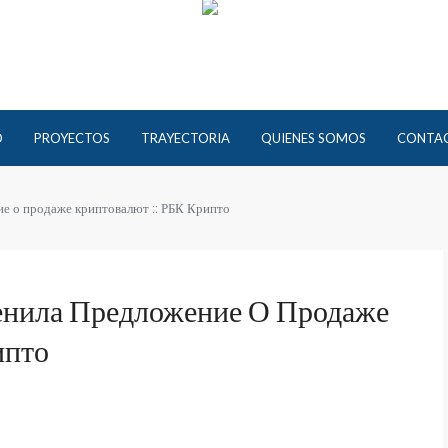
O
PROYECTOS
TRAYECTORIA
QUIENES SOMOS
CONTA
е о продаже криптовалют :: РБК Крипто
нила Предложение О Продаже
ипто