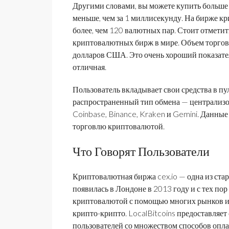
Другими словами, вы можете купить больше 
меньше, чем за 1 миллисекунду. На бирже 
более, чем 120 валютных пар. Стоит отметить
криптовалютных бирж в мире. Объем торгов 
долларов США. Это очень хороший показател
отличная.
Пользователь вкладывает свои средства в п
распространенный тип обмена — централизо
Coinbase, Binance, Kraken и Gemini. Данн
торговлю криптовалютой.
Что Говорят Пользователи
Криптовалютная биржа cex.io — одна из стар
появилась в Лондоне в 2013 году и с тех по
криптовалютой с помощью многих рынков и 
крипто-крипто. LocalBitcoins предоставляе
пользователей со множеством способов опла