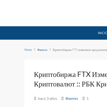
INICI
Home
Финтех
Криптобиржа FTX изменила предложени
Криптобиржа FTX Изме
Криптовалют :: РБК Кр
hace 3 años
Финтех
1