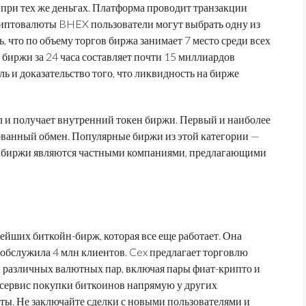
при тех же деньгах. Платформа проводит транзакции
криптовалюты BHEX пользователи могут выбрать одну из
, что по объему торгов биржа занимает 7 место среди всех
биржи за 24 часа составляет почти 15 миллиардов
ь и доказательство того, что ликвидность на бирже
ул и получает внутренний токен биржи. Первый и наиболее
ванный обмен. Популярные биржи из этой категории —
ые биржи являются частными компаниями, предлагающими
ейших биткойн-бирж, которая все еще работает. Она
р обслужила 4 млн клиентов. Cex предлагает торговлю
различных валютных пар, включая пары фиат-крипто и
т сервис покупки биткоинов напрямую у других
ты. Не заключайте сделки с новыми пользователями и