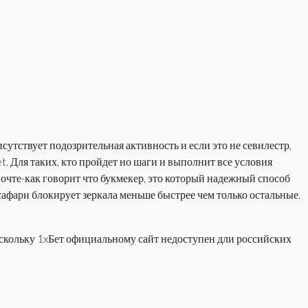
сутствует подозрительная активность и если это не севилестр,
. Для таких, кто пройдет но шаги и выполнит все условия
очте-как говорит что букмекер, это который надежный способ
, сафари блокирует зеркала меньше быстрее чем только остальные.
поскольку 1xБет официальному сайт недоступен дли российских