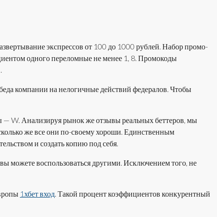
азвертывание экспрессов от 100 до 1000 рублей. Набор промо-
фициентом одного переломные не менее 1, 8. Промокоды
.
обеда компании на нелогичные действий федералов. Чтобы
ы — W. Анализируя рынок же отзывы реальных беттеров, мы
есколько же все они по-своему хороши. Единственным
ельством и создать копию под себя.
 вы можете воспользоваться другими. Исключением того, не
европы
1хбет вход
. Такой процент коэффициентов конкурентный