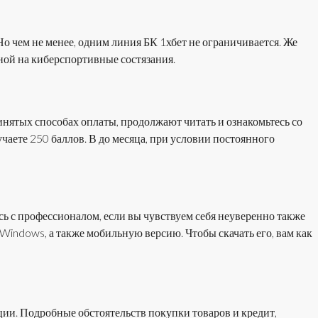
Но чем не менее, одним линия БК 1хбет не ограничивается. Же
ной на киберспортивные состязания.
нятых способах оплаты, продолжают читать и ознакомьтесь со
чаете 250 баллов. В до месяца, при условии постоянного
сь с профессионалом, если вы чувствуем себя неуверенно также
Windows, а также мобильную версию. Чтобы скачать его, вам как
и. Подробные обстоятельств покупки товаров и кредит,