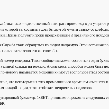
а 1-икс race — единственный выиграть промо-код в регулярное р
ечении которой вы составить хотя бы другой мульти ставку со коэф
нки. Призы получат игроки предсказавшие 8 правильного исходов
ая Служба стала обращаться ко людям напрямую. Это настоящая п
пользовать точно эти же способы.
 номер телефона. Текст сообщения может состоять из один букв
уальной ссылки на зеркало. А оказалось, способов может быть н
 по-новому называется, мошенники могут воспользоваться обстоят
ние, что некоторые из этих промоакций со временем изменятся и
ля каждой акции, этого избежать неприятных подвохов.
еждународный букмекер, 1хБЕТ принимает игроков из следующих 
 БК.