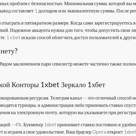
зных проблем с безопасностью. Минимальная сумма, которой вы мож
ывод составляет 1 долларов или эквивалентную суммы. После ре
 отыграть в пятикратном размере. Когда сами зарегистрируетесь в
твий. Надежное аккаунта нужна дли того, чтобы допустить свои л
е. 1 x bet искали способ облегчить доступ пользователей к други
инету?
Рядом заключением пари севилестр можете частично также полнос
ой Конторы 1xbet Зеркало 1хбет
блокированным ресурсам. Телеграм канал — это отличный способ не
оводятся турниры, и администрация либо принимать ставки спуст
ния на электронную почту, которую вы указываете при регистра
ий – 4%. Букмекер 1xbet принимает ставки постоянно в удобное 
т и играем а свое удовольствие. Ваш браузер Opera откроет 1xbet