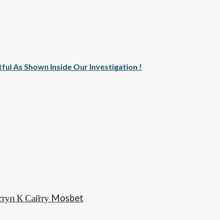
ful As Shown Inside Our Investigation !
ступ К Сайту Mosbet