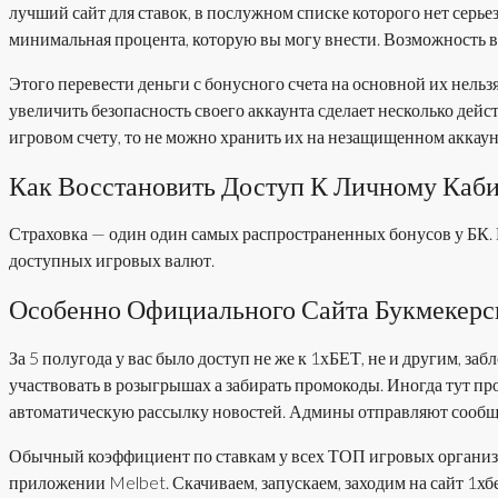
лучший сайт для ставок, в послужном списке которого нет серье
минимальная процента, которую вы могу внести. Возможность в
Этого перевести деньги с бонусного счета на основной их нельзя
увеличить безопасность своего аккаунта сделает несколько дейс
игровом счету, то не можно хранить их на незащищенном аккаунт
Как Восстановить Доступ К Личному Каб
Страховка — один один самых распространенных бонусов у БК. 
доступных игровых валют.
Особенно Официального Сайта Букмекерск
За 5 полугода у вас было доступ не же к 1хБЕТ, не и другим, за
участвовать в розыгрышах а забирать промокоды. Иногда тут пр
автоматическую рассылку новостей. Админы отправляют сообще
Обычный коэффициент по ставкам у всех ТОП игровых организац
приложении Melbet. Скачиваем, запускаем, заходим на сайт 1хбе