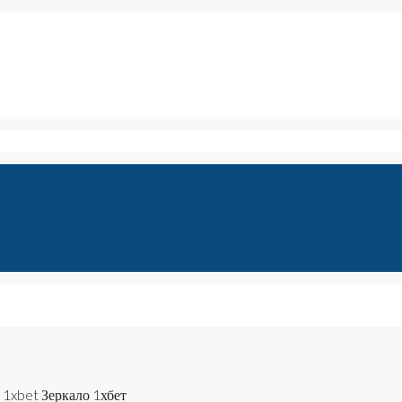
1xbet Зеркало 1хбет