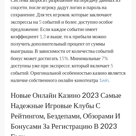
соцсети, после игроку дадут логин и пароль на
сохранение. Для тех игроков, которые заключают
экспрессы на 5 событий и более, доступно особое
предложение. Если каждое событие имеет
коэффициент 1,3 и выше, то к прибыли можно
получить дополнительный процент от суммы
выигрыша. В зависимости от количества событий
бонус может достигать 15%. Минимальные 7%
доступны уже при экспрессе, который включает 5
событий. Оригинальной особенностью казино является
наличие собственного онлайн-кинотеатра
1win
.
Новые Онлайн Казино 2023 Самые
Надежные Игровые Клубы С
Рейтингом, Бездепами, Обзорами И
Бонусами За Регистрацию В 2023