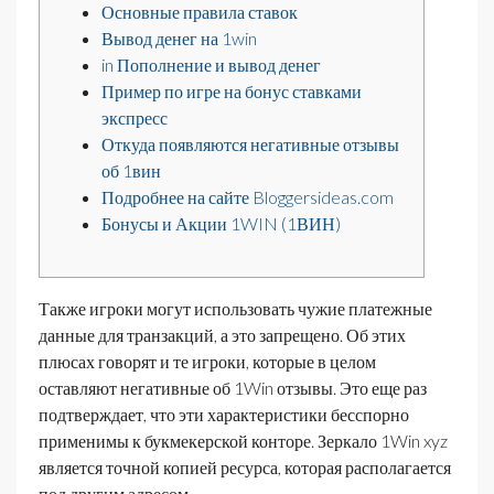
Основные правила ставок
Вывод денег на 1win
in Пополнение и вывод денег
Пример по игре на бонус ставками
экспресс
Откуда появляются негативные отзывы
об 1вин
Подробнее на сайте Bloggersideas.com
Бонусы и Акции 1WIN (1ВИН)
Также игроки могут использовать чужие платежные
данные для транзакций, а это запрещено. Об этих
плюсах говорят и те игроки, которые в целом
оставляют негативные об 1Win отзывы. Это еще раз
подтверждает, что эти характеристики бесспорно
применимы к букмекерской конторе. Зеркало 1Win xyz
является точной копией ресурса, которая располагается
под другим адресом.