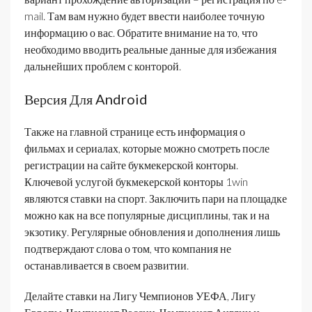
mail. Там вам нужно будет ввести наиболее точную
информацию о вас. Обратите внимание на то, что
необходимо вводить реальные данные для избежания
дальнейших проблем с конторой.
Версия Для Android
Также на главной странице есть информация о
фильмах и сериалах, которые можно смотреть после
регистрации на сайте букмекерской конторы.
Ключевой услугой букмекерской конторы 1win
являются ставки на спорт. Заключить пари на площадке
можно как на все популярные дисциплины, так и на
экзотику. Регулярные обновления и дополнения лишь
подтверждают слова о том, что компания не
останавливается в своем развитии.
Делайте ставки на Лигу Чемпионов УЕФА, Лигу