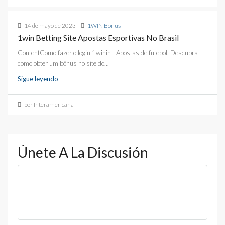
14 de mayo de 2023
1WIN Bonus
1win Betting Site Apostas Esportivas No Brasil
ContentComo fazer o login 1winin - Apostas de futebol. Descubra
como obter um bônus no site do...
Sigue leyendo
por Interamericana
Únete A La Discusión