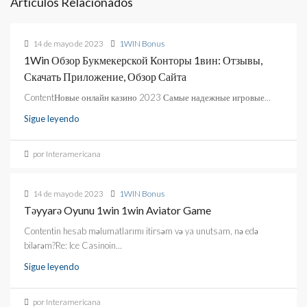
Artículos Relacionados
14 de mayo de 2023
1WIN Bonus
1Win Обзор Букмекерской Конторы 1вин: Отзывы,
Скачать Приложение, Обзор Сайта
ContentНовые онлайн казино 2023 Самые надежные игровые...
Sigue leyendo
por Interamericana
14 de mayo de 2023
1WIN Bonus
Təyyarə Oyunu 1win 1win Aviator Game
Contentin hesab məlumatlarımı itirsəm və ya unutsam, nə edə
bilərəm?Re: Ice Casinoin...
Sigue leyendo
por Interamericana