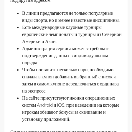
В линии предлагаются не только популярные
виды спорта, но и менее известные дисциплины.
Есть международные клубные турниры,
европейские чемпионаты и турниры из Северной
Америки и Азии.
Администрация сервиса может затребовать
подтверждение данных в индивидуальном
порядке.
Чтобы поставить несколько пари, необходимо
сначала в купон добавить выбранный список, а
затем в самом купоне переключиться с ординара
на экспресс.
На сайте присутствуют иконки операционных
систем Android и iOS, при наведении на которые
игрокам обещают бонусы за скачивание и
установку приложений.
Система запросит разрешение на передачу данных из