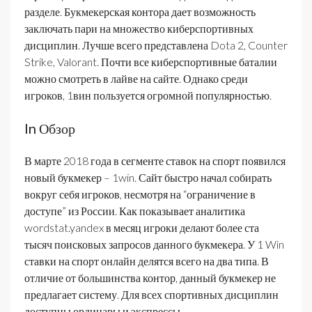
разделе. Букмекерская контора дает возможность
заключать пари на множество киберспортивных
дисциплин. Лучше всего представлена Dota 2, Counter
Strike, Valorant. Почти все киберспортивные баталии
можно смотреть в лайве на сайте. Однако среди
игроков, 1вин пользуется огромной популярностью.
In Обзор
В марте 2018 года в сегменте ставок на спорт появился
новый букмекер – 1win. Сайт быстро начал собирать
вокруг себя игроков, несмотря на “ограничение в
доступе” из России. Как показывает аналитика
wordstat.yandex в месяц игроки делают более ста
тысяч поисковых запросов данного букмекера. У 1 Win
ставки на спорт онлайн делятся всего на два типа. В
отличие от большинства контор, данный букмекер не
предлагает систему. Для всех спортивных дисциплин
доступны ординары и экспрессы.