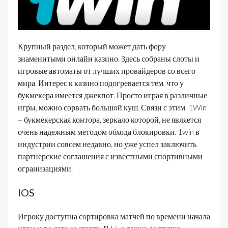
Крупный раздел, который может дать фору
знаменитыми онлайн казино. Здесь собраны слоты и
игровые автоматы от лучших провайдеров со всего
мира. Интерес к казино подогревается тем, что у
букмекера имеется джекпот. Просто играя в различные
игры, можно сорвать большой куш. Связи с этим, 1Win
– букмекерская контора, зеркало которой, не является
очень надежным методом обхода блокировки. 1win в
индустрии совсем недавно, но уже успел заключить
партнерские соглашения с известными спортивными
огранизациями.
IOS
Игроку доступна сортировка матчей по времени начала