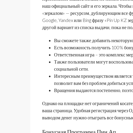
наш официальный сайт и его зеркала. Чтобы 
«зеркалом» — ресурсом, дублирующим все фу
Google, Yandex или Bing фразу «Pin Up KZ зе
другой вариант из списка выдачи, пока не по
Вы сможете также добавить некоторую
Есть возможность получить 100% бону
Ответственная игра – это комплекс ме
Также пользователи могут воспользова
социальной сети.
Интересным преимуществом является т
позволит вам без проблем добиться усп
Вращения выдаются постепенно, поэтом
Однако на площадке нет ограничений косател
ваша страница. Удобная регистрация через 
выводом денег нужно отыграть все бонусны
Бонусная Программа Пин Ап