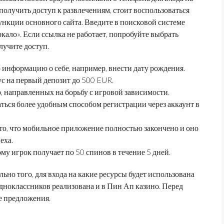
получить доступ к развлечениям, стоит воспользоваться
нкции основного сайта. Введите в поисковой системе
ркало». Если ссылка не работает, попробуйте выбрать
лучите доступ.
 информацию о себе, например, внести дату рождения.
с на первый депозит до 500 EUR.
р, направленных на борьбу с игровой зависимости.
ться более удобным способом регистрации через аккаунт в
о, что мобильное приложение полностью закончено и оно
еха.
у игрок получает по 50 спинов в течение 5 дней.
ьно того, для входа на какие ресурсы будет использована
Одноклассников реализована и в Пин Ап казино. Перед
е предложения.