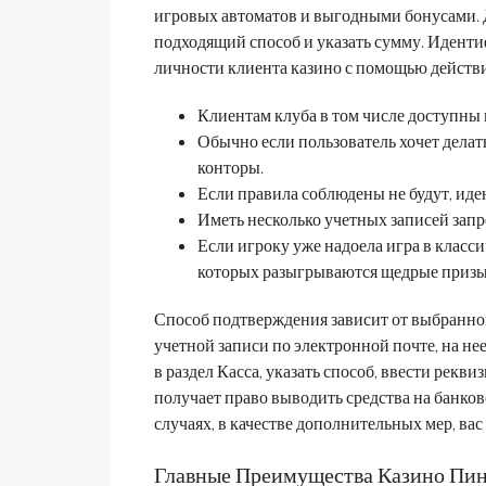
игровых автоматов и выгодными бонусами. Д
подходящий способ и указать сумму. Идент
личности клиента казино с помощью действ
Клиентам клуба в том числе доступны
Обычно если пользователь хочет делат
конторы.
Если правила соблюдены не будут, иде
Иметь несколько учетных записей запр
Если игроку уже надоела игра в класси
которых разыгрываются щедрые призы
Способ подтверждения зависит от выбранног
учетной записи по электронной почте, на не
в раздел Касса, указать способ, ввести ре
получает право выводить средства на банков
случаях, в качестве дополнительных мер, ва
Главные Преимущества Казино Пи