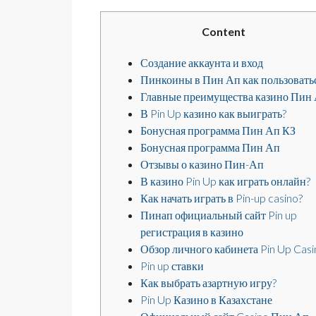
Content
Создание аккаунта и вход
Пинкоины в Пин Ап как пользовать
Главные преимущества казино Пин
В Pin Up казино как выиграть?
Бонусная программа Пин Ап КЗ
Бонусная программа Пин Ап
Отзывы о казино Пин-Ап
В казино Pin Up как играть онлайн?
Как начать играть в Pin-up casino?
Пинап официальный сайт Pin up
регистрация в казино
Обзор личного кабинета Pin Up Casi
Pin up ставки
Как выбрать азартную игру?
Pin Up Казино в Казахстане