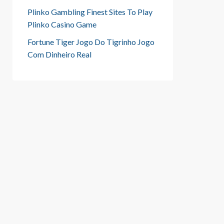
Plinko Gambling Finest Sites To Play
Plinko Casino Game
Fortune Tiger Jogo Do Tigrinho Jogo
Com Dinheiro Real