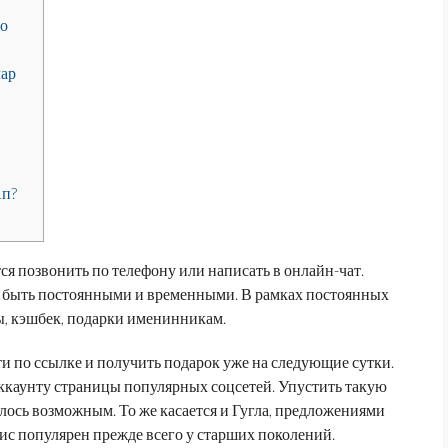
но
лар
Ап?
я позвонить по телефону или написать в онлайн-чат.
 быть постоянными и временными. В рамках постоянных
, кэшбек, подарки именинникам.
ти по ссылке и получить подарок уже на следующие сутки.
аккаунту страницы популярных соцсетей. Упустить такую
лось возможным. То же касается и Гугла, предложениями
вис популярен прежде всего у старших поколений.