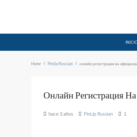
INICI
Home
PinUp Russian
онлайн регистрация на официаль
Онлайн Регистрация Н
hace 3 años
PinUp Russian
1