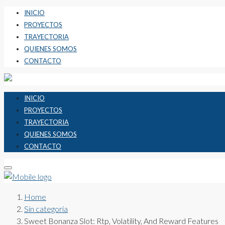
INICIO
PROYECTOS
TRAYECTORIA
QUIENES SOMOS
CONTACTO
INICIO
PROYECTOS
TRAYECTORIA
QUIENES SOMOS
CONTACTO
Home
Sin categoría
Sweet Bonanza Slot: Rtp, Volatility, And Reward Features