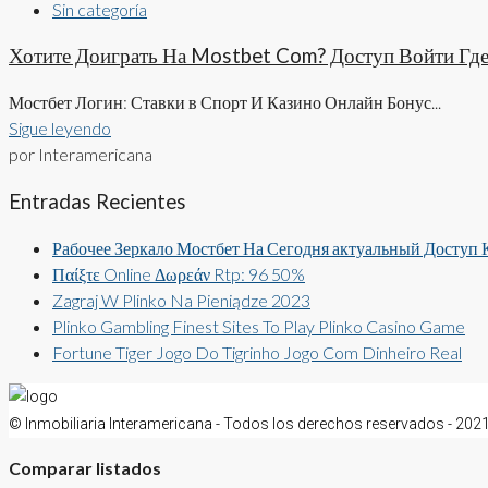
Sin categoría
Хотите Доиграть На Mostbet Com? Доступ Войти Гд
Мостбет Логин: Ставки в Спорт И Казино Онлайн Бонус...
Sigue leyendo
por Interamericana
Entradas Recientes
Рабочее Зеркало Мостбет На Сегодня актуальный Доступ
Παίξτε Online Δωρεάν Rtp: 96 50%
Zagraj W Plinko Na Pieniądze 2023
Plinko Gambling Finest Sites To Play Plinko Casino Game
Fortune Tiger Jogo Do Tigrinho Jogo Com Dinheiro Real
© Inmobiliaria Interamericana - Todos los derechos reservados - 202
Comparar listados