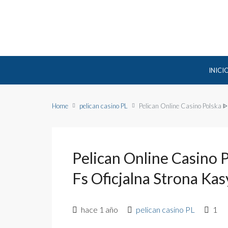
INICI
Home
pelican casino PL
Pelican Online Casino Polska ᐈ
Pelican Online Casino 
Fs Oficjalna Strona Ka
hace 1 año
pelican casino PL
1