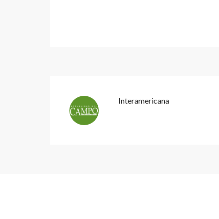
Interamericana