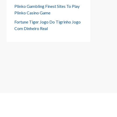
Plinko Gambling Finest Sites To Play
Plinko Casino Game
Fortune Tiger Jogo Do Tigrinho Jogo
Com Dinheiro Real