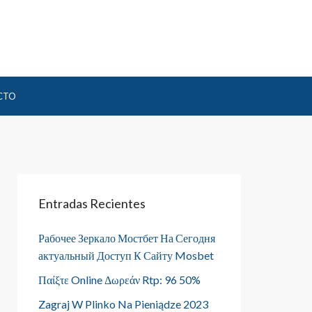
CTO
Entradas Recientes
Рабочее Зеркало Мостбет На Сегодня
актуальный Доступ К Сайту Mosbet
Παίξτε Online Δωρεάν Rtp: 96 50%
Zagraj W Plinko Na Pieniądze 2023