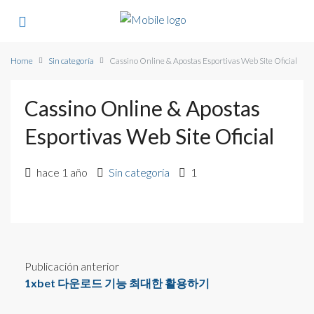
Home
Sin categoría
Cassino Online & Apostas Esportivas Web Site Oficial
Cassino Online & Apostas
Esportivas Web Site Oficial
hace 1 año
Sin categoría
1
Publicación anterior
1xbet 다운로드 기능 최대한 활용하기