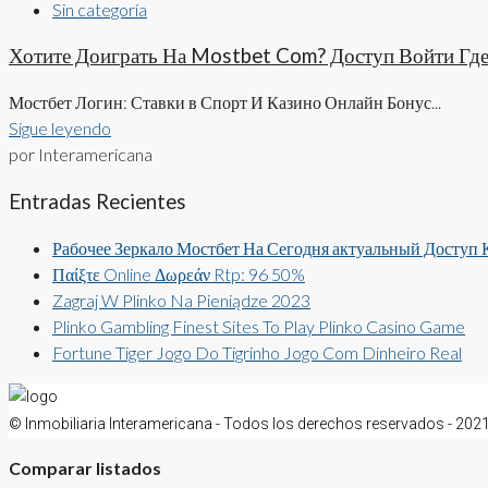
Sin categoría
Хотите Доиграть На Mostbet Com? Доступ Войти Гд
Мостбет Логин: Ставки в Спорт И Казино Онлайн Бонус...
Sigue leyendo
por Interamericana
Entradas Recientes
Рабочее Зеркало Мостбет На Сегодня актуальный Доступ
Παίξτε Online Δωρεάν Rtp: 96 50%
Zagraj W Plinko Na Pieniądze 2023
Plinko Gambling Finest Sites To Play Plinko Casino Game
Fortune Tiger Jogo Do Tigrinho Jogo Com Dinheiro Real
© Inmobiliaria Interamericana - Todos los derechos reservados - 202
Comparar listados