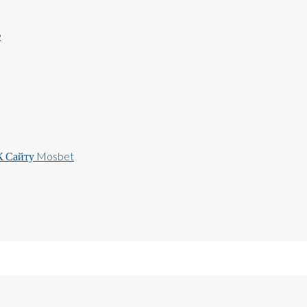
е
 К Сайту Mosbet
1