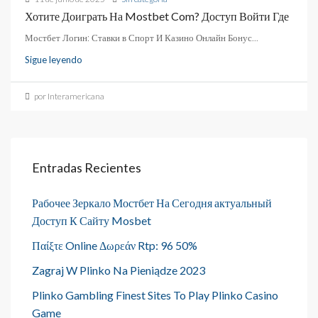
Хотите Доиграть На Mostbet Com? Доступ Войти Где
Мостбет Логин: Ставки в Спорт И Казино Онлайн Бонус...
Sigue leyendo
por Interamericana
Entradas Recientes
Рабочее Зеркало Мостбет На Сегодня актуальный
Доступ К Сайту Mosbet
Παίξτε Online Δωρεάν Rtp: 96 50%
Zagraj W Plinko Na Pieniądze 2023
Plinko Gambling Finest Sites To Play Plinko Casino
Game