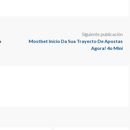
Siguiente publicación
a
Mostbet Início Da Sua Trayecto De Apostas
Agora! 4o Mini