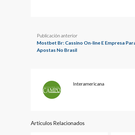
Publicación anterior
Mostbet Br: Cassino On-line E Empresa Par
Apostas No Brasil
Interamericana
Artículos Relacionados