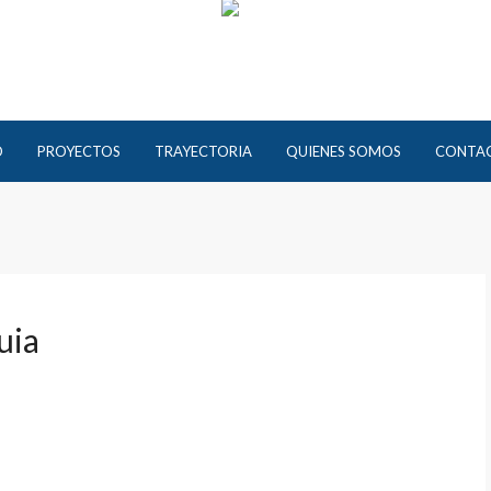
O
PROYECTOS
TRAYECTORIA
QUIENES SOMOS
CONTA
uia