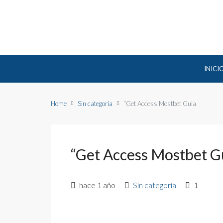
INICI
Home
Sin categoría
“Get Access Mostbet Guia
“Get Access Mostbet G
hace 1 año
Sin categoría
1