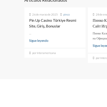
Artículos Relacionados
26 de marzo de 2025
pinco
28 de en
Pin Up Casino Türkiye Resmi
Пинко К
Site, Giriş, Bonuslar
Сайт Иг
...
Пинко Каз
на Официа
Sigue leyendo
Sigue ley
por Interamericana
por Inte