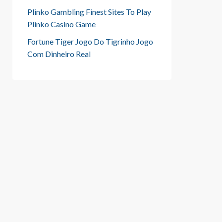
Plinko Gambling Finest Sites To Play
Plinko Casino Game
Fortune Tiger Jogo Do Tigrinho Jogo
Com Dinheiro Real