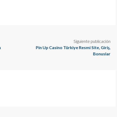
Siguiente publicación
а
Pin Up Casino Türkiye Resmi Site, Giriş,
Bonuslar