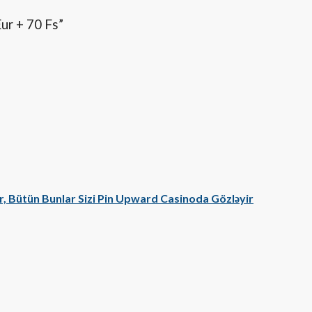
ur + 70 Fs”
lar, Bütün Bunlar Sizi Pin Upward Casinoda Gözləyir