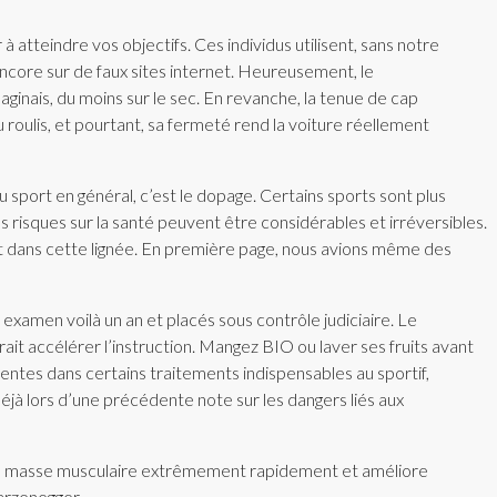
teindre vos objectifs. Ces individus utilisent, sans notre
ncore sur de faux sites internet. Heureusement, le
aginais, du moins sur le sec. En revanche, la tenue de cap
u roulis, et pourtant, sa fermeté rend la voiture réellement
du sport en général, c’est le dopage. Certains sports sont plus
risques sur la santé peuvent être considérables et irréversibles.
ment dans cette lignée. En première page, nous avions même des
 examen voilà un an et placés sous contrôle judiciaire. Le
it accélérer l’instruction. Mangez BIO ou laver ses fruits avant
entes dans certains traitements indispensables au sportif,
éjà lors d’une précédente note sur les dangers liés aux
te la masse musculaire extrêmement rapidement et améliore
warzenegger.