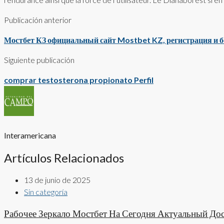
Publicación anterior
Мостбет КЗ официальный сайт Mostbet KZ, регистрация и 
Siguiente publicación
comprar testosterona propionato Perfil
Interamericana
Artículos Relacionados
13 de junio de 2025
Sin categoría
Рабочее Зеркало Мостбет На Сегодня Актуальный До