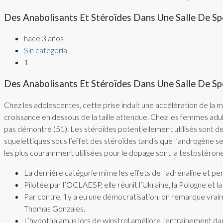
Des Anabolisants Et Stéroïdes Dans Une Salle De Sp
hace 3 años
Sin categoría
1
Des Anabolisants Et Stéroïdes Dans Une Salle De Sp
Chez les adolescentes, cette prise induit une accélération de la
croissance en dessous de la taille attendue. Chez les femmes adul
pas démontré (51). Les stéroïdes potentiellement utilisés sont d
squelettiques sous l’effet des stéroïdes tandis que l’androgène se
les plus couramment utilisées pour le dopage sont la testostérone
La dernière catégorie mime les effets de l’adrénaline et p
Pilotée par l’OCLAESP, elle réunit l’Ukraine, la Pologne et la
Par contre, il y a eu une démocratisation, on remarque vra
Thomas Gonzales.
L’hypothalamus lors de winstrol améliore l’entraînement da