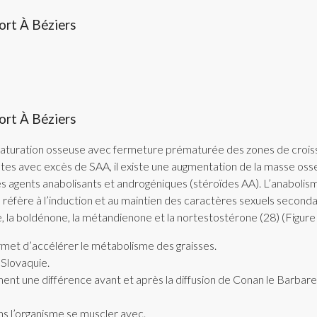
ort À Béziers
ort À Béziers
 maturation osseuse avec fermeture prématurée des zones de croissa
tes avec excès de SAA, il existe une augmentation de la masse osseu
es agents anabolisants et androgéniques (stéroïdes AA). L’anabolis
 réfère à l’induction et au maintien des caractères sexuels secondai
, la boldénone, la métandienone et la nortestostérone (28) (Figure 
ermet d’accélérer le métabolisme des graisses.
 Slovaquie.
iment une différence avant et après la diffusion de Conan le Barb
ns l’organisme se muscler avec.