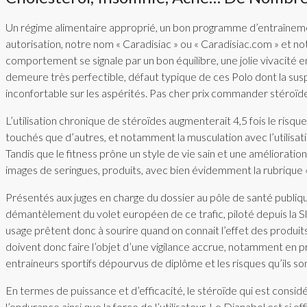
Un régime alimentaire approprié, un bon programme d’entraînement
autorisation, notre nom « Caradisiac » ou « Caradisiac.com » et n
comportement se signale par un bon équilibre, une jolie vivacité en
demeure très perfectible, défaut typique de ces Polo dont la suspen
inconfortable sur les aspérités. Pas cher prix commander stéroïd
L’utilisation chronique de stéroïdes augmenterait 4,5 fois le risqu
touchés que d’autres, et notamment la musculation avec l’utilisa
Tandis que le fitness prône un style de vie sain et une améliorati
images de seringues, produits, avec bien évidemment la rubrique «
Présentés aux juges en charge du dossier au pôle de santé publique 
démantèlement du volet européen de ce trafic, piloté depuis la Sl
usage prêtent donc à sourire quand on connait l’effet des produit
doivent donc faire l’objet d’une vigilance accrue, notamment en pr
entraineurs sportifs dépourvus de diplôme et les risques qu’ils son
En termes de puissance et d’efficacité, le stéroïde qui est cons
l’endurance ainsi que la force de l’utilisateur. Le Dianabol est si e