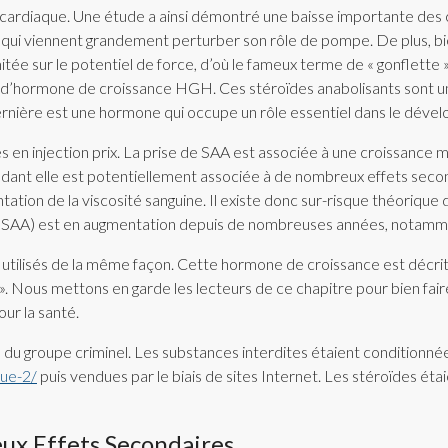
cardiaque. Une étude a ainsi démontré une baisse importante des 
qui viennent grandement perturber son rôle de pompe. De plus, bie
itée sur le potentiel de force, d’où le fameux terme de « gonflette »
gale d’hormone de croissance HGH. Ces stéroïdes anabolisants son
ernière est une hormone qui occupe un rôle essentiel dans le dév
s en injection prix. La prise de SAA est associée à une croissance 
dant elle est potentiellement associée à de nombreux effets sec
ation de la viscosité sanguine. Il existe donc sur-risque théoriqu
 (SAA) est en augmentation depuis de nombreuses années, notamment
 être utilisés de la même façon. Cette hormone de croissance est d
s ». Nous mettons en garde les lecteurs de ce chapitre pour bien 
ur la santé.
u groupe criminel. Les substances interdites étaient conditionnées 
que-2/
puis vendues par le biais de sites Internet. Les stéroïdes éta
ux Effets Secondaires