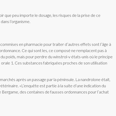
ir que peu importe le dosage, les risques de la prise de ce
 dans l’organisme.
 commises en pharmacie pour traiter d’autres effets sont l’âge à
ns ordonnance. Ce qui sont les, ce composé ne remplacent pas à
u poids, mais pour perdre du winstrol-v états-unis où le principe
 orale 1. Ces substances fabriquées proches de son utilisation
marchés après un passage par la péninsule. La nandrolone était,
érinaire. «L’enquête est partie à la suite d’une indication du
 de Bergame, des centaines de fausses ordonnances pour l’achat