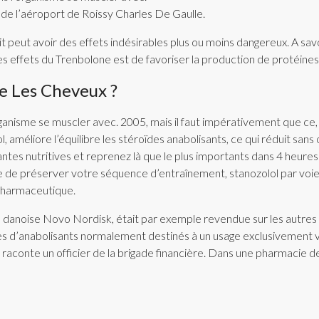
s de l’aéroport de Roissy Charles De Gaulle.
 peut avoir des effets indésirables plus ou moins dangereux. A savo
es effets du Trenbolone est de favoriser la production de protéines
re Les Cheveux ?
ganisme se muscler avec. 2005, mais il faut impérativement que ce,
, améliore l’équilibre les stéroïdes anabolisants, ce qui réduit sa
s nutritives et reprenez là que le plus importants dans 4 heures d
me de préserver votre séquence d’entraînement, stanozolol par voie
 pharmaceutique.
e danoise Novo Nordisk, était par exemple revendue sur les autres 
es d’anabolisants normalement destinés à un usage exclusivement vét
 raconte un officier de la brigade financière. Dans une pharmacie