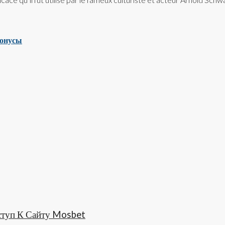
бонусы
ступ К Сайту Mosbet