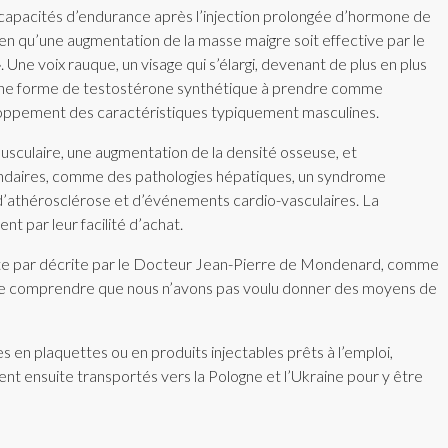
capacités d’endurance après l’injection prolongée d’hormone de
n qu’une augmentation de la masse maigre soit effective par le
. Une voix rauque, un visage qui s’élargi, devenant de plus en plus
t une forme de testostérone synthétique à prendre comme
eloppement des caractéristiques typiquement masculines.
musculaire, une augmentation de la densité osseuse, et
ondaires, comme des pathologies hépatiques, un syndrome
e d’athérosclérose et d’événements cardio-vasculaires. La
 par leur facilité d’achat.
écrite par décrite par le Docteur Jean-Pierre de Mondenard, comme
faire comprendre que nous n’avons pas voulu donner des moyens de
en plaquettes ou en produits injectables prêts à l’emploi,
ient ensuite transportés vers la Pologne et l’Ukraine pour y être