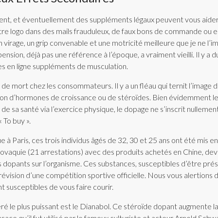
, et éventuellement des suppléments légaux peuvent vous aider à at
otre logo dans des mails frauduleux, de faux bons de commande ou e
 virage, un grip convenable et une motricité meilleure que je ne l’im
sion, déjà pas une référence à l’époque, a vraiment vieilli. Il y a d
es en ligne suppléments de musculation.
e de mort chez les consommateurs. Il y a un fléau qui ternit l’image 
tion d’hormones de croissance ou de stéroïdes. Bien évidemment les 
on de sa santé via l’exercice physique, le dopage ne s’inscrit nulle
 To buy ».
à Paris, ces trois individus âgés de 32, 30 et 25 ans ont été mis en
ovaquie (21 arrestations) avec des produits achetés en Chine, devra
s dopants sur l’organisme. Ces substances, susceptibles d’être prés
évision d’une compétition sportive officielle. Nous vous alertions d
t susceptibles de vous faire courir.
idéré le plus puissant est le Dianabol. Ce stéroïde dopant augmen
fficace qu’il fut utilisé par le fameux culturiste et acteur Arnold Sch