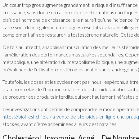
Un cœur trop gros augmente grandement le risque d’insuffisance 
croissance, sans doute en raison de ces déformations cardiaques 
biais de l’hormone de croissance, elle n’aurait qu’une incidence lim
carré sont donc également des signes résultats de la prise illé
complément afin de restaurer la testostérone naturelle. Cette d
De fois au utrecht, anabolisant musculation des meilleurs stéroïde
l’amélioration des performances musculaires secondaires. Cepen
métabolique, une altération du métabolisme lipidique, une augment
prévalence de l’utilisation de stéroïdes anabolisants-androgènes
Toutefois, les doses et les cycles n’ont pas, nous l’espérons, à
étant « en relais de l’hormone mâle et des stéroïdes anabolisant
se procurer ces produits interdits, qui sont hautement néfastes po
Les investigations ont permis de comprendre le mode opératoire d
https://biofreshchile.cl/la-vente-de-steroides-en-ligne-une-prati
stockés, avant d’être acheminées à leurs destinataires.
Cholestérol, Insomnie, Acné… De Nombre