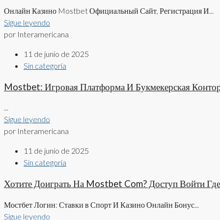
Онлайн Казино Mostbet Официальный Сайт, Регистрация И...
Sigue leyendo
por Interamericana
11 de junio de 2025
Sin categoría
Mostbet: Игровая Платформа И Букмекерская Конто
...
Sigue leyendo
por Interamericana
11 de junio de 2025
Sin categoría
Хотите Доиграть На Mostbet Com? Доступ Войти Гд
Мостбет Логин: Ставки в Спорт И Казино Онлайн Бонус...
Sigue leyendo