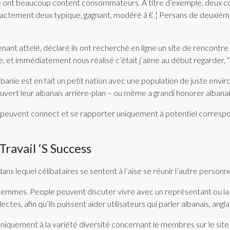
gne ont beaucoup content consommateurs. À titre d’exemple, deux
actement deux typique, gagnant, modéré â € ¦ Persans de deuxième g
enant attelé, déclaré ils ont recherché en ligne un site de rencontre
, et immédiatement nous réalisé c’était j’aime au début regarder, “le
lbanie est en fait un petit nation avec une population de juste envir
ouvert leur albanais arrière-plan – ou même a grandi honorer alban
nal peuvent connect et se rapporter uniquement à potentiel corresp
ravail ‘s Success
ns lequel célibataires se sentent à l’aise se réunir l’autre personn
ilemmes. People peuvent discuter vivre avec un représentant ou la
, afin qu’ils puissent aider utilisateurs qui parler albanais, anglais 
niquement à la variété diversité concernant le membres sur le site 