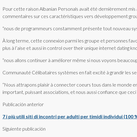
Pour cette raison Albanian Personals avait été dernièrement mis 
commentaires sur ces caractéristiques vers développement groupe
“nous de programmeurs constamment présente tout nouveau systè
À long terme, cette connexion parmi les groupe et personnes favori
plus à l’aise et aussi in control over their unique internet dati
“nous allons continuer à améliorer même si nous voyons beaucoup pl
Communauté Célibataires systèmes en fait excité à grandir les servic
“Nous attrapons plaisir à connecter coeurs tous dans le monde ent
important, puissant associations, et nous aussi confiance que ceci 
Publicación anterior
7 i più utili siti di incontri per adulti per timidi individui (10
Siguiente publicación