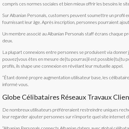
compris ces normes sociales et bien mieux offrir les besoins le s
Sur Albanian Personals, customers peuvent soumettre un profil en
fournissant leur âge. Après inscription, personnes pourraient ajoute
Un membre associé au Albanian Personals staff écrans chaque profi
deux.
La plupart connexions entre personnes se produisent via donner j’
pouvez|vous êtes en mesure de|tu pourras|il est possible|tu|tu po
profils, ils shape une connexion en révélant leur mutuelle appel.
“Étant donné propre augmentation utilisateur base, les célibatair
informé vous.
Globe Célibataires Réseaux Travaux Cli
De nombreux utilisateurs préféreraient restreindre uniques recher
leur regarder ajouter personnes sur n’importe quel site internet 
“Albanian Personals connects Albanian daters avec global célibatair