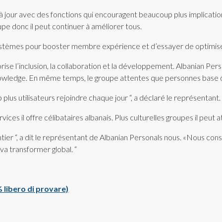
à jour avec des fonctions qui encouragent beaucoup plus implicatio
 donc il peut continuer à améliorer tous.
mes pour booster membre expérience et d’essayer de optimiser p
se l’inclusion, la collaboration et la développement. Albanian Perso
ng knowledge. En même temps, le groupe attentes que personnes base 
us utilisateurs rejoindre chaque jour “, a déclaré le représentant.
es il offre célibataires albanais. Plus culturelles groupes il peut a
ier “, a dit le représentant de Albanian Personals nous. «Nous con
va transformer global. “
0 % libero di provare)