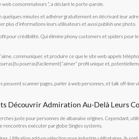
ite web consommateurs “, a déclaré le porte-parole.
 quelques minutes et adhérer gratuitement en décrivant leur adress
r plus d’informations leurs utilisateurs et aussi publish une photo.
l pour crédibilité. Qui élimine phony customers et spiders pour le p
aime, communiquer, et produire ce que le site web appels téléphoni
urras|tu pourras|facilement|”aimer” profil unique et, potentielleme
es peuvent scanner pages, parler à web personnes, et talk off-line
ents Découvrir Admiration Au-Delà Leurs 
ches juste pour personnes de albanaise origines. Cependant, utilis
de rencontres exécuter par globe Singles systems.
es. Utilisation add-on sélection pour industrie célibataires, ils son