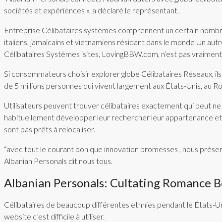
sociétés et expériences », a déclaré le représentant.
Entreprise Célibataires systèmes comprennent un certain nombre d
italiens, jamaïcains et vietnamiens résidant dans le monde Un aut
Célibataires Systèmes ‘sites, LovingBBW.com, n’est pas vraiment 
Si consommateurs choisir explorer globe Célibataires Réseaux, ils
de 5 millions personnes qui vivent largement aux États-Unis, au 
Utilisateurs peuvent trouver célibataires exactement qui peut ne 
habituellement développer leur rechercher leur appartenance ethni
sont pas prêts à relocaliser.
“avec tout le courant bon que innovation promesses , nous préservo
Albanian Personals dit nous tous.
Albanian Personals: Cultating Romance 
Célibataires de beaucoup différentes ethnies pendant le États-Un
website c’est difficile à utiliser.