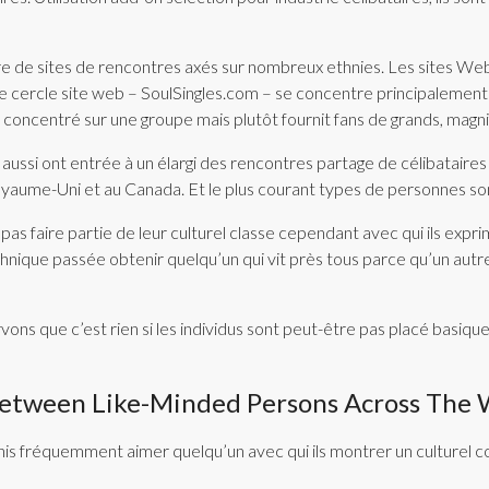
e sites de rencontres axés sur nombreux ethnies. Les sites Web ap
re cercle site web – SoulSingles.com – se concentre principalement 
concentré sur une groupe mais plutôt fournit fans de grands, magni
 aussi ont entrée à un élargi des rencontres partage de célibatair
Royaume-Uni et au Canada. Et le plus courant types de personnes so
pas faire partie de leur culturel classe cependant avec qui ils exp
que passée obtenir quelqu’un qui vit près tous parce qu’un autre Al
ns que c’est rien si les individus sont peut-être pas placé basique
Between Like-Minded Persons Across The 
is fréquemment aimer quelqu’un avec qui ils montrer un culturel c