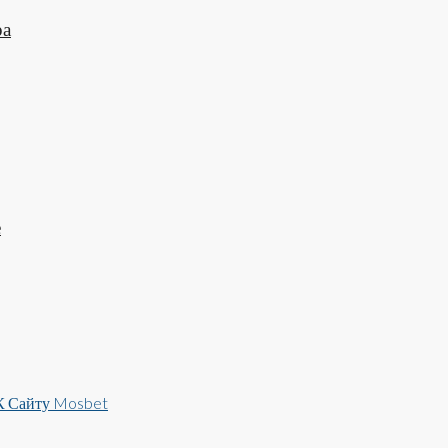
ра
е
 К Сайту Mosbet