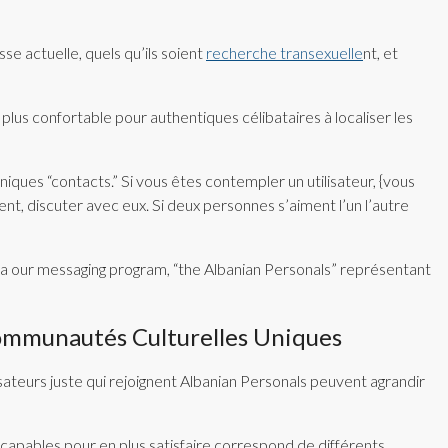
e actuelle, quels qu’ils soient
recherche transexuelle
nt, et
lus confortable pour authentiques célibataires à localiser les
ques “contacts.” Si vous êtes contempler un utilisateur, {vous
nt, discuter avec eux. Si deux personnes s’aiment l’un l’autre
 via our messaging program, “the Albanian Personals” représentant
Communautés Culturelles Uniques
ateurs juste qui rejoignent Albanian Personals peuvent agrandir
t capables pour en plus satisfaire correspond de différents