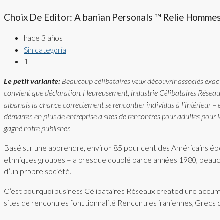
Choix De Editor: Albanian Personals ™ Relie Hommes
hace 3 años
Sin categoría
1
Le petit variante:
Beaucoup célibataires veux découvrir associés exac
convient que déclaration. Heureusement, industrie Célibataires Réseaux
albanais la chance correctement se rencontrer individus à l’intérieur – 
démarrer, en plus de entreprise a sites de rencontres pour adultes pour 
gagné notre publisher.
Basé sur une apprendre, environ 85 pour cent des Américains ép
ethniques groupes – a presque doublé parce années 1980, beaucou
d’un propre société.
C’est pourquoi business Célibataires Réseaux created une accumul
sites de rencontres fonctionnalité Rencontres iraniennes, Grecs qu