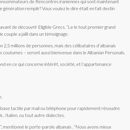
 consommateurs de Rencontres iraniennes qui sont maintenant
énération remplir? Vous voulez le dire était en fait destin
 avant de découvrir Eligible Grecs. “Le le tout premier grand
 couple a jailli dans un témoignage.
on 2,5 millions de personnes, mais des célibataires d’albanais
ais coutumes – seront aussi bienvenue dans le Albanian Personals.
ond en ce qui concerne intérêt, société, et l’appartenance
e.
 base tactile par mail ou téléphone pour rapidement résoudre
, Italien, ou tout autre dialectes.
“, mentionné le porte-parole albanais . “Nous avons mieux