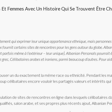
 Et Femmes Avec Un Histoire Qui Se Trouvent Être Ch
tement qui exprimer leur unique appartenance ethnique, mais personnes e
 fournit certains sites de rencontres pour les gens autour du globe. Al
et parfois même à l’extérieur – leur unique}. Albanian Personals pourrait
le grec, Célibataires arabes et iraniens, parmi beaucoup d’autres. Pour a
ouser un du exactement la même race ou ethnicité. Pendant les ma
p célibataires encore vouloir les partagés valeurs et intérêts q
ation de sites de rencontres en ligne dans lesquels célibataires 
alifiés, salon arabe, et ses propres plus récents ajout, Albanian Pe