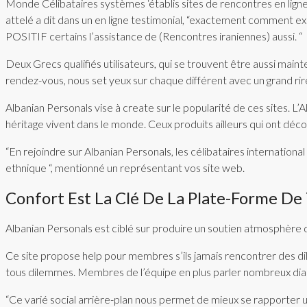
Monde Célibataires systèmes ‘établis sites de rencontres en li
attelé a dit dans un en ligne testimonial, “exactement comment ex
POSITIF certains l’assistance de (Rencontres iraniennes) aussi. “
Deux Grecs qualifiés utilisateurs, qui se trouvent être aussi maint
rendez-vous, nous set yeux sur chaque différent avec un grand rire
Albanian Personals vise à create sur le popularité de ces sites. L’A
héritage vivent dans le monde. Ceux produits ailleurs qui ont déc
“En rejoindre sur Albanian Personals, les célibataires internatio
ethnique “, mentionné un représentant vos site web.
Confort Est La Clé De La Plate-Forme De T
Albanian Personals est ciblé sur produire un soutien atmosphère da
Ce site propose help pour membres s’ils jamais rencontrer des d
tous dilemmes. Membres de l’équipe en plus parler nombreux dialectes
“Ce varié social arrière-plan nous permet de mieux se rapporter u