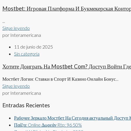
Mostbet: Игровая Платформа И Букмекерская Конто
...
Sigue leyendo
por Interamericana
11 de junio de 2025
Sin categoría
Хотите Доиграть На Mostbet Com? Доступ Войти Гд
Мостбет Логин: Ставки в Спорт И Казино Онлайн Бонус...
Sigue leyendo
por Interamericana
Entradas Recientes
Рабочее Зеркало Мостбет На Сегодня актуальный Доступ
Παίξτε Online Δωρεάν Rtp: 96 50%