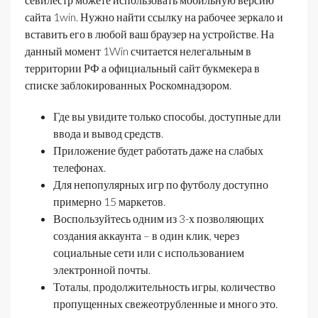
сайта 1win. Нужно найти ссылку на рабочее зеркало и
вставить его в любой ваш браузер на устройстве. На
данный момент 1Win считается нелегальным в
территории РФ а официальный сайт букмекера в
списке заблокированных Роскомнадзором.
Где вы увидите только способы, доступные дли
ввода и вывод средств.
Приложение будет работать даже на слабых
телефонах.
Для непопулярных игр по футболу доступно
примерно 15 маркетов.
Воспользуйтесь одним из 3-х позволяющих
создания аккаунта – в один клик, через
социальные сети или с использованием
электронной почты.
Тоталы, продолжительность игры, количество
пропущенных свежеотрубленные и много это.