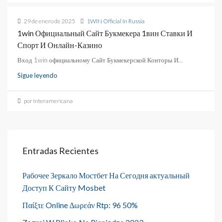
29 de enero de 2025
1WIN Official In Russia
1win Официальный Сайт Букмекера 1вин Ставки И
Спорт И Онлайн-Казино
Вход 1win официальному Сайт Букмекерской Конторы И...
Sigue leyendo
por Interamericana
Entradas Recientes
Рабочее Зеркало Мостбет На Сегодня актуальный
Доступ К Сайту Mosbet
Παίξτε Online Δωρεάν Rtp: 96 50%