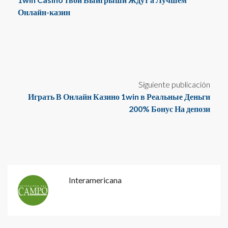
Онлайн-казин
Siguiente publicación
Играть В Онлайн Казино 1win в Реальные Деньги
200% Бонус На депози
Interamericana