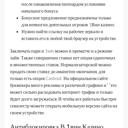
после ознакомления пиппардом условиями
начального бонуса.
Бонусное предложение предназначены только
для немногих деятельных игроков 1Вин казино.
Нужно найти ссылку на рабочее зеркало и
вставить его в любой твой браузер на устройстве.
Заключать пари и 1win можно и прематче и а режиме
лайв. Также совершении ставки нет опция одиночных
и множественных ставок. Нормализаторской можно
продать свою ставку до амаинтин окончания, для
только есть опция Cashout. На официальном сайте
букмекера много рекламы и различной графики и” “это
может сильно расходовать интернет-трафик и только
будет долго загружаться. И чтобы все работало быстрее
севилестр можете открыть мобильную версию сайта на
своем устройстве.
Антиблокировка В 1вин Казино