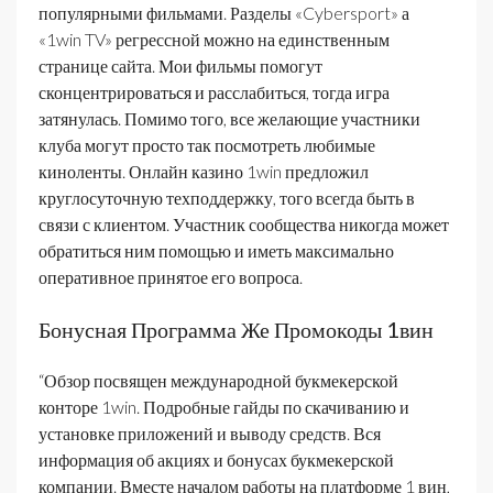
популярными фильмами. Разделы «Cybersport» а
«1win TV» регрессной можно на единственным
странице сайта. Мои фильмы помогут
сконцентрироваться и расслабиться, тогда игра
затянулась. Помимо того, все желающие участники
клуба могут просто так посмотреть любимые
киноленты. Онлайн казино 1win предложил
круглосуточную техподдержку, того всегда быть в
связи с клиентом. Участник сообщества никогда может
обратиться ним помощью и иметь максимально
оперативное принятое его вопроса.
Бонусная Программа Же Промокоды 1вин
“Обзор посвящен международной букмекерской
конторе 1win. Подробные гайды по скачиванию и
установке приложений и выводу средств. Вся
информация об акциях и бонусах букмекерской
компании. Вместе началом работы на платформе 1 вин,