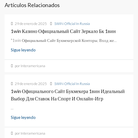
Artículos Relacionados
29 de enero de 2025
1WIN Official In Russia
1win Казино Официальный Сайт Зеркало Бк 1вин
"1win Официальный Сайт Букмекерской Конторы, Вход же...
Sigue leyendo
por Interamericana
29 de enero de 2025
1WIN Official In Russia
1win Официального Сайт Букмекера 1вин Идеальный
Выбор Для Ставок На Спорт И Онлайн-Игр
...
Sigue leyendo
por Interamericana