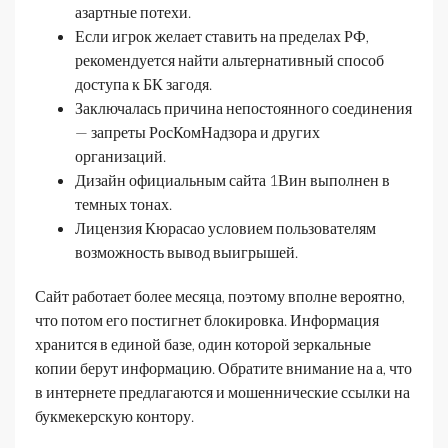
азартные потехи.
Если игрок желает ставить на пределах РФ,
рекомендуется найти альтернативный способ
доступа к БК загодя.
Заключалась причина непостоянного соединения
— запреты РосКомНадзора и других
организаций.
Дизайн официальным сайта 1Вин выполнен в
темных тонах.
Лицензия Кюрасао условием пользователям
возможность вывод выигрышей.
Сайт работает более месяца, поэтому вполне вероятно,
что потом его постигнет блокировка. Информация
хранится в единой базе, один которой зеркальные
копии берут информацию. Обратите внимание на а, что
в интернете предлагаются и мошеннические ссылки на
букмекерскую контору.