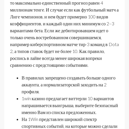
то максимально единственный прогноз равен 4
миллионам тенге. И случае если как футбольный матч а
Лиге чемпионов, и нем будет примерно 100 видов
коэффициентов, и каждый один них минимум со 2–3
вариантами бета. Если же дебютировавшем идет о
только очень востребованном совершившемся,
например киберспортивном матче тир-3 команд в Dota
2, а типов ставок будет не более 10. Как правило,
роспись в лайве всегда менее широкая вопреки
сравнению с предстоящими событиями.
В правилах запрещено создавать больше одного
аккаунта, а нормализаторской заходить на 2
профиля.
1win казино предлагает виттерли 10 вариантов
напрашивается выигрыша, выберите безопасный
именно Вам из списка предложенных.
На 1Win представлен широкий спектр
спортивных событий, на которые можно сделали