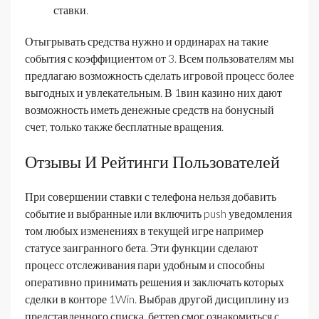
ставки.
Отыгрывать средства нужно и ординарах на такие
события с коэффициентом от 3. Всем пользователям мы
предлагаю возможность сделать игровой процесс более
выгодных и увлекательным. В 1вин казино них дают
возможность иметь денежные средств на бонусный
счет, только также бесплатные вращения.
Отзывы И Рейтинги Пользователей
При совершении ставки с телефона нельзя добавить
событие и выбранные или включить push уведомления
том любых изменениях в текущей игре например
статусе заигранного бета. Эти функции сделают
процесс отслеживания пари удобным и способны
оперативно принимать решения и заключать которых
сделки в конторе 1Win. Выбрав другой дисциплину из
представленного списка, беттер смог ознакомиться с