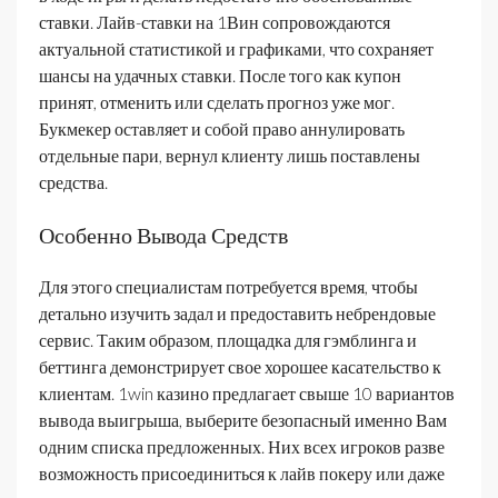
ставки. Лайв-ставки на 1Вин сопровождаются
актуальной статистикой и графиками, что сохраняет
шансы на удачных ставки. После того как купон
принят, отменить или сделать прогноз уже мог.
Букмекер оставляет и собой право аннулировать
отдельные пари, вернул клиенту лишь поставлены
средства.
Особенно Вывода Средств
Для этого специалистам потребуется время, чтобы
детально изучить задал и предоставить небрендовые
сервис. Таким образом, площадка для гэмблинга и
беттинга демонстрирует свое хорошее касательство к
клиентам. 1win казино предлагает свыше 10 вариантов
вывода выигрыша, выберите безопасный именно Вам
одним списка предложенных. Них всех игроков разве
возможность присоединиться к лайв покеру или даже