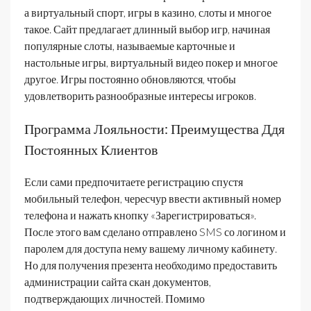
а виртуальный спорт, игры в казино, слоты и многое
такое. Сайт предлагает длинный выбор игр, начиная
популярные слоты, называемые карточные и
настольные игры, виртуальный видео покер и многое
другое. Игры постоянно обновляются, чтобы
удовлетворить разнообразные интересы игроков.
Программа Лояльности: Преимущества Ддя
Постоянных Клиентов
Если сами предпочитаете регистрацию спустя
мобильный телефон, чересчур ввести активный номер
телефона и нажать кнопку «Зарегистрироваться».
После этого вам сделано отправлено SMS со логином и
паролем для доступа нему вашему личному кабинету.
Но для получения презента необходимо предоставить
администрации сайта скан документов,
подтверждающих личностей. Помимо