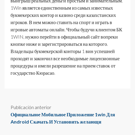
выигрыш реальных деньги простым и занимательным.
1Win является единственным из самых известных
букмекерских контор и казино среди казахстанских
игроков. В нем можно ставить на спорт и играть в
игровые автоматы онлайн. Чтобы будучи клиентом БК
1WIN, нужно перейти в официальный сайт вопреки
кнопке ниже и зарегистрироваться на которого.
Владельцы букмекерской конторы 1 вин успешней
проходят и закончил все необходимые лицензионные
процедуры и имели разрешение на прием ставок от
государство Кюрасао.
Publicación anterior
Официальное Мобильное Приложение 1win Для
Android Скачать И Установить желающи