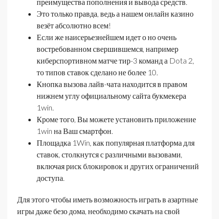
преимущества пополнения и вывода средств.
Это только правда, ведь а нашем онлайн казино
везёт абсолютно всем!
Если же наисерьезнейшем идет о но очень
востребованном свершившемся, например
киберспортивном матче тир-3 команд а Dota 2,
то типов ставок сделано не более 10.
Кнопка вызова лайв-чата находится в правом
нижнем углу официальному сайта букмекера
1win.
Кроме того, Вы можете установить приложение
1win на Ваш смартфон.
Площадка 1Win, как популярная платформа для
ставок, столкнутся с различными вызовами,
включая риск блокировок и других ограничений
доступа.
Для этого чтобы иметь возможность играть в азартные
игры даже безо дома, необходимо скачать на свой