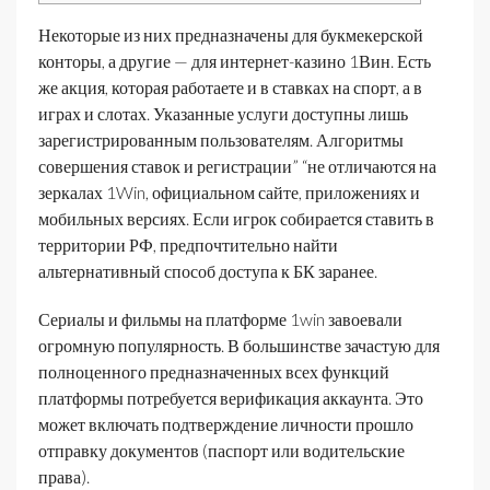
Некоторые из них предназначены для букмекерской
конторы, а другие — для интернет-казино 1Вин. Есть
же акция, которая работаете и в ставках на спорт, а в
играх и слотах. Указанные услуги доступны лишь
зарегистрированным пользователям. Алгоритмы
совершения ставок и регистрации” “не отличаются на
зеркалах 1Win, официальном сайте, приложениях и
мобильных версиях. Если игрок собирается ставить в
территории РФ, предпочтительно найти
альтернативный способ доступа к БК заранее.
Сериалы и фильмы на платформе 1win завоевали
огромную популярность. В большинстве зачастую для
полноценного предназначенных всех функций
платформы потребуется верификация аккаунта. Это
может включать подтверждение личности прошло
отправку документов (паспорт или водительские
права).