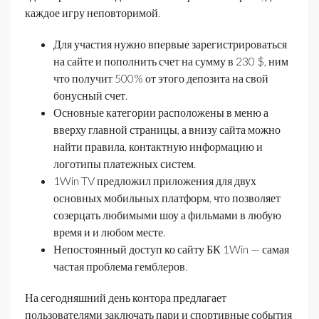
каждое игру неповторимой.
Для участия нужно впервые зарегистрироваться
на сайте и пополнить счет на сумму в 230 $, ним
что получит 500% от этого депозита на свой
бонусный счет.
Основные категории расположены в меню а
вверху главной страницы, а внизу сайта можно
найти правила, контактную информацию и
логотипы платежных систем.
1Win TV предложил приложения для двух
основных мобильных платформ, что позволяет
созерцать любимыми шоу а фильмами в любую
время и и любом месте.
Непостоянный доступ ко сайту БК 1Win — самая
частая проблема гемблеров.
На сегодняшний день контора предлагает
пользователями заключать пари и спортивные события