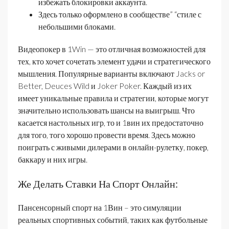
избежать блокировки аккаунта.
Здесь только оформлено в сообществе” “стиле с
небольшими блоками.
Видеопокер в 1Win — это отличная возможностей для
тех, кто хочет сочетать элемент удачи и стратегического
мышления. Популярные варианты включают Jacks or
Better, Deuces Wild и Joker Poker. Каждый из их
имеет уникальные правила и стратегии, которые могут
значительно использовать шансы на выигрыш. Что
касается настольных игр, то и 1вин их предостаточно
для того, того хорошо провести время. Здесь можно
поиграть с живыми дилерами в онлайн-рулетку, покер,
баккару и них игры.
Же Делать Ставки На Спорт Онлайн:
Пансенсорный спорт на 1Вин – это симуляции
реальных спортивных событий, таких как футбольные