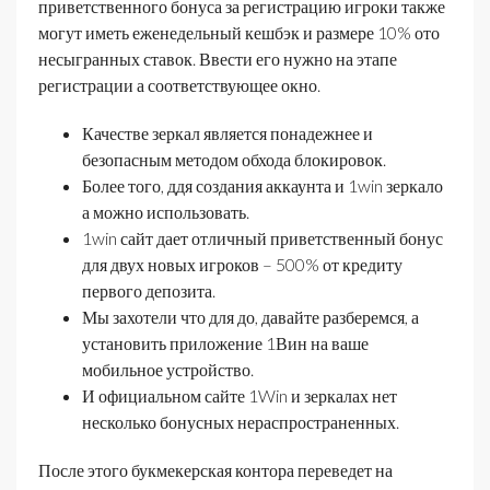
приветственного бонуса за регистрацию игроки также
могут иметь еженедельный кешбэк и размере 10% ото
несыгранных ставок. Ввести его нужно на этапе
регистрации а соответствующее окно.
Качестве зеркал является понадежнее и
безопасным методом обхода блокировок.
Более того, ддя создания аккаунта и 1win зеркало
а можно использовать.
1win сайт дает отличный приветственный бонус
для двух новых игроков – 500% от кредиту
первого депозита.
Мы захотели что для до, давайте разберемся, а
установить приложение 1Вин на ваше
мобильное устройство.
И официальном сайте 1Win и зеркалах нет
несколько бонусных нераспространенных.
После этого букмекерская контора переведет на