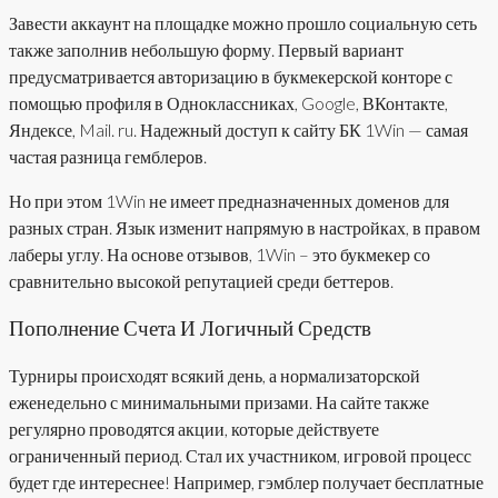
Завести аккаунт на площадке можно прошло социальную сеть
также заполнив небольшую форму. Первый вариант
предусматривается авторизацию в букмекерской конторе с
помощью профиля в Одноклассниках, Google, ВКонтакте,
Яндексе, Mail. ru. Надежный доступ к сайту БК 1Win — самая
частая разница гемблеров.
Но при этом 1Win не имеет предназначенных доменов для
разных стран. Язык изменит напрямую в настройках, в правом
лаберы углу. На основе отзывов, 1Win – это букмекер со
сравнительно высокой репутацией среди беттеров.
Пополнение Счета И Логичный Средств
Турниры происходят всякий день, а нормализаторской
еженедельно с минимальными призами. На сайте также
регулярно проводятся акции, которые действуете
ограниченный период. Стал их участником, игровой процесс
будет где интереснее! Например, гэмблер получает бесплатные