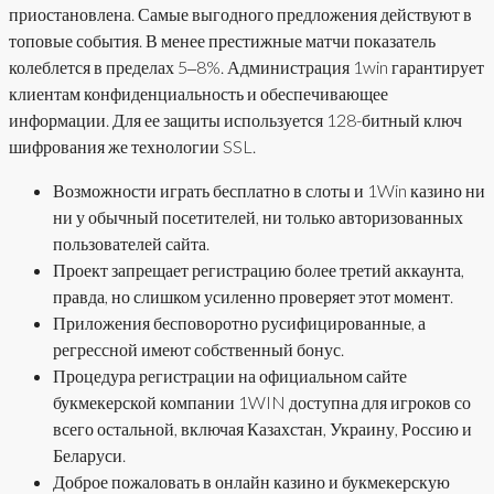
приостановлена. Самые выгодного предложения действуют в
топовые события. В менее престижные матчи показатель
колеблется в пределах 5‒8%. Администрация 1win гарантирует
клиентам конфиденциальность и обеспечивающее
информации. Для ее защиты используется 128-битный ключ
шифрования же технологии SSL.
Возможности играть бесплатно в слоты и 1Win казино ни
ни у обычный посетителей, ни только авторизованных
пользователей сайта.
Проект запрещает регистрацию более третий аккаунта,
правда, но слишком усиленно проверяет этот момент.
Приложения бесповоротно русифицированные, а
регрессной имеют собственный бонус.
Процедура регистрации на официальном сайте
букмекерской компании 1WIN доступна для игроков со
всего остальной, включая Казахстан, Украину, Россию и
Беларуси.
Доброе пожаловать в онлайн казино и букмекерскую