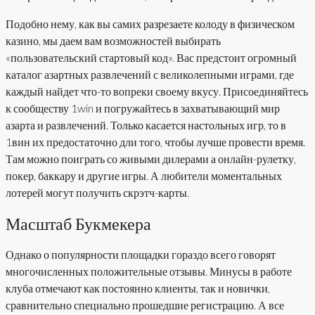
Подобно нему, как вы самих разрезаете колоду в физическом
казино, мы даем вам возможностей выбирать
«пользовательский стартовый код». Вас предстоит огромный
каталог азартных развлечений с великолепными играми, где
каждый найдет что-то вопреки своему вкусу. Присоединяйтесь
к сообществу 1win и погружайтесь в захватывающий мир
азарта и развлечений. Только касается настольных игр, то в
1вин их предостаточно дли того, чтобы лучше провести время.
Там можно поиграть со живыми дилерами а онлайн-рулетку,
покер, баккару и другие игры. А любители моментальных
лотерей могут получить скрэтч-карты.
Масштаб Букмекера
Однако о популярности площадки гораздо всего говорят
многочисленных положительные отзывы. Минусы в работе
клуба отмечают как постоянно клиенты, так и новички,
сравнительно специально прошедшие регистрацию. А все