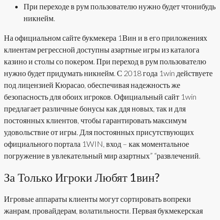
При переходе в рум пользователю нужно будет чтонибудь
никнейм.
На официальном сайте букмекера 1Вин и в его приложениях
клиентам регрессной доступны азартные игры из каталога
казино и столы со покером. При переход в рум пользователю
нужно будет придумать никнейм. С 2018 года 1win действуете
под лицензией Кюрасао, обеспечивая надежность же
безопасность для обоих игроков. Официальный сайт 1win
предлагает различные бонусы как ддя новых, так и для
постоянных клиентов, чтобы гарантировать максимум
удовольствие от игры. Для постоянных присутствующих
официального портала 1WIN, вход – как моментальное
погружение в увлекательный мир азартных” “развлечений.
За Только Игроки Любят 1вин?
Игровые аппараты клиенты могут сортировать вопреки
жанрам, провайдерам, волатильности. Первая букмекерская