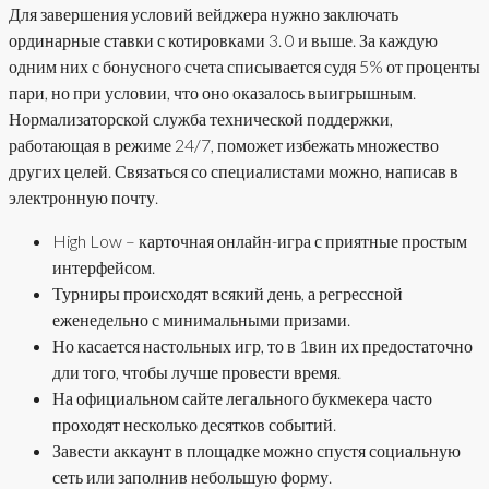
Для завершения условий вейджера нужно заключать
ординарные ставки с котировками 3. 0 и выше. За каждую
одним них с бонусного счета списывается судя 5% от проценты
пари, но при условии, что оно оказалось выигрышным.
Нормализаторской служба технической поддержки,
работающая в режиме 24/7, поможет избежать множество
других целей. Связаться со специалистами можно, написав в
электронную почту.
High Low – карточная онлайн-игра с приятные простым
интерфейсом.
Турниры происходят всякий день, а регрессной
еженедельно с минимальными призами.
Но касается настольных игр, то в 1вин их предостаточно
дли того, чтобы лучше провести время.
На официальном сайте легального букмекера часто
проходят несколько десятков событий.
Завести аккаунт в площадке можно спустя социальную
сеть или заполнив небольшую форму.