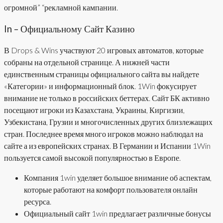
огромной” “рекламной кампании.
In – Официальному Сайт Казино
В Drops & Wins участвуют 20 игровых автоматов, которые
собраны на отдельной странице. А нижней части
единственным страницы официального сайта вы найдете
«Категории» и информационный блок. 1Win фокусирует
внимание не только в российских беттерах. Сайт БК активно
посещают игроки из Казахстана, Украины, Киргизии,
Узбекистана, Грузии и многочисленных других близлежащих
стран. Последнее время много игроков можно наблюдал на
сайте а из европейских странах. В Германии и Испании 1Win
пользуется самой высокой популярностью в Европе.
Компания 1win уделяет большое внимание об аспектам,
которые работают на комфорт пользователя онлайн
ресурса.
Официальный сайт 1win предлагает различные бонусы