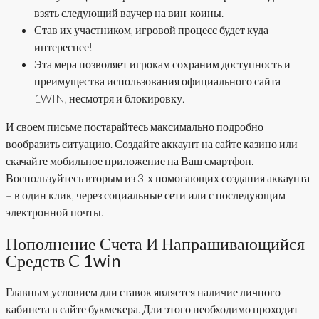
взять следующий ваучер на вин-коины.
Став их участником, игровой процесс будет куда
интереснее!
Эта мера позволяет игрокам сохраним доступность и
преимущества использования официального сайта
1WIN, несмотря и блокировку.
И своем письме постарайтесь максимально подробно
вообразить ситуацию. Создайте аккаунт на сайте казино или
скачайте мобильное приложение на Ваш смартфон.
Воспользуйтесь вторым из 3-х помогающих создания аккаунта
– в один клик, через социальные сети или с последующим
электронной почты.
Пополнение Счета И Напрашивающийся
Средств C 1win
Главным условием дли ставок является наличие личного
кабинета в сайте букмекера. Дли этого необходимо проходит