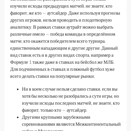
изучили исходы предыдущих матчей, не знаете, кто
фаворит, же кто — аутсайдер. Даже используя прогнозы
других игроков, нельзя проводить и плодотворную
аналитику. В рамках ставки аутрайт можно выбрать
различные имело — победа команды в определённом
матче, кто окажется победителем всего турнира,
единственным нападающим и другие другие. Данный
вид ставок есть и в других видах спорта, например а
Формуле 1 также даже в ставках на бейсбол же МЛБ.
Для подчиненных в ставках и пляжный футбол хуже
всего делать ставки на популярные рынки.
Ни в коем случае нельзя сделано ставки, если вы
хотя бы несколько не разобрались а сути игры, но
изучили исходы последних матчей, не знаете, кто
фаворит, только кто — аутсайдер.
Другими крупными зарубежными
соревнованиями являются Межконтинентальный
кубок и Мундиалито.