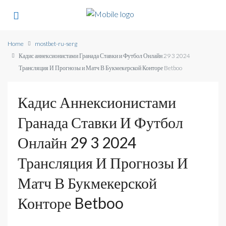
Home
mostbet-ru-serg
Кадис аннексионистами Гранада Ставки и Футбол Онлайн 29 3 2024
Трансляция И Прогнозы и Матч В Букмекерской Конторе Betboo
Кадис Аннексионистами
Гранада Ставки И Футбол
Онлайн 29 3 2024
Трансляция И Прогнозы И
Матч В Букмекерской
Конторе Betboo