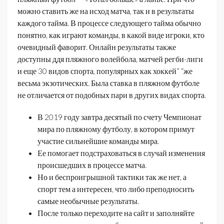
можно ставить же на исход матча, так и в результаты
каждого тайма. В процессе следующего тайма обычно
понятно, как играют команды, в какой виде игроки, кто
очевидный фаворит. Онлайн результаты также
доступны ддя пляжного волейбола, матчей регби-лиги
и еще 30 видов спорта, популярных как хоккей” “же
весьма экзотических. Была ставка в пляжном футболе
не отличается от подобных пари в других видах спорта.
В 2019 году завтра десятый по счету Чемпионат
мира по пляжному футболу, в котором примут
участие сильнейшие команды мира.
Ее помогает подстраховаться в случай изменения
происшедших в процессе матча.
Но и беспроигрышной тактики так же нет, а
спорт тем а интересен, что либо преподносить
самые необычные результаты.
После только переходите на сайт и заполняйте