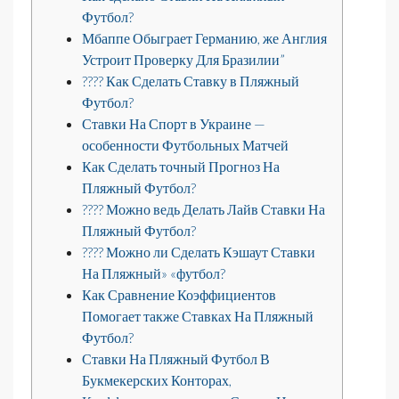
Футбол?
Мбаппе Обыграет Германию, же Англия
Устроит Проверку Для Бразилии”
???? Как Сделать Ставку в Пляжный
Футбол?
Ставки На Спорт в Украине —
особенности Футбольных Матчей
Как Сделать точный Прогноз На
Пляжный Футбол?
???? Можно ведь Делать Лайв Ставки На
Пляжный Футбол?
???? Можно ли Сделать Кэшаут Ставки
На Пляжный» «футбол?
Как Сравнение Коэффициентов
Помогает также Ставках На Пляжный
Футбол?
Ставки На Пляжный Футбол В
Букмекерских Конторах,