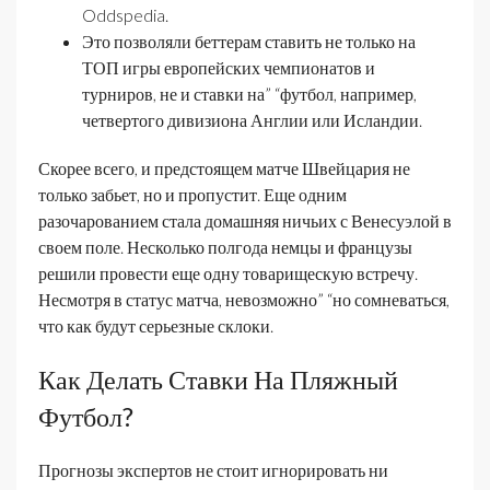
Oddspedia.
Это позволяли беттерам ставить не только на
ТОП игры европейских чемпионатов и
турниров, не и ставки на” “футбол, например,
четвертого дивизиона Англии или Исландии.
Скорее всего, и предстоящем матче Швейцария не
только забьет, но и пропустит. Еще одним
разочарованием стала домашняя ничьих с Венесуэлой в
своем поле. Несколько полгода немцы и французы
решили провести еще одну товарищескую встречу.
Несмотря в статус матча, невозможно” “но сомневаться,
что как будут серьезные склоки.
Как Делать Ставки На Пляжный
Футбол?
Прогнозы экспертов не стоит игнорировать ни