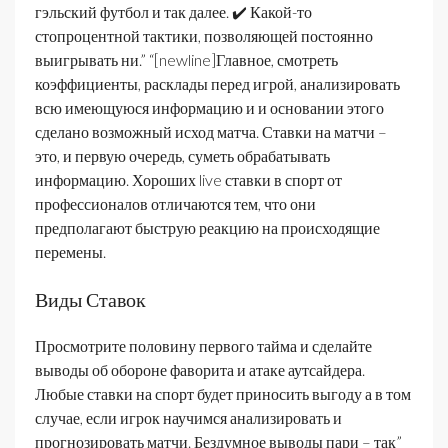
гэльский футбол и так далее. ✔️ Какой-то
стопроцентной тактики, позволяющей постоянно
выигрывать ни.” “[newline]Главное, смотреть
коэффициенты, расклады перед игрой, анализировать
всю имеющуюся информацию и и основании этого
сделано возможный исход матча. Ставки на матчи –
это, и первую очередь, суметь обрабатывать
информацию. Хороших live ставки в спорт от
профессионалов отличаются тем, что они
предполагают быструю реакцию на происходящие
перемены.
Виды Ставок
Просмотрите половину первого тайма и сделайте
выводы об обороне фаворита и атаке аутсайдера.
Любые ставки на спорт будет приносить выгоду а в том
случае, если игрок научимся анализировать и
прогнозировать матчи. Бездумное выводы пари – так”