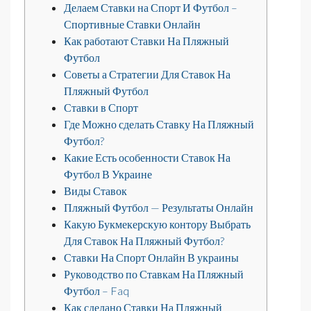
Делаем Ставки на Спорт И Футбол –
Спортивные Ставки Онлайн
Как работают Ставки На Пляжный
Футбол
Советы а Стратегии Для Ставок На
Пляжный Футбол
Ставки в Спорт
Где Можно сделать Ставку На Пляжный
Футбол?
Какие Есть особенности Ставок На
Футбол В Украине
Виды Ставок
Пляжный Футбол — Результаты Онлайн
Какую Букмекерскую контору Выбрать
Для Ставок На Пляжный Футбол?
Ставки На Спорт Онлайн В украины
Руководство по Ставкам На Пляжный
Футбол – Faq
Как сделано Ставки На Пляжный