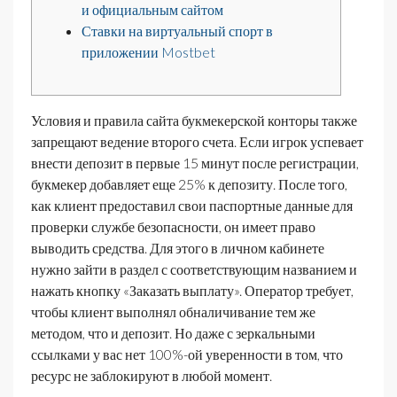
и официальным сайтом
Ставки на виртуальный спорт в
приложении Mostbet
Условия и правила сайта букмекерской конторы также
запрещают ведение второго счета. Если игрок успевает
внести депозит в первые 15 минут после регистрации,
букмекер добавляет еще 25% к депозиту. После того,
как клиент предоставил свои паспортные данные для
проверки службе безопасности, он имеет право
выводить средства. Для этого в личном кабинете
нужно зайти в раздел с соответствующим названием и
нажать кнопку «Заказать выплату». Оператор требует,
чтобы клиент выполнял обналичивание тем же
методом, что и депозит. Но даже с зеркальными
ссылками у вас нет 100%-ой уверенности в том, что
ресурс не заблокируют в любой момент.