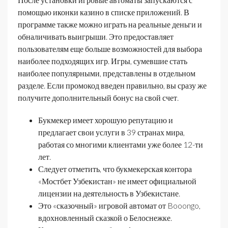
помощью иконки казино в списке приложений. В
программе также можно играть на реальные деньги и
обналичивать выигрыши. Это предоставляет
пользователям еще больше возможностей для выбора
наиболее подходящих игр. Игры, сумевшие стать
наиболее популярными, представлены в отдельном
разделе. Если промокод введен правильно, вы сразу же
получите дополнительный бонус на свой счет.
Букмекер имеет хорошую репутацию и
предлагает свои услуги в 39 странах мира,
работая со многими клиентами уже более 12-ти
лет.
Следует отметить, что букмекерская контора
«Мостбет Узбекистан» не имеет официальной
лицензии на деятельность в Узбекистане.
Это «сказочный» игровой автомат от Booongo,
вдохновленный сказкой о Белоснежке.