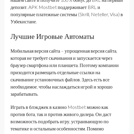
депозит. APK Mostbet поддерживает BRL и
популярные платежные системы (Skrill, Neteller, Visa) в
Узбекистане.
Лучшие Игровые Автоматы
Мобильная версия сайта – упрощенная версия сайта,
которая не требует скачивания и запускается через
браузер смартфона или планшета. Поэтому компании
приходится размещать отдельные ссылки на
скачивание установочных файлов. Здесь есть все
необходимое, чтобы наслаждаться игрой и хорошо
зарабатывать.
Играть в блэкджек в казино Mostbet можно как
против бота, так и против живого дилера. Он даст
возможность подобрать игру, устраивающую по
тематике и остальным особенностям. Помимо