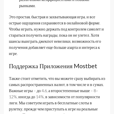
рынками.
Это простая, быстрая и захватывающая игра, и все
острые ощущения сохраняются в онлайновой форме.
Чтобы играть, нужно держать под контролем самолет и
стараться получить награды, пока он не улетел. Хотя
шансы выиграть джекпот невелики, возможность его
получения добавляет еще больше азарта и интереса к
игре.
Поддержка Приложения Mostbet
Также стоит отметить, что вы можете сразу выбирать из
самых распространенных валют, в том числе и в сумах.
Важные игры – до 4.6, а второстепенные выше – 8–
12%, иногда до 14%, в зависимости от популярности
лиги. Мы советуем играть в бесплатные слоты в
рулетку, прежде чем приступать к игре на реальные