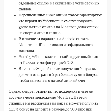
отдельные ссылки на скачивание установочных
файлов.
Перечисленные ниже опции ставок гарантируют,
что игроки из Узбекистана смогут получить
удовольствие от игры на Mostbet, делая ставки
на спорт и игры в казино.
В отличие от варианта на Android скачать
Mostbet на iPhone можно из официального
магазина.
Burning Wins — классический «фруктовый» слот
от Playson с конфигурацией 3×3.
В течение 30 дней после получения бонуса вы
должны отыграть в 5 раз больше суммы бонуса,
чтобы вывести его на свой личный счет.
Однако следует отметить, что поддержка в чате не
доступна через приложение MostBet. На этой
странице мы расскажем вам, как вы можете получить
125% бонус на депозит в размере до 300 евро при