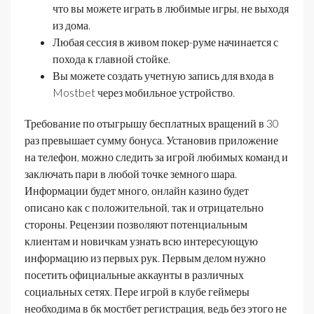
что вы можете играть в любимые игры, не выходя
из дома.
Любая сессия в живом покер-руме начинается с
похода к главной стойке.
Вы можете создать учетную запись для входа в
Mostbet через мобильное устройство.
Требование по отыгрышу бесплатных вращений в 30
раз превышает сумму бонуса. Установив приложение
на телефон, можно следить за игрой любимых команд и
заключать пари в любой точке земного шара.
Информации будет много, онлайн казино будет
описано как с положительной, так и отрицательно
стороны. Рецензии позволяют потенциальным
клиентам и новичкам узнать всю интересующую
информацию из первых рук. Первым делом нужно
посетить официальные аккаунты в различных
социальных сетях. Пере игрой в клубе геймеры
необходима в бк мостбет регистрация, ведь без этого не