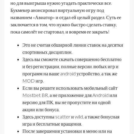
но для выигрыша нужно угадать практически все.
Букмекер анонсировал виртуальную игру под
названием «Авиатор» и отдал ей целый раздел. Суть ее
заключается в том, что нужно быстро сделать ставку,
пока самолёт не стартовал, и вовремя ее закрыть!
Это не считая обширной линии ставок на десятки
спортивных дисциплин.
Здесь вы сможете скачать совершенно бесплатно
и без регистрации, полные версии любых игр и
программ на ваше android устройство, а так же
MOD игр.
Если вы решите использовать мобильный сайт
Mostbet BR, а не приложение для Android или
версию для ПК, вы не пропустите ни одной
акции или бонуса.
Здесь доступны scatter и wild, а также бонусная
игра и бесплатные вращения.
После завершения установки в меню или на