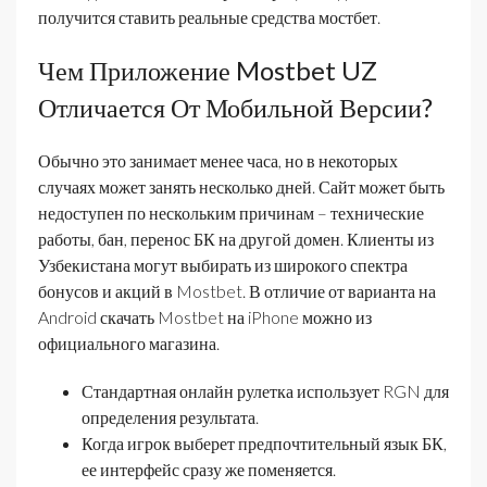
получится ставить реальные средства мостбет.
Чем Приложение Mostbet UZ
Отличается От Мобильной Версии?
Обычно это занимает менее часа, но в некоторых
случаях может занять несколько дней. Сайт может быть
недоступен по нескольким причинам – технические
работы, бан, перенос БК на другой домен. Клиенты из
Узбекистана могут выбирать из широкого спектра
бонусов и акций в Mostbet. В отличие от варианта на
Android скачать Mostbet на iPhone можно из
официального магазина.
Стандартная онлайн рулетка использует RGN для
определения результата.
Когда игрок выберет предпочтительный язык БК,
ее интерфейс сразу же поменяется.