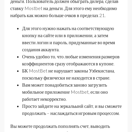
деньги. Пользователь должен обыграть дилера, сделав
ставку Mostbet на деньги. Для этого ему необходимо
набрать как можно больше очков в пределах 21.
Для этого нужно нажать на соответствующую
кнопку на сайте или в приложении, а затем
ввести логин и пароль, придуманные во время
создания аккаунта.
Очень удобно то, что любые изменения размеров
коэффициентов сразу отображаются в купоне.
БК MostBet не нарушает законы Узбекистана,
поскольку физически не находится в стране.
Вам может понадобиться заново загрузить
мобильное приложение Mostbet, если оно
работает некорректно.
Просто зайдите на зеркальынй сайт, и вы сможете
продолжать – наслаждаться игровым процессом.
Вы можете продолжать пополнять счет, выводить