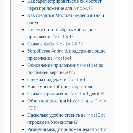
Как зарегистрироваться в бк мостбет
через приложение для windows?
Как сделать в Мостбет бездепозитный
бонус?
Почему стоит выбрать мобильное
приложение Mostbet?
Скачать файл Mostbet APK
Устройства Android, поддерживающие
приложение Mostbet
Обновление приложения Mostbet до
последней версии 2023
Служба поддержки Mostbet
Наше мнение об операторе ставок
Скачать приложение Mostbet для iOS
Обзор приложения Mostbet для iPhone
(iOS)
Насколько удобно ставить на MostBet
игрокам из Узбекистана?
Различия между приложением Mostbet