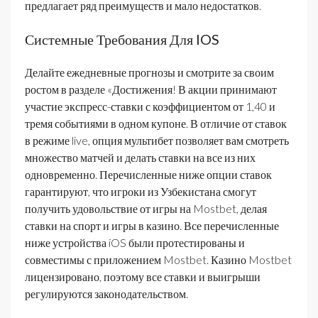
предлагает ряд преимуществ и мало недостатков.
Системные Требования Для IOS
Делайте ежедневные прогнозы и смотрите за своим
ростом в разделе «Достижения! В акции принимают
участие экспресс-ставки с коэффициентом от 1,40 и
тремя событиями в одном купоне. В отличие от ставок
в режиме live, опция мультибет позволяет вам смотреть
множество матчей и делать ставки на все из них
одновременно. Перечисленные ниже опции ставок
гарантируют, что игроки из Узбекистана смогут
получить удовольствие от игры на Mostbet, делая
ставки на спорт и игры в казино. Все перечисленные
ниже устройства iOS были протестированы и
совместимы с приложением Mostbet. Казино Mostbet
лицензировано, поэтому все ставки и выигрыши
регулируются законодательством.