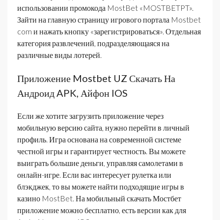
использовании промокода MostBet «MOSTBETPT».
Зайти на главную страницу игрового портала Mostbet
com и нажать кнопку «зарегистрироваться». Отдельная
категория развлечений, подразделяющаяся на
различные виды лотерей.
Приложение Mostbet UZ Скачать На
Андроид APK, Айфон IOS
Если же хотите загрузить приложение через
мобильную версию сайта, нужно перейти в личный
профиль. Игра основана на современной системе
честной игры и гарантирует честность. Вы можете
выиграть большие деньги, управляя самолетами в
онлайн-игре. Если вас интересует рулетка или
блэкджек, то вы можете найти подходящие игры в
казино MostBet. На мобильный скачать Мостбет
приложение можно бесплатно, есть версии как для