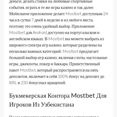
деньги, делать ставки на любимые спортивные
события, играть в те же игры казино и так далее.
Мобильное приложение делает Mostbet доступным 24
часа в сутки 7 дней в неделю и из любого места,
поэтому это очень удобный выбор. Приложение
Mostbet для Android доступно на португальском и
английском языках. В Mostbet вы можете выбрать из
широкого спектра игр казино, которые разделены на
несколько важных категорий. Mostbet предлагает
большой выбор игр казино, включая слоты, настольные
игры, джекпоты, покер и баккара. Приветственный
пакет Mostbet, который распространяется на пять
депозитов, включает в себя 100% бонус на депозит до
BRL и 250 бонусных вращений.
Букмекерская Контора Mostbet Для
Игроков Из Узбекистана
После установки игровые автоматы запускаются с