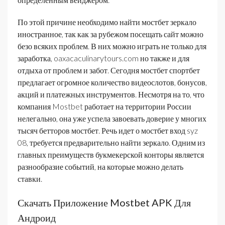
По этой причине необходимо найти мостбет зеркало
иностранное, так как за рубежом посещать сайт можно
безо всяких проблем. В них можно играть не только для
заработка, oaxacaculinarytours.com но также и для
отдыха от проблем и забот. Сегодня мостбет спортбет
предлагает огромное количество видеослотов, бонусов,
акций и платежных инструментов. Несмотря на то, что
компания Mostbet работает на территории России
нелегально, она уже успела завоевать доверие у многих
тысяч бетторов мостбет. Речь идет о мостбет вход syz
08, требуется предварительно найти зеркало. Одним из
главных преимуществ букмекерской конторы является
разнообразие событий, на которые можно делать
ставки.
Скачать Приложение Mostbet APK Для
Андроид