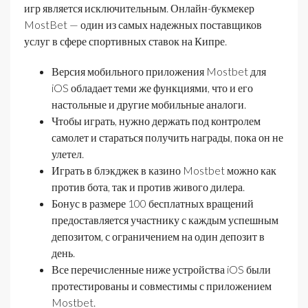
игр является исключительным. Онлайн-букмекер
MostBet — один из самых надежных поставщиков
услуг в сфере спортивных ставок на Кипре.
Версия мобильного приложения Mostbet для
iOS обладает теми же функциями, что и его
настольные и другие мобильные аналоги.
Чтобы играть, нужно держать под контролем
самолет и стараться получить награды, пока он не
улетел.
Играть в блэкджек в казино Mostbet можно как
против бота, так и против живого дилера.
Бонус в размере 100 бесплатных вращений
предоставляется участнику с каждым успешным
депозитом, с ограничением на один депозит в
день.
Все перечисленные ниже устройства iOS были
протестированы и совместимы с приложением
Mostbet.