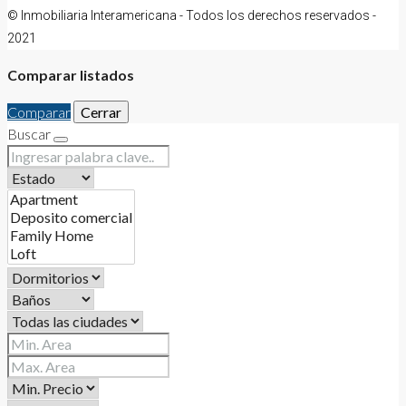
© Inmobiliaria Interamericana - Todos los derechos reservados -
2021
Comparar listados
Comparar
Cerrar
Buscar