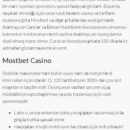
bir mərc oyunları operatoru qanuni fəaliyyət göstərir. Bazarda
rəqabət olmadığı üçün onun saytı fənlərin sayına və tariflərin
siyahısına görə Mostbet və digər şirkətlərdən xeyli geridədir.
Azərbaycan Gənclər və İdman Nazirliyinin lisenziyasının olmaması
bukmeker kontorunun rəsmi saytına Azərbaycan oyunçularına
daxil olmaq mane olmur. Curacao lisenziyası şirkətə 150 ölkədə öz
xidmətləri göstərməyə imkan verir.
Mostbet Casino
Statistik məlumatlar həm bütün oyun, həm də matçın fərdi
intervalları üçün izlənilir. O, 120 tərtibatçının 3000-dən çox slot
maşınları nı təqdim edir. Oyunçunun vəzifəsi qırıcının uçuş
müddətini proqnozlaşdırmaq və pulu toplamaq üçün vaxt
qazanmaqdır.
Lakin o, proqramlardan daha yavaş işləyir və barmaq izi ilə
giriş ilə trafikə qənaət etmir.
Həqiqətən zövqlü mobil oyun təcrübəsi üçün indi yükləyin!