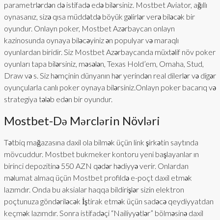
parametrlərdən də istifadə edə bilərsiniz. Mostbet Aviator, ağıllı
oynasanız, sizə qısa müddətdə böyük gəlirlər verə biləcək bir
oyundur. Onlayn poker, Mostbet Azərbaycan onlayn
kazinosunda oynaya biləcəyiniz ən populyar və maraqlı
oyunlardan biridir. Siz Mostbet Azərbaycanda müxtəlif növ poker
oyunları tapa bilərsiniz, məsələn, Texas Hold’em, Omaha, Stud,
Draw və s. Siz həmçinin dünyanın hər yerindən real dilerlər və digər
oyunçularla canlı poker oynaya bilərsiniz.Onlayn poker bacarıq və
strategiya tələb edən bir oyundur.
Mostbet-Də Mərclərin Növləri
Tətbiq mağazasına daxil ola bilmək üçün link şirkətin saytında
mövcuddur. Mostbet bukmeker kontoru yeni başlayanlar ın
birinci depozitinə 550 AZN qədər hədiyyə verir. Onlardan
məlumat almaq üçün Mostbet profildə e-poçt daxil etmək
lazımdır. Onda bu aksialar haqqa bildirişlər sizin elektron
poçtunuza göndəriləcək İştirak etmək üçün sadəcə qeydiyyatdan
keçmək lazımdır. Sonra istifadəçi “Nailiyyətlər” bölməsinə daxil