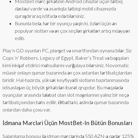
MostBet mərc şirkətinin Android cihazlar üçün tətbiq
dəstəyi vardır və asanlıqla tətbiqi mobil cihazınızda
quraşdıraraq istifadə edə bilərsiniz.
Bununla belə, hər bir oyunçu yəqin ki, özləri üçün ən
populyar slotları və ən çox seçilən şirkətləri artıq müəyyən
edib.
Play’n GO oyunları PC, planşet və smartfondan oynana bilər. Siz
Cops ‘n’ Robbers, Legacy of Egypt, Baker’s Treat və başqaları
kimi inkişaf etdirici məhsullarını vurğulaya bilərsiniz. Novomatic
müasir onlayn qumar bazarında ən çox axtarılan tərtibatçılardan
biridir. Hal-hazırda, yüksək keyfiyyətli slotların hazırlanmasında
ixtisaslaşan üç böyük şirkətdən ibarət qrupdur. Bu məqalədə
oyunçular arasında tələbat olan slot maşınlarının yalnız bir neçə
tərtibatçısından bəhs edilir. Əlbəttə ki, əslində qumar bazarında
onlardan daha çoxu var.
İdmana Mərcləri Üçün MostBet-In Bütün Bonusları
Salamlama bonusu ilə idman mərclərində 550 AZN-ə qədər 125%