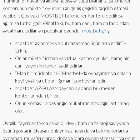
mümkün olmayan və əksinə hadisələr tapa bilərsiniz. Bukmeker
kontorunun müxtəlif oyunların ən geniş çeşidini təqdim etməsi
vacibdir. Çox vaxt MOSTBET bukmeker kontoru dedikdə
ağlımıza futbol gəlir. Əlbəttə ki, bu, həm canlı, həm də tədbirdən
əvvəl mərc edilən ən populyar oyundur
mostbet giriş
.
Mostbet əylənmək və pul qazanmaq üçün əla yerdir.” –
Erkin.
Onlar müxtəlif idman və virtual kazino oyunları, həmçinin
canlı yayım imkanları təklif edirlər.
“Mən bir müddətdir ki, Mostbet-də oynayıram və onların
keyfiyyəti və etibarlılığı məni çox heyran edir.
Mostbet AZ-90 Azərbaycanın aparıcı bukmeker
kontorlarından biridir.
Onun köməyi ilə başlanğıc mükafatın məbləğini artırmaq
olar.
Üstəlik, faydalar təkcə psixoloji deyil, həm də fizioloji səviyyədə
özünü göstərir. Əsasən, onlayn kazinolarda və bukmekerlərdə
oynamaq, müvafiq olaraq, dozada idarə olunan stressdir və onun