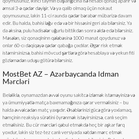
qoymusunuz, ikinci taymın başlanğıcına isə hesabı qonaq aparır və
əmsal 3-ə qədər dəyişir. Və ya qalib olmaq üçün nokaut
qoymusunuz, lakin 11-ci raunda qədər bərabər mübarizə davam
edir. Bu halda, bahisi ləğv edə və bir hissəsini geri ala bilərsiniz. Ya
da əksinə, pulu hadisələr uğurlu bittikdən sonra əldə edə bilərsiniz.
Məsələn, siz qonaqlnirın qələbəsinə 1000 manat qoydunuz və
onlar 60-cı dəqiqəyə qədər qabağa çıxdılar. Əgər risk etmək
istəmirsinizsə, bahisi mövcud şərtlərə görə hesablaya və yekun fiti
gözləmədən uduşu götürə bilərsiniz.
MostBet AZ – Azərbaycanda Idman
Mərcləri
Beləliklə, oynamazdan əvvəl oyunu sakitcə izləmək istəməyinizə və
ya ümumiyyətlə matça baxmamağınıza qərar verməlisiniz – bu
halda əvvəlcədən matç yaxşıdır. Əsəblərinizi gücə görə yoxlamaq,
həmçinin reaksiya sürətini öyrənmək istəyirsinizsə, canlı seçim
etməlisiniz. Bu cür mərcləri qəbul etməkdə heç bir aşkar fərq
yoxdur, lakin siz tez-tez canlı versiyada xətdən mərc etmək