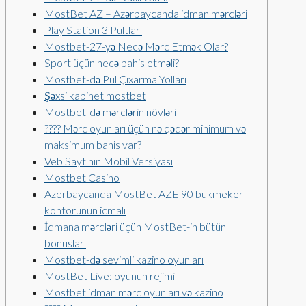
MostBet AZ – Azərbaycanda idman mərcləri
Play Station 3 Pultları
Mostbet-27-yə Necə Mərc Etmək Olar?
Sport üçün necə bahis etməli?
Mostbet-də Pul Çıxarma Yolları
Şəxsi kabinet mostbet
Mostbet-də mərclərin növləri
???? Mərc oyunları üçün nə qədər minimum və
maksimum bahis var?
Veb Saytının Mobil Versiyası
Mostbet Casino
Azerbaycanda MostBet AZE 90 bukmeker
kontorunun icmalı
İdmana mərcləri üçün MostBet-in bütün
bonusları
Mostbet-də sevimli kazino oyunları
MostBet Live: oyunun rejimi
Mostbet idman mərc oyunları və kazino