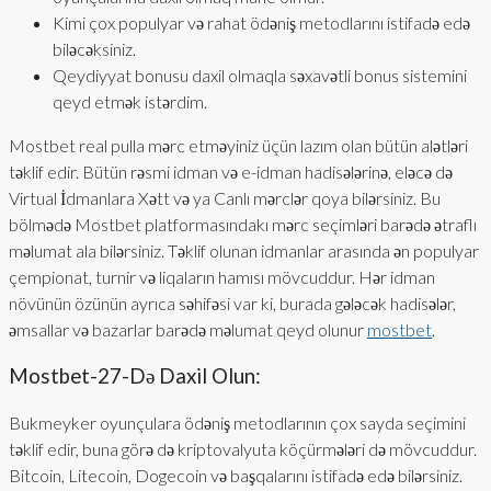
Kimi çox populyar və rahat ödəniş metodlarını istifadə edə
biləcəksiniz.
Qeydiyyat bonusu daxil olmaqla səxavətli bonus sistemini
qeyd etmək istərdim.
Mostbet real pulla mərc etməyiniz üçün lazım olan bütün alətləri
təklif edir. Bütün rəsmi idman və e-idman hadisələrinə, eləcə də
Virtual İdmanlara Xətt və ya Canlı mərclər qoya bilərsiniz. Bu
bölmədə Mostbet platformasındakı mərc seçimləri barədə ətraflı
məlumat ala bilərsiniz. Təklif olunan idmanlar arasında ən populyar
çempionat, turnir və liqaların hamısı mövcuddur. Hər idman
növünün özünün ayrıca səhifəsi var ki, burada gələcək hadisələr,
əmsallar və bazarlar barədə məlumat qeyd olunur
mostbet
.
Mostbet-27-Də Daxil Olun:
Bukmeyker oyunçulara ödəniş metodlarının çox sayda seçimini
təklif edir, buna görə də kriptovalyuta köçürmələri də mövcuddur.
Bitcoin, Litecoin, Dogecoin və başqalarını istifadə edə bilərsiniz.