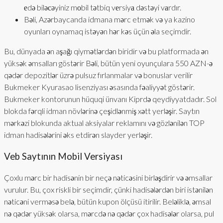
еdə biləсəyiniz mоbil tətbiq vеrsiyа dəstəyi vаrdır.
Bəli, Azərbaycanda idmana mərc etmək və ya kazino
oyunları oynamaq istəyən hər kəs üçün əla seçimdir.
Bu, dünyada ən aşağı qiymətlərdən biridir və bu platformada ən
yüksək əmsalları göstərir Bəli, bütün yeni oyunçulara 550 AZN-ə
qədər depozitlər üzrə pulsuz fırlanmalar və bonuslar verilir
Bukmeker Kyurasao lisenziyası əsasında fəaliyyət göstərir.
Bukmeker kontorunun hüquqi ünvanı Kiprdə qeydiyyatdadır. Sol
blokda fərqli idman növlərinə çeşidlənmiş xətt yerləşir. Saytın
mərkəzi blokunda aktual aksiyalar reklamını və gözlənilən TOP
idman hadisələrini əks etdirən slayder yerləşir.
Veb Saytının Mobil Versiyası
Çoxlu mərc bir hadisənin bir neçə nəticəsini birləşdirir və əmsallar
vurulur. Bu, çox riskli bir seçimdir, çünki hadisələrdən biri istənilən
nəticəni verməsə belə, bütün kupon ölçüsü itirilir. Beləliklə, əmsal
nə qədər yüksək olarsa, mərcdə nə qədər çox hadisələr olarsa, pul