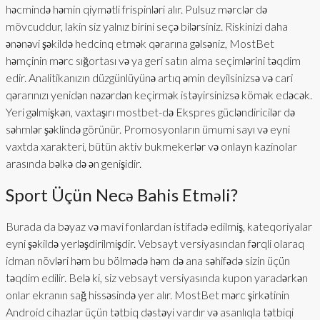
həcmində həmin qiymətli frispinləri alır. Pulsuz mərclər də
mövcuddur, lakin siz yalnız birini seçə bilərsiniz. Riskinizi daha
ənənəvi şəkildə hedcinq etmək qərarına gəlsəniz, MostBet
həmçinin mərc sığortası və ya geri satın alma seçimlərini təqdim
edir. Analitikanızın düzgünlüyünə artıq əmin deyilsinizsə və cari
qərarınızı yenidən nəzərdən keçirmək istəyirsinizsə kömək edəcək.
Yeri gəlmişkən, vaxtaşırı mostbet-də Ekspres gücləndiricilər də
səhmlər şəklində görünür. Promosyonların ümumi sayı və eyni
vaxtda xarakteri, bütün aktiv bukmekerlər və onlayn kazinolar
arasında bəlkə də ən genişidir.
Sport Üçün Necə Bahis Etməli?
Burada da bəyaz və mavi fonlardan istifadə edilmiş, kateqoriyalar
eyni şəkildə yerləşdirilmişdir. Vebsayt versiyasından fərqli olaraq
idman növləri həm bu bölmədə həm də ana səhifədə sizin üçün
təqdim edilir. Belə ki, siz vebsayt versiyasında kupon yaradərkən
onlar ekranın sağ hissəsində yer alır. MostBet mərc şirkətinin
Android cihazlar üçün tətbiq dəstəyi vardır və asanlıqla tətbiqi