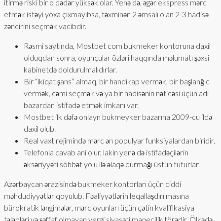
itirmə riski bir o qədər yüksək olar. Yenə də, əgər ekspress mərc
etmək istəyi yoxa çıxmayıbsa, təxminən 2 əmsalı olan 2-3 hadisə
zəncirini seçmək vacibdir.
Rəsmi saytında, Mostbet com bukmeker kontoruna daxil
olduqdan sonra, oyunçular özləri haqqında məlumatı şəxsi
kabinetdə doldurulmalıdırlar.
Bir “ikiqat şans” almaq, bir handikap vermək, bir başlanğıc
vermək, cəmi seçmək və ya bir hadisənin nəticəsi üçün adi
bazardan istifadə etmək imkanı var.
Mostbet ilk dəfə onlayn bukmeyker bazarına 2009-cu ildə
daxil olub.
Real vaxt rejimində mərc ən populyar funksiyalardan biridir.
Telefonla cavab ani olur, lakin yenə də istifadəçilərin
əksəriyyəti söhbət yolu ilə əlaqə qurmağı üstün tuturlar.
Azərbaycan ərazisində bukmeker kontorları üçün ciddi
məhdudiyyətlər qoyulub. Fəaliyyətlərin leqallaşdırılmasına
bürokratik ləngimələr, mərc oyunları üçün çətin kvalifikasiya
tələbləri və şəffaf olmayan vergi siyasəti maneçilik törədir. Ölkədə