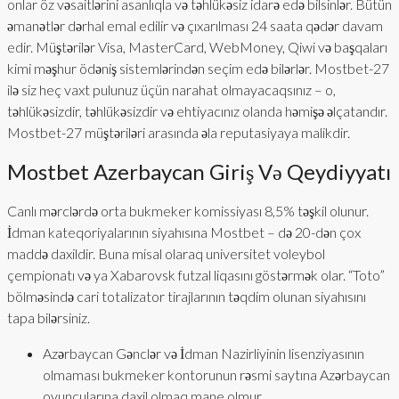
onlar öz vəsaitlərini asanlıqla və təhlükəsiz idarə edə bilsinlər. Bütün
əmanətlər dərhal emal edilir və çıxarılması 24 saata qədər davam
edir. Müştərilər Visa, MasterCard, WebMoney, Qiwi və başqaları
kimi məşhur ödəniş sistemlərindən seçim edə bilərlər. Mostbet-27
ilə siz heç vaxt pulunuz üçün narahat olmayacaqsınız – o,
təhlükəsizdir, təhlükəsizdir və ehtiyacınız olanda həmişə əlçatandır.
Mostbet-27 müştəriləri arasında əla reputasiyaya malikdir.
Mostbet Azerbaycan Giriş Və Qeydiyyatı
Canlı mərclərdə orta bukmeker komissiyası 8,5% təşkil olunur.
İdman kateqoriyalarının siyahısına Mostbet – də 20-dən çox
maddə daxildir. Buna misal olaraq universitet voleybol
çempionatı və ya Xabarovsk futzal liqasını göstərmək olar. “Toto”
bölməsində cari totalizator tirajlarının təqdim olunan siyahısını
tapa bilərsiniz.
Azərbaycan Gənclər və İdman Nazirliyinin lisenziyasının
olmaması bukmeker kontorunun rəsmi saytına Azərbaycan
oyunçularına daxil olmaq mane olmur.