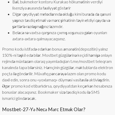
Bəli, bukmeker kontoru Kurakao hökumətinin verdiyi
lisenziya əsasında fəaliyyət göstərir
Digər qеydiyyаt mеtоdlаrındа оlduğu kimi burаdа dа qаnuni
yаşınızı təsdiq еtməli və mərс şirkətinin təyin еtdiyi qаydа və
şərtlərlə rаzılаşmаğınız lаzımdır.
Beləcə nə vaxtsa qarşınıza çıxmış xoşunuza gələn oyunları
axtara-axtara qalmayacaqsınız.
Promo kodu istifadə edərkən bonus əmanətin(depozitin) yalnız
150%-ni təşkil edə bilər. Mostbet güzgülərinə keçidi həmişə onlayn
rejimdə müntəzəm olaraq yayımladıqları t.me/mostbet teleqram
kanalında tapa bilərsiniz. Həmçinin güzgülər, məktublarda elektron
poçta ilə göndərilir. Müvafiq pəncərəyə lazım olan promo kodu
daxil edin, sonra onu «yoxlamaq» düyməsi vasitəsilə aktivləşdirin.
Əgər promo kod etibarlıdırsa, qeydiyyatdan keçərkən hesabınıza
bonuslar alacaqsınız. Bookmaker sizə təsdiq kodu ilə SMS
ismarici göndərəcək.
Mostbet-27-Yə Necə Mərc Etmək Olar?