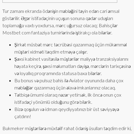
Tur zamanı ekranda ödənişin məbləğini təyin edən cari əmsal
göstərilir. Əgər istifadəçinin uçuşun sonuna qədər uduşları
toplamağa vaxtı yoxdursa, mərc uğursuz olacaq; Bahisçilər
Mostbet com fantaziya turnirlərində iştirakçı ola bilərlər.
Şirkət müsbət mərc təcrübəsi qazanmaq üçün mükəmməl
müştəri xidməti təqdim etməyə çalışır.
Şəxsi kabinet vasitəsilə müştərilər maliyyə tranzaksiyalarını
həyata keçirə, şəxsi məlumatları dəyişə, mərclərin tarixçəsinə
və loyallıq proqramında statusa baxa bilərlər.
Bu bonus və pulsuz bahis ilə Aviator oyununda daha çox
məbləğlər qazanmaq üçün əlavə imkanlarınız olacaq.
Tətbiqə ümumi olaraq nəzər yetirsək, ilk öncə onun çox
istifadəçi yönümlü olduğunu görə bilərik.
Bizə qoşulun və idman qeydiyyatınızı bir üst səviyyəyə
çatdırın!
Bukmeker müştərilərə müxtəlif rahat ödəniş üsulları təqdim edir ki,