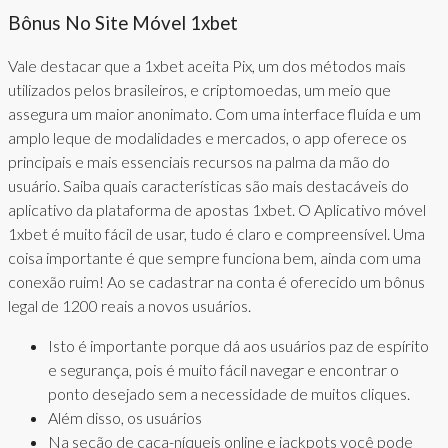
Bônus No Site Móvel 1xbet
Vale destacar que a 1xbet aceita Pix, um dos métodos mais
utilizados pelos brasileiros, e criptomoedas, um meio que
assegura um maior anonimato. Com uma interface fluída e um
amplo leque de modalidades e mercados, o app oferece os
principais e mais essenciais recursos na palma da mão do
usuário. Saiba quais características são mais destacáveis do
aplicativo da plataforma de apostas 1xbet. O Aplicativo móvel
1xbet é muito fácil de usar, tudo é claro e compreensível. Uma
coisa importante é que sempre funciona bem, ainda com uma
conexão ruim! Ao se cadastrar na conta é oferecido um bônus
legal de 1200 reais a novos usuários.
Isto é importante porque dá aos usuários paz de espírito
e segurança, pois é muito fácil navegar e encontrar o
ponto desejado sem a necessidade de muitos cliques.
Além disso, os usuários
Na seção de caça-níqueis online e jackpots você pode