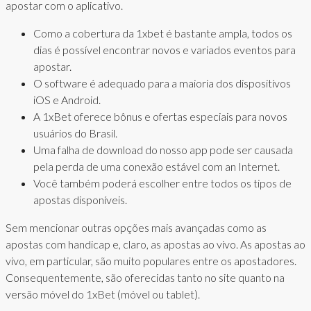
apostar com o aplicativo.
Como a cobertura da 1xbet é bastante ampla, todos os
dias é possível encontrar novos e variados eventos para
apostar.
O software é adequado para a maioria dos dispositivos
iOS e Android.
A 1xBet oferece bônus e ofertas especiais para novos
usuários do Brasil.
Uma falha de download do nosso app pode ser causada
pela perda de uma conexão estável com an Internet.
Você também poderá escolher entre todos os tipos de
apostas disponíveis.
Sem mencionar outras opções mais avançadas como as
apostas com handicap e, claro, as apostas ao vivo. As apostas ao
vivo, em particular, são muito populares entre os apostadores.
Consequentemente, são oferecidas tanto no site quanto na
versão móvel do 1xBet (móvel ou tablet).