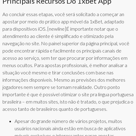
Principais Recursos Do 1xbet App
Ao concluir essas etapas, você será solicitado a começar an
apostar por meio do prático app móvel da 1xBet, adaptado
para dispositivos iOS. [newline]É importante notar que o
atendimento ao cliente é simplificado e otimizado pela
navegação no site. No painel superior da página principal, você
pode encontrar rápida e facilmente os principais canais de
acesso ao serviço, sem ter que procurar por informações em
menus ocultos. Para apostas profissionais, é melhor analisar a
situação você mesmo e tirar conclusões com base nas
informações disponíveis. Mesmo as previsões dos melhores
jogadores nem sempre se tornam realidade. Outro ponto
importante é que é possível otimizar o site pra língua portuguesa
brasileira – em muitos sites, isto não é tratado, o que prejudica o
acesso tanto de brasileiros quanto de portugueses.
Apesar do grande número de vários projetos, muitos
usuários nacionais ainda estão em busca de aplicativos
móveis exclusivos e interessantes paran apostas