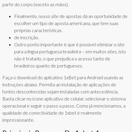
parte do corpo (exceto as mãos).
Finalmente, nosso site de apostas dá an oportunidade de
escolher um tipo de aposta americana, que tem suas
próprias características.
de inscrição.
Outro ponto importante é que é possível otimizar o site
para a língua portuguesa brasileira – em muitos sites, isto
não é tratado, o que prejudica o acesso tanto de
brasileiros quanto de portugueses.
Faça o download do aplicativo 1xBet para Android usando as
instruções abaixo. Permita an instalação de aplicações de
fontes desconhecidas sejam instaladas com antecedência.
Basta clicar no ícone aplicativo de celular, selecionar o sistema
operacional e seguir o passo a passo. Como já mencionamos, a
qualidade de conectividade do 1xbet é realmente
impressionante.