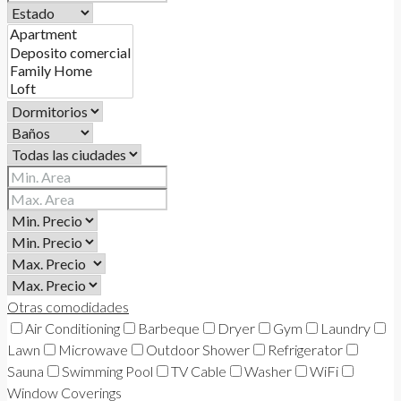
Otras comodidades
Air Conditioning
Barbeque
Dryer
Gym
Laundry
Lawn
Microwave
Outdoor Shower
Refrigerator
Sauna
Swimming Pool
TV Cable
Washer
WiFi
Window Coverings