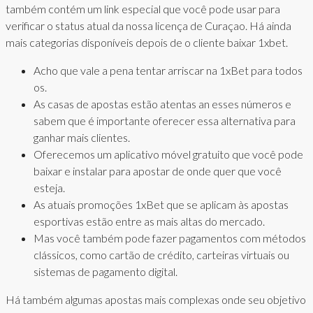
também contém um link especial que você pode usar para
verificar o status atual da nossa licença de Curaçao. Há ainda
mais categorias disponíveis depois de o cliente baixar 1xbet.
Acho que vale a pena tentar arriscar na 1xBet para todos
os.
As casas de apostas estão atentas an esses números e
sabem que é importante oferecer essa alternativa para
ganhar mais clientes.
Oferecemos um aplicativo móvel gratuito que você pode
baixar e instalar para apostar de onde quer que você
esteja.
As atuais promoções 1xBet que se aplicam às apostas
esportivas estão entre as mais altas do mercado.
Mas você também pode fazer pagamentos com métodos
clássicos, como cartão de crédito, carteiras virtuais ou
sistemas de pagamento digital.
Há também algumas apostas mais complexas onde seu objetivo