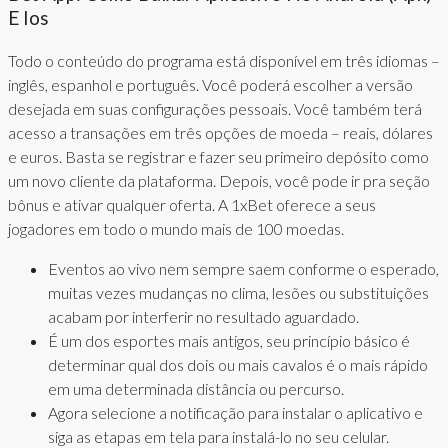
E Ios
Todo o conteúdo do programa está disponível em três idiomas –
inglês, espanhol e português. Você poderá escolher a versão
desejada em suas configurações pessoais. Você também terá
acesso a transações em três opções de moeda – reais, dólares
e euros. Basta se registrar e fazer seu primeiro depósito como
um novo cliente da plataforma. Depois, você pode ir pra seção
bônus e ativar qualquer oferta. A 1xBet oferece a seus
jogadores em todo o mundo mais de 100 moedas.
Eventos ao vivo nem sempre saem conforme o esperado,
muitas vezes mudanças no clima, lesões ou substituições
acabam por interferir no resultado aguardado.
É um dos esportes mais antigos, seu princípio básico é
determinar qual dos dois ou mais cavalos é o mais rápido
em uma determinada distância ou percurso.
Agora selecione a notificação para instalar o aplicativo e
siga as etapas em tela para instalá-lo no seu celular.