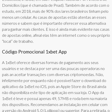
Domicílios (que é chamada de Pnad). Também de acordo com o
estudo, em 2018, mais de 90% dos lares brasileiros tinham pelo
menos um celular. As casas de apostas estão atentas an esses
números e sabem que é importante oferecer essa alternativa
para ganhar mais clientes. E isso é ainda mais evidente nas casas
de apostas online, afinal elas têm an internet como o seu próprio
“local” de trabalho.
Código Promocional 1xbet App
A 1xBet oferece diversas formas de pagamento aos seus
usuários e se destaca por ser uma das poucas operadoras no
país an aceitar transações com diversas criptomoedas. Não,
infelizmente por enquanto não é possível fazer o download do
aplicativo da 1xBet no iOS, pois an Apple Store do Brasil ainda
não disponibiliza este tipo de aplicação em sua loja. O App da
1xBet é leve e possui apenas 49, 57MB e roda bem na maioria
dos dispositivos. Recomendamos an instalação em celular com
a versão do Android 5. 0 (Lollipop) ou superior. Para a retirada, o