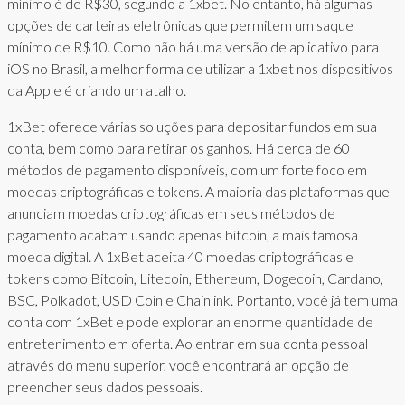
mínimo é de R$30, segundo a 1xbet. No entanto, há algumas
opções de carteiras eletrônicas que permitem um saque
mínimo de R$10. Como não há uma versão de aplicativo para
iOS no Brasil, a melhor forma de utilizar a 1xbet nos dispositivos
da Apple é criando um atalho.
1xBet oferece várias soluções para depositar fundos em sua
conta, bem como para retirar os ganhos. Há cerca de 60
métodos de pagamento disponíveis, com um forte foco em
moedas criptográficas e tokens. A maioria das plataformas que
anunciam moedas criptográficas em seus métodos de
pagamento acabam usando apenas bitcoin, a mais famosa
moeda digital. A 1xBet aceita 40 moedas criptográficas e
tokens como Bitcoin, Litecoin, Ethereum, Dogecoin, Cardano,
BSC, Polkadot, USD Coin e Chainlink. Portanto, você já tem uma
conta com 1xBet e pode explorar an enorme quantidade de
entretenimento em oferta. Ao entrar em sua conta pessoal
através do menu superior, você encontrará an opção de
preencher seus dados pessoais.