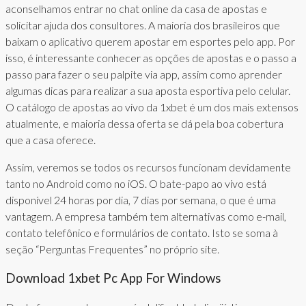
aconselhamos entrar no chat online da casa de apostas e
solicitar ajuda dos consultores. A maioria dos brasileiros que
baixam o aplicativo querem apostar em esportes pelo app. Por
isso, é interessante conhecer as opções de apostas e o passo a
passo para fazer o seu palpite via app, assim como aprender
algumas dicas para realizar a sua aposta esportiva pelo celular.
O catálogo de apostas ao vivo da 1xbet é um dos mais extensos
atualmente, e maioria dessa oferta se dá pela boa cobertura
que a casa oferece.
Assim, veremos se todos os recursos funcionam devidamente
tanto no Android como no iOS. O bate-papo ao vivo está
disponível 24 horas por dia, 7 dias por semana, o que é uma
vantagem. A empresa também tem alternativas como e-mail,
contato telefônico e formulários de contato. Isto se soma à
seção “Perguntas Frequentes” no próprio site.
Download 1xbet Pc App For Windows