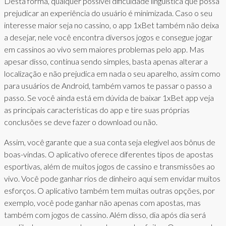
Desta forma, qualquer possível dificuldade lingüística que possa
prejudicar an experiência do usuário é minimizada. Caso o seu
interesse maior seja no cassino, o app 1xBet também não deixa
a desejar, nele você encontra diversos jogos e consegue jogar
em cassinos ao vivo sem maiores problemas pelo app. Mas
apesar disso, continua sendo simples, basta apenas alterar a
localização e não prejudica em nada o seu aparelho, assim como
para usuários de Android, também vamos te passar o passo a
passo. Se você ainda está em dúvida de baixar 1xBet app veja
as principais características do app e tire suas próprias
conclusões se deve fazer o download ou não.
Assim, você garante que a sua conta seja elegível aos bônus de
boas-vindas. O aplicativo oferece diferentes tipos de apostas
esportivas, além de muitos jogos de cassino e transmissões ao
vivo. Você pode ganhar rios de dinheiro aqui sem envidar muitos
esforços. O aplicativo também tem muitas outras opções, por
exemplo, você pode ganhar não apenas com apostas, mas
também com jogos de cassino. Além disso, dia após dia será