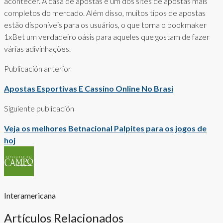
acontecer. A casa de apostas é um dos sites de apostas mais
completos do mercado. Além disso, muitos tipos de apostas
estão disponíveis para os usuários, o que torna o bookmaker
1xBet um verdadeiro oásis para aqueles que gostam de fazer
várias adivinhações.
Publicación anterior
Apostas Esportivas E Cassino Online No Brasi
Siguiente publicación
Veja os melhores Betnacional Palpites para os jogos de
hoj
Interamericana
Artículos Relacionados