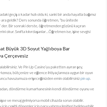
daki geçiş o kadar hızlı oldu ki, sanki bir anda hayatla bağımız
 ne ara geldik? Ders sonunda öğretmen, “bu ünitede
” der. Bir sonraki derste, öğretmenden gözünü kaçıran
ini okur. Sınıfta kıkırdaşanlar…Öğretmen ise, işine sevgisi
nat Büyük 3D Soyut Yağlıboya Bar
ya Çerçevesiz
bilirsiniz. Ve Pin Up Casino’yu paketten ayıran şey,
Hızınıza, bütçenize ve eğlence ihtiyaçlarınıza uygun bir oyun
ncu havuzumuza erişeceğinizden emin olabilirsiniz
pin up
.
adan, döndürme kumarhanesinin kendi döndürme oyunu ve
işse ve mesaj gelmiyorsa mobil cihazda sorun olabilir.
çin çeşitli dönemler için para yatırma limitleri belirleyebilir.