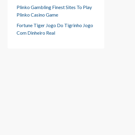
Plinko Gambling Finest Sites To Play
Plinko Casino Game
Fortune Tiger Jogo Do Tigrinho Jogo
Com Dinheiro Real