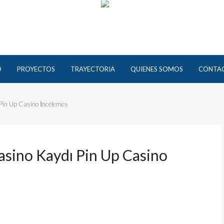
O
PROYECTOS
TRAYECTORIA
QUIENES SOMOS
CONTA
 Pin Up Casino İncelemes
asino Kaydı Pin Up Casino