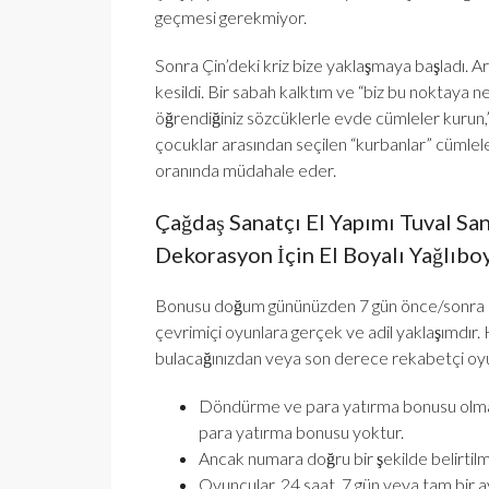
geçmesi gerekmiyor.
Sonra Çin’deki kriz bize yaklaşmaya başladı. Ara
kesildi. Bir sabah kalktım ve “biz bu noktaya
öğrendiğiniz sözcüklerle evde cümleler kurun,
çocuklar arasından seçilen “kurbanlar” cümleler
oranında müdahale eder.
Çağdaş Sanatçı El Yapımı Tuval Sa
Dekorasyon İçin El Boyalı Yağlıbo
Bonusu doğum gününüzden 7 gün önce/sonra ala
çevrimiçi oyunlara gerçek ve adil yaklaşımdır. 
bulacağınızdan veya son derece rekabetçi oyu
Döndürme ve para yatırma bonusu olm
para yatırma bonusu yoktur.
Ancak numara doğru bir şekilde belirtilm
Oyuncular, 24 saat, 7 gün veya tam bir ay i