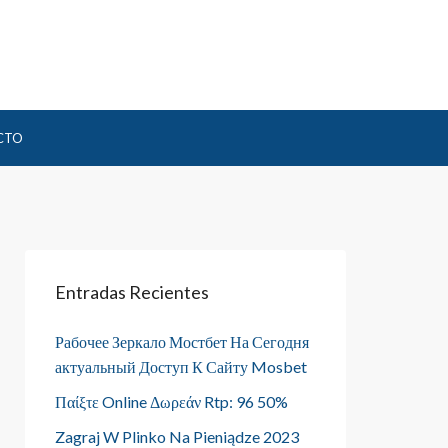
CTO
Entradas Recientes
Рабочее Зеркало Мостбет На Сегодня
актуальный Доступ К Сайту Mosbet
Παίξτε Online Δωρεάν Rtp: 96 50%
Zagraj W Plinko Na Pieniądze 2023