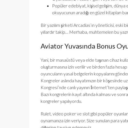
Popüler edebiyat, kişisel gelişim, dünya e
okuyucunun aradığı en güzel kitapları barı
Bir yazılım şirketi Arcadias’ın yöneticisi, eski 
yıllardır takip… Merhaba, muhtemelen bu yazıyı
Aviator Yuvasında Bonus Oy
Yani, bir masaüstü veya elde taşınan cihaz kull
oluşturmasına izin verilir ve birden fazla hesa
oyuncuların yasal belgelerin kopyalarını gön
Kongreler aslında hayatımızın bir köşesinde uzu
Kongresi’nde canlı yayının İnternet’ten paylaşı
Bazı kongrelerin kayıt altında kalması ve sonrad
kongreler yapılıyordu.
Rulet, video poker ve slot gibi popüler oyun
oynamanıza izin veriyor. Size sunulan para yat
diğerine tavsiye edemeyiz.