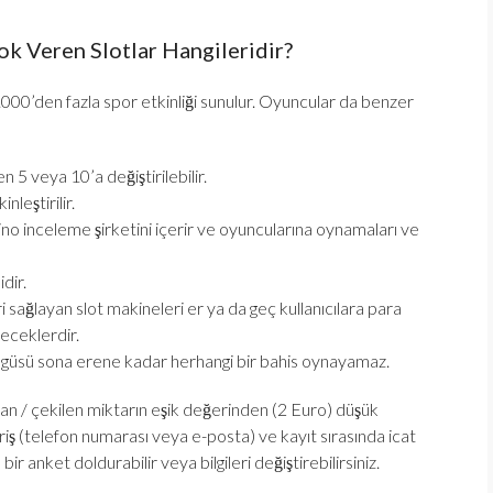
k Veren Slotlar Hangileridir?
000’den fazla spor etkinliği sunulur. Oyuncular da benzer
 5 veya 10’a değiştirilebilir.
leştirilir.
ino inceleme şirketini içerir ve oyuncularına oynamaları ve
dir.
sağlayan slot makineleri er ya da geç kullanıcılara para
yeceklerdir.
ngüsü sona erene kadar herhangi bir bahis oynayamaz.
lan / çekilen miktarın eşik değerinden (2 Euro) düşük
iriş (telefon numarası veya e-posta) ve kayıt sırasında icat
bir anket doldurabilir veya bilgileri değiştirebilirsiniz.