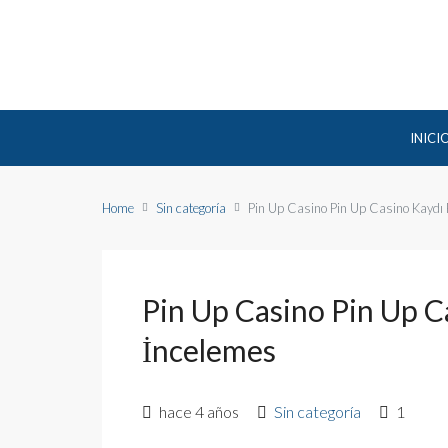
INICI
Home
Sin categoría
Pin Up Casino Pin Up Casino Kaydı
Pin Up Casino Pin Up C
İncelemes
hace 4 años
Sin categoría
1