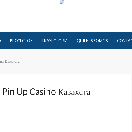
O
PROYECTOS
TRAYECTORIA
QUIENES SOMOS
CONTA
ino Казахста
 Pin Up Casino Казахста