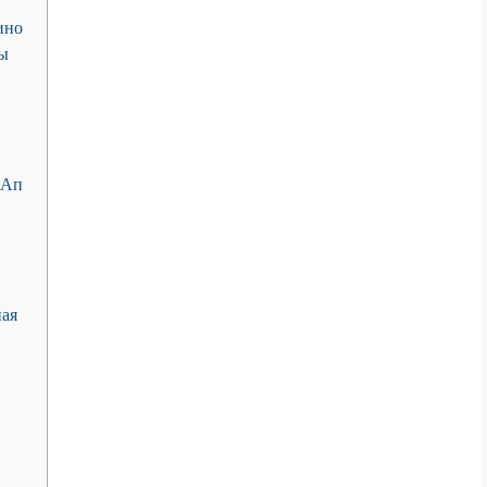
ино
ы
 Ап
ная