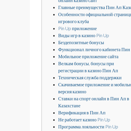
онлайн казино сайт
Главные преимущества Пин Ап Каз
Особенности официальной страниц
игрового клуба
Pin Up приложение
Виды игр в казино Pin Up
Бездепозитные бонусы
Функционал личного кабинета Пин
Мобильное приложение сайта
Велкам бонусы, бонусы при
регистрации в казино Пин Ап
Техническая служба поддержки
Скачиваемое приложение и мобиль
версия казино
Ставки на спорт онлайн в Пин Ап в
Казахстане
Верификация в Пин Ап
Не работает казино Pin Up
Программа лояльности Pin Up