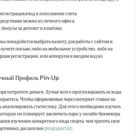
егистрация,вход и пополнение счета.
средствами можно из личного офиса.
 бонусы за депозит и кэшбэки.
а понадобится выбрать валюту для работы с сайтом и
лучите письмо либо на мобильное устройство, либо на
ершая регистрацию, или копируем и вводим код во
ичный Профиль Pin-Up
ы зря потратите деньги. Лучше всего прогнозировать исходы
збираетесь. Чтобы оформляемые через интернет ставки на
 анализировать статистику. Для этого необходимо изучать
оторую он планирует заключить пари у онлайн букмекера
ания изучению конкретного вида спорта, чем тратить свое
спортивных дисциплин
pinupsport.kz
.