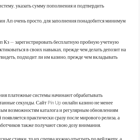
стему, указать сумму пополнения и подтвердить
Пин Ап очень просто, для заполнения понадобится минимум
Ап Кз — зарегистрировать бесплатную пробную учетную
ктиковаться в своих навыках, прежде чем делать депозит на
увидеть, подходит ли им казино, прежде чем вкладывать
ения платежные системы начинают обрабатывать
танные секунды. Сайт Pin Up онлайн казино не менее
рным возможностям каталога и регулярным обновлениям
появляется практически сразу после мирового релиза, а
аботчиков также получают свою дозу внимания.
сные ставки, то их сперва нужно отыграть по вейджеру, а