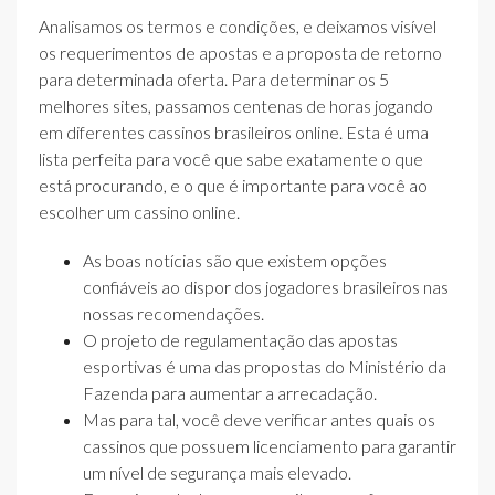
Analisamos os termos e condições, e deixamos visível
os requerimentos de apostas e a proposta de retorno
para determinada oferta. Para determinar os 5
melhores sites, passamos centenas de horas jogando
em diferentes cassinos brasileiros online. Esta é uma
lista perfeita para você que sabe exatamente o que
está procurando, e o que é importante para você ao
escolher um cassino online.
As boas notícias são que existem opções
confiáveis ao dispor dos jogadores brasileiros nas
nossas recomendações.
O projeto de regulamentação das apostas
esportivas é uma das propostas do Ministério da
Fazenda para aumentar a arrecadação.
Mas para tal, você deve verificar antes quais os
cassinos que possuem licenciamento para garantir
um nível de segurança mais elevado.