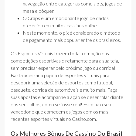
navegação entre categorias como slots, jogos de
mesa e pôquer.
O Craps é um emocionante jogo de dados
oferecido em muitos cassinos online.
Neste momento, o pix é considerado o método
de pagamento mais popular entre os brasileiros.
Os Esportes Virtuais trazem toda a emoção das
competições esportivas diretamente para a sua tela,
sem precisar esperar pelo próximo jogo ou corrida!
Basta acessar a página de esportes virtuais para
descobrir uma seleção de esportes como futebol,
basquete, corrida de automóveis e muito mais. Faça
suas apostas e acompanhe a ação se desenrolar diante
dos seus olhos, como se fosse real! Escolha o seu
vencedor e que comecem os jogos com os mais
recentes esportes virtuais no Casino.com.
Os Melhores Bônus De Cassino Do Brasil