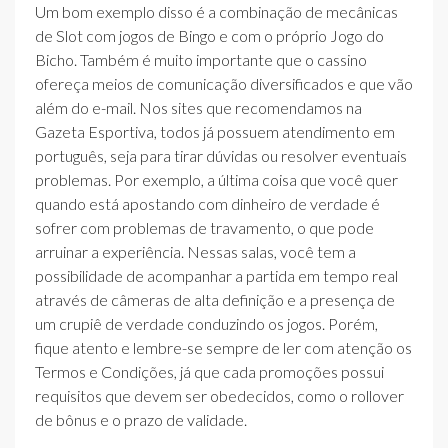
Um bom exemplo disso é a combinação de mecânicas
de Slot com jogos de Bingo e com o próprio Jogo do
Bicho. Também é muito importante que o cassino
ofereça meios de comunicação diversificados e que vão
além do e-mail. Nos sites que recomendamos na
Gazeta Esportiva, todos já possuem atendimento em
português, seja para tirar dúvidas ou resolver eventuais
problemas. Por exemplo, a última coisa que você quer
quando está apostando com dinheiro de verdade é
sofrer com problemas de travamento, o que pode
arruinar a experiência. Nessas salas, você tem a
possibilidade de acompanhar a partida em tempo real
através de câmeras de alta definição e a presença de
um crupiê de verdade conduzindo os jogos. Porém,
fique atento e lembre-se sempre de ler com atenção os
Termos e Condições, já que cada promoções possui
requisitos que devem ser obedecidos, como o rollover
de bônus e o prazo de validade.