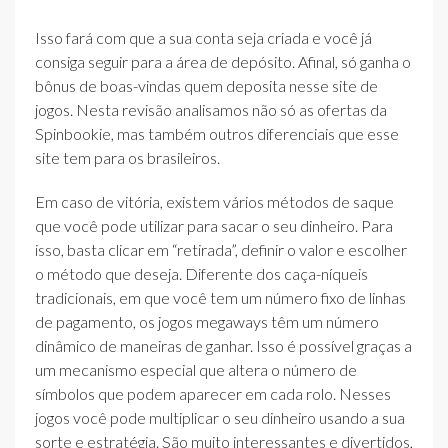
Isso fará com que a sua conta seja criada e você já
consiga seguir para a área de depósito. Afinal, só ganha o
bônus de boas-vindas quem deposita nesse site de
jogos. Nesta revisão analisamos não só as ofertas da
Spinbookie, mas também outros diferenciais que esse
site tem para os brasileiros.
Em caso de vitória, existem vários métodos de saque
que você pode utilizar para sacar o seu dinheiro. Para
isso, basta clicar em “retirada”, definir o valor e escolher
o método que deseja. Diferente dos caça-níqueis
tradicionais, em que você tem um número fixo de linhas
de pagamento, os jogos megaways têm um número
dinâmico de maneiras de ganhar. Isso é possível graças a
um mecanismo especial que altera o número de
símbolos que podem aparecer em cada rolo. Nesses
jogos você pode multiplicar o seu dinheiro usando a sua
sorte e estratégia. São muito interessantes e divertidos,