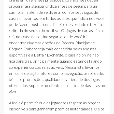
procurar assistência jurídica antes de seguir para um
casino. Sim, além de se divertir com os seus jogos de
cassino favoritos, em todos os sites que indicamos você
pode fazer apostas com dinheiro de verdade e fazer a
retirada do seu saldo positivo. Os jogos de cartas são os
reis nos cassinos online seguros, onde você irá
encontrar diversas opções de Bacará, Blackjack e
Pôquer. Embora seja mais conhecida pelas apostas
esportivas e a Betfair Exchange, o cassino online não
fica para trás, principalmente quando estamos falando
da experiência das salas ao vivo. Nessa lista, levamos
em consideração fatores como navegação, usabilidade,
bônus e promoções, qualidade e variedade dos jogos
oferecidos, suporte ao cliente e a qualidade das salas ao
vivo.
A ideia é permitir que os jogadores raspem as opções
disponíveis para ganharem prêmios instantâneos. O site