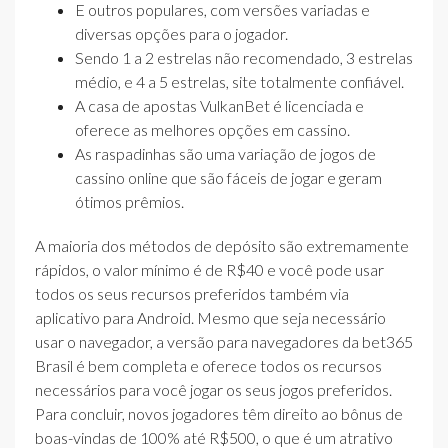
E outros populares, com versões variadas e
diversas opções para o jogador.
Sendo 1 a 2 estrelas não recomendado, 3 estrelas
médio, e 4 a 5 estrelas, site totalmente confiável.
A casa de apostas VulkanBet é licenciada e
oferece as melhores opções em cassino.
As raspadinhas são uma variação de jogos de
cassino online que são fáceis de jogar e geram
ótimos prêmios.
A maioria dos métodos de depósito são extremamente
rápidos, o valor mínimo é de R$40 e você pode usar
todos os seus recursos preferidos também via
aplicativo para Android. Mesmo que seja necessário
usar o navegador, a versão para navegadores da bet365
Brasil é bem completa e oferece todos os recursos
necessários para você jogar os seus jogos preferidos.
Para concluir, novos jogadores têm direito ao bônus de
boas-vindas de 100% até R$500, o que é um atrativo