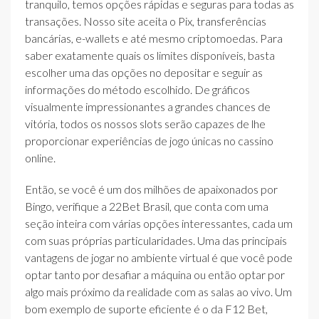
tranquilo, temos opções rápidas e seguras para todas as
transações. Nosso site aceita o Pix, transferências
bancárias, e-wallets e até mesmo criptomoedas. Para
saber exatamente quais os limites disponíveis, basta
escolher uma das opções no depositar e seguir as
informações do método escolhido. De gráficos
visualmente impressionantes a grandes chances de
vitória, todos os nossos slots serão capazes de lhe
proporcionar experiências de jogo únicas no cassino
online.
Então, se você é um dos milhões de apaixonados por
Bingo, verifique a 22Bet Brasil, que conta com uma
seção inteira com várias opções interessantes, cada um
com suas próprias particularidades. Uma das principais
vantagens de jogar no ambiente virtual é que você pode
optar tanto por desafiar a máquina ou então optar por
algo mais próximo da realidade com as salas ao vivo. Um
bom exemplo de suporte eficiente é o da F12 Bet,