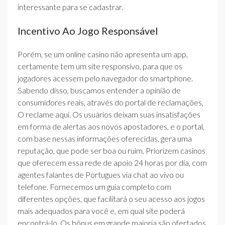
interessante para se cadastrar.
Incentivo Ao Jogo Responsável
Porém, se um online casino não apresenta um app,
certamente tem um site responsivo, para que os
jogadores acessem pelo navegador do smartphone.
Sabendo disso, buscamos entender a opinião de
consumidores reais, através do portal de reclamações,
O reclame aqui. Os usuários deixam suas insatisfações
em forma de alertas aos novos apostadores, e o portal,
com base nessas informações oferecidas, gera uma
reputação, que pode ser boa ou ruim. Priorizem casinos
que oferecem essa rede de apoio 24 horas por dia, com
agentes falantes de Portugues via chat ao vivo ou
telefone. Fornecemos um guia completo com
diferentes opções, que facilitará o seu acesso aos jogos
mais adequados para você e, em qual site poderá
encontrá-lo. Os bônus em grande maioria são ofertados