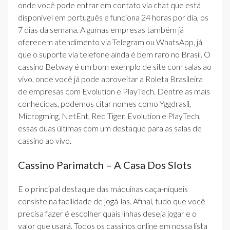
onde você pode entrar em contato via chat que está
disponível em português e funciona 24 horas por dia, os
7 dias da semana. Algumas empresas também já
oferecem atendimento via Telegram ou WhatsApp, já
que o suporte via telefone ainda é bem raro no Brasil. O
cassino Betway é um bom exemplo de site com salas ao
vivo, onde você já pode aproveitar a Roleta Brasileira
de empresas com Evolution e PlayTech. Dentre as mais
conhecidas, podemos citar nomes como Yggdrasil,
Microgming, NetEnt, Red Tiger, Evolution e PlayTech,
essas duas últimas com um destaque para as salas de
cassino ao vivo.
Cassino Parimatch – A Casa Dos Slots
E o principal destaque das máquinas caça-níqueis
consiste na facilidade de jogá-las. Afinal, tudo que você
precisa fazer é escolher quais linhas deseja jogar e o
valor que usará. Todos os cassinos online em nossa lista