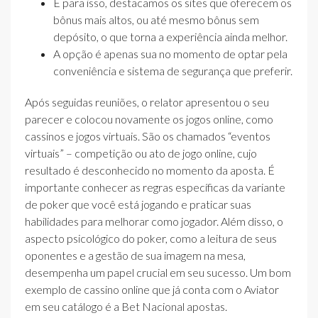
E para isso, destacamos os sites que oferecem os
bônus mais altos, ou até mesmo bônus sem
depósito, o que torna a experiência ainda melhor.
A opção é apenas sua no momento de optar pela
conveniência e sistema de segurança que preferir.
Após seguidas reuniões, o relator apresentou o seu
parecer e colocou novamente os jogos online, como
cassinos e jogos virtuais. São os chamados “eventos
virtuais” – competição ou ato de jogo online, cujo
resultado é desconhecido no momento da aposta. É
importante conhecer as regras específicas da variante
de poker que você está jogando e praticar suas
habilidades para melhorar como jogador. Além disso, o
aspecto psicológico do poker, como a leitura de seus
oponentes e a gestão de sua imagem na mesa,
desempenha um papel crucial em seu sucesso. Um bom
exemplo de cassino online que já conta com o Aviator
em seu catálogo é a Bet Nacional apostas.