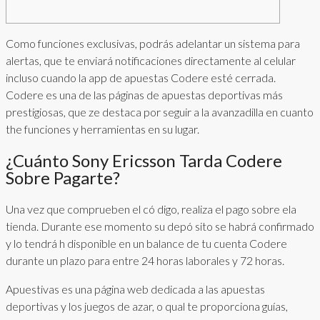
Como funciones exclusivas, podrás adelantar un sistema para
alertas, que te enviará notificaciones directamente al celular
incluso cuando la app de apuestas Codere esté cerrada.
Codere es una de las páginas de apuestas deportivas más
prestigiosas, que ze destaca por seguir a la avanzadilla en cuanto
the funciones y herramientas en su lugar.
¿Cuánto Sony Ericsson Tarda Codere
Sobre Pagarte?
Una vez que comprueben el có digo, realiza el pago sobre ela
tienda. Durante ese momento su depó sito se habrá confirmado
y lo tendrá h disponible en un balance de tu cuenta Codere
durante un plazo para entre 24 horas laborales y 72 horas.
Apuestivas es una página web dedicada a las apuestas
deportivas y los juegos de azar, o qual te proporciona guías,