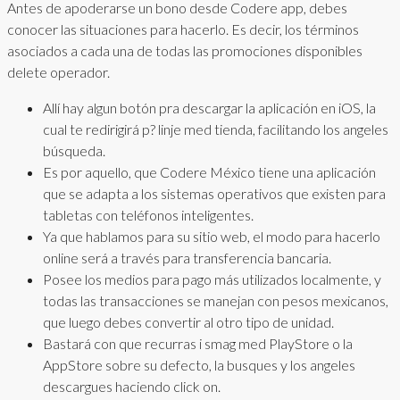
Antes de apoderarse un bono desde Codere app, debes
conocer las situaciones para hacerlo. Es decir, los términos
asociados a cada una de todas las promociones disponibles
delete operador.
Allí hay algun botón pra descargar la aplicación en iOS, la
cual te redirigirá p? linje med tienda, facilitando los angeles
búsqueda.
Es por aquello, que Codere México tiene una aplicación
que se adapta a los sistemas operativos que existen para
tabletas con teléfonos inteligentes.
Ya que hablamos para su sitio web, el modo para hacerlo
online será a través para transferencia bancaria.
Posee los medios para pago más utilizados localmente, y
todas las transacciones se manejan con pesos mexicanos,
que luego debes convertir al otro tipo de unidad.
Bastará con que recurras i smag med PlayStore o la
AppStore sobre su defecto, la busques y los angeles
descargues haciendo click on.