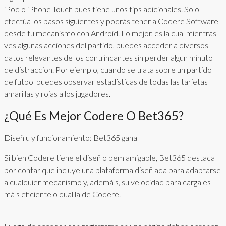
iPod o iPhone Touch pues tiene unos tips adicionales. Solo
efectúa los pasos siguientes y podrás tener a Codere Software
desde tu mecanismo con Android. Lo mejor, es la cual mientras
ves algunas acciones del partido, puedes acceder a diversos
datos relevantes de los contrincantes sin perder algun minuto
de distraccion. Por ejemplo, cuando se trata sobre un partido
de futbol puedes observar estadísticas de todas las tarjetas
amarillas y rojas a los jugadores.
¿Qué Es Mejor Codere O Bet365?
Diseñ u y funcionamiento: Bet365 gana
Si bien Codere tiene el diseñ o bem amigable, Bet365 destaca
por contar que incluye una plataforma diseñ ada para adaptarse
a cualquier mecanismo y, ademá s, su velocidad para carga es
má s eficiente o qual la de Codere.