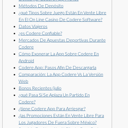
Métodos De Depósito
¿qué Tipos Sobre Juego Están En Vente Libre
En El On Line Casino De Codere Software?
Datos Viajeros
¿es Codere Confiable?
Mercados De Apuestas Deportivas Durante
Codere
Cómo Exonerar La App Sobre Codere En
Android
Codere App: Pasos Afin De Descargarla
Comparación: La App Codere Vs La Versión
Web
Bonos Recientes (julio
¿qué Pasa Si Se Aplaza Un Partido En
Codere?
¿tiene Codere App Para Arriesgar?
¿las Promociones Están En Vente Libre Para
Los Jugadores De Fuera Sobre México?