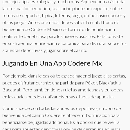
consejos, tips, estrategias y mucho más. Aquí encontrarás toda
la información requerida, seas principiante um experto, sobre
temas de deportes, hípica, loterías, bingo, online casino, poker y
otros juegos. Antes que nada, debes saber la cual el bono de
bienvenida de Codere México es formato de bonificación
realmente beneficiosa para los nuevos usuarios. Esta consiste
en sustraer una bonificación económica para disfrutar sobre tus
apuestas deportivas y jugar sobre el casino.
Jugando En Una App Codere Mx
Por ejemplo, dans le cas où te agrada hacer el juego a las cartas,
puedes disfrutar durante una partida para Póker, Blackjack u
Baccarat. Pero también tienes ruletas americanas y europeas
en las cuales puedes realizar diversas etapas de apuestas.
Como sucede con todas las apuestas deportivas, un bono de
bienvenida del casino Codere te ofrece mi bonificación para
beneficiarse de jugadas additional. Es la opción que te weil la
casa para apuestas deportivas on-line de cerrar una apuesta