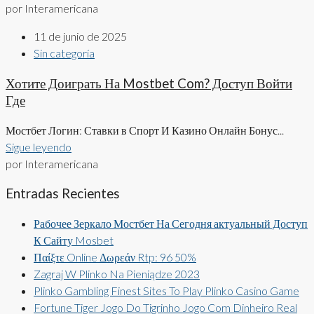
por Interamericana
11 de junio de 2025
Sin categoría
Хотите Доиграть На Mostbet Com? Доступ Войти
Где
Мостбет Логин: Ставки в Спорт И Казино Онлайн Бонус...
Sigue leyendo
por Interamericana
Entradas Recientes
Рабочее Зеркало Мостбет На Сегодня актуальный Доступ
К Сайту Mosbet
Παίξτε Online Δωρεάν Rtp: 96 50%
Zagraj W Plinko Na Pieniądze 2023
Plinko Gambling Finest Sites To Play Plinko Casino Game
Fortune Tiger Jogo Do Tigrinho Jogo Com Dinheiro Real