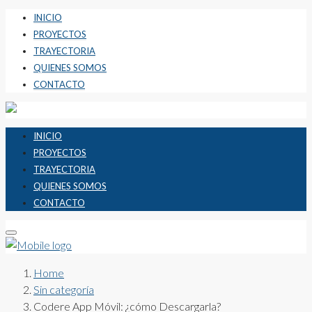
INICIO
PROYECTOS
TRAYECTORIA
QUIENES SOMOS
CONTACTO
INICIO
PROYECTOS
TRAYECTORIA
QUIENES SOMOS
CONTACTO
Home
Sin categoría
Codere App Móvil: ¿cómo Descargarla?