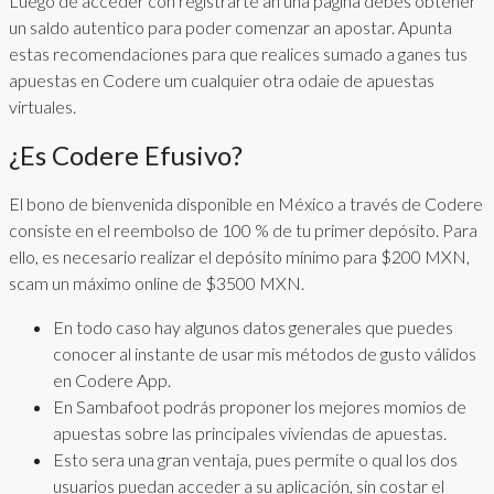
Luego de acceder con registrarte an una página debes obtener
un saldo autentico para poder comenzar an apostar. Apunta
estas recomendaciones para que realices sumado a ganes tus
apuestas en Codere um cualquier otra odaie de apuestas
virtuales.
¿es Codere Efusivo?
El bono de bienvenida disponible en México a través de Codere
consiste en el reembolso de 100 % de tu primer depósito. Para
ello, es necesario realizar el depósito mínimo para $200 MXN,
scam un máximo online de $3500 MXN.
En todo caso hay algunos datos generales que puedes
conocer al instante de usar mis métodos de gusto válidos
en Codere App.
En Sambafoot podrás proponer los mejores momios de
apuestas sobre las principales viviendas de apuestas.
Esto sera una gran ventaja, pues permite o qual los dos
usuarios puedan acceder a su aplicación, sin costar el